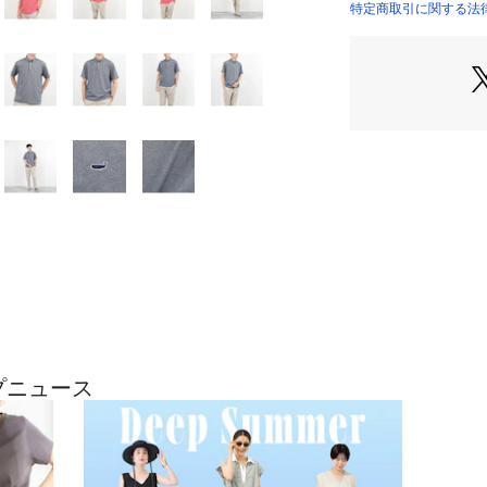
◆デザイン
特定商取引に関する法律
・左胸にマッコウ
・程よいきちんと
・クセのないすっ
・オンオフ兼用し
◆仕様
・ボタンダウン仕
・左右裾下にスリ
・動きやすさを考
・軽量感のある快
◆スタイリング
・スラックス合わ
・ジャケットのイ
・チノパンやデニ
・ローファーから
ップニュース
・夏のビジネス/
・ギフトにもおす
ー・ー・ー・ー・