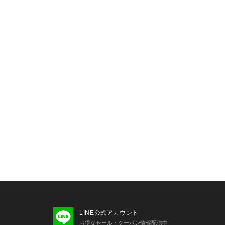
（ホワイトのみ）
ー・ー・ー・ー・ー・ー・ー
後、製品洗いをしています。そのため
などが見られたり、風合いやサイズ等
ます。汗や雨等で濡れた時や、摩擦によ
衣料を汚すことがありますので（特に
意ください。
ムは【お気に入り登録】がオススメで
ン、セール情報が通知されるようにな
LINE公式アカウント
お得なセール・クーポン情報配信中