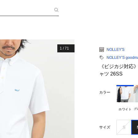
1
/
71
NOLLEY'S
NOLLEY’S goodm
《ビジカジ対応》ク
ャツ 26SS
カラー
グ
ホワイト
S
サイズ