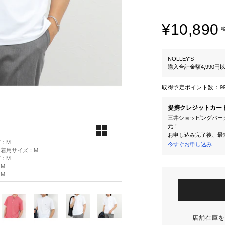
¥10,890
NOLLEY'S
購入合計金額4,990
取得予定ポイント数：
9
提携クレジットカー
三井ショッピングパーク
元！
お申し込み完了後、最
ズ：M
今すぐお申し込み
 着用サイズ：M
ズ：M
：M
：M
店舗在庫