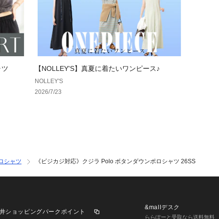
透け感：ややあり
裏地：なし
伸縮性：あり
光沢感：ややあり
生地の厚さ：普通
ー・ー・ー・ー・
ャツ
【NOLLEY'S】真夏に着たいワンピース♪
NOLLEY'S
※この製品は縫製
2026/7/23
多少の歪み、シワ
が1枚1枚異なり
り色落ちし、他の
濃色のもの）ご注
ロシャツ
《ビジカジ対応》クジラ Polo ボタンダウンポロシャツ 26SS
★気になるアイテ
す！
入荷情報やクーポ
ります。
&mallデスク
井ショッピングパークポイント
ららぽーと受取なら送料無料