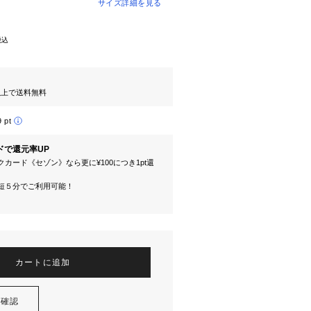
サイズ詳細を見る
税込
円以上で送料無料
9 pt
ドで還元率UP
カード《セゾン》なら更に¥100につき1pt還
短５分でご利用可能！
カートに追加
を確認