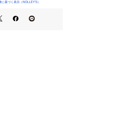
に基づく表示（NOLLEY'S）
クジラのワンポイント刺繍
感のあるボタンダウン仕様
きりとしたシルエット
やすいミニマルなデザイン
様
ット入り
慮したストレッチ素材
適な着用感
せでビジカジスタイルに
ンナー使いにもおすすめ
ムで休日スタイルにも対応
スニーカーまで幅広く好相性
ビジカジスタイルに
すめ
ー・ー・ー・ー・ー・ー・ー