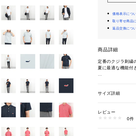
価格表示につ
取り寄せ商品
返品交換につ
商品詳細
定番のクジラ刺繍
夏に最適な機能付
◆素材
・Primeflex 
・通気性の良いカ
サイズ詳細
性別：
メンズ
・高度なストレッ
カテゴリー：
ファッ
タグ：
カジュアル
・吸水速乾機能付
素材：ポリエステル7
レビュー
・着用時もストレ
生産国：中国製
0件
・シワになりにく
商品番号：
12900000
6-0086-5-53-01
・夏場に嬉しいU