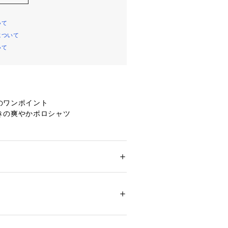
いて
について
いて
のワンポイント
きの爽やかポロシャツ
鹿の子素材を使用
ノコ編み
チ性を備えた快適な着心地
ション
 ＞ 
トップス
 ＞ 
ポロシャツ
シャツ
トップス
ポロシャツ
プレゼント
きで汗ばむ季節にも快適
1%、複合繊維、(ポリエステル)29%
スの少ない軽量感
いイージーケア仕様
21287 
（モール）
5 （ショップ）
Vカット機能付き