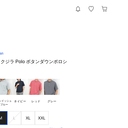
an
ジラ Polo ボタンダウンポロシ
レイッシュ

ネイビー
レッド
グレー
M
L
XL
XXL