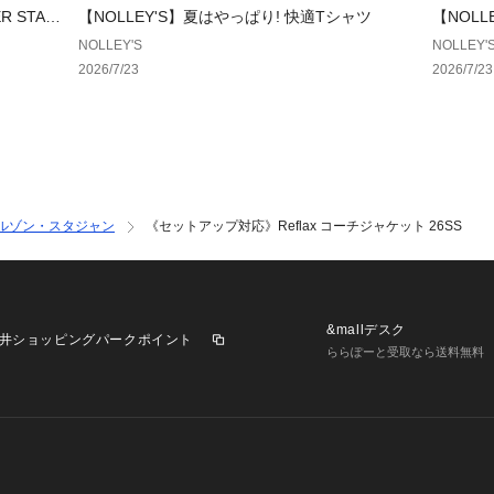
す！
 STAR
【NOLLEY'S】夏はやっぱり! 快適Tシャツ
【NOL
入荷情報やクーポ
NOLLEY'S
NOLLEY'
ります。
2026/7/23
2026/7/23
【お取扱い上のご
末永くご愛用頂く
認の上、着用又は
※店頭及び屋外で
ルゾン・スタジャン
《セットアップ対応》Reflax コーチジャケット 26SS
が違って見える場
オ撮影の画像をご
※商品画像に関し
努めておりますが
&mallデスク
び特性により、実
井ショッピングパークポイント
ららぽーと受取なら送料無料
生じる場合があり
※画像の商品はサ
様、加工、サイズ
※製品洗い加工の
れたり、風合いや
等で濡れた時や、