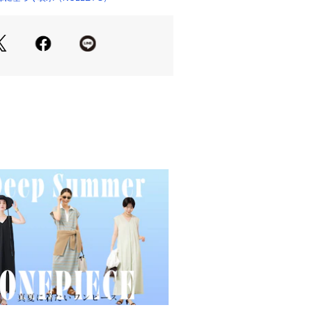
織れる軽やかなコーチジャケット
しやすいスナップボタン仕様
るリラックスシルエット
しやすいシンプルデザイン
ム入りでフィット感を調整可能
ル付きでシルエットアレンジが可能
しやすく、気温調整にも便利
らさらっと羽織るだけで様になる
られる軽いアウターとして活躍
わせたきれいめカジュアルに
合わせたラフなスタイルにも◎
のライトアウターとしておすすめ
同素材のパンツ（6-0086-3-59-20
ップも
ムは【お気に入り登録】がオススメで