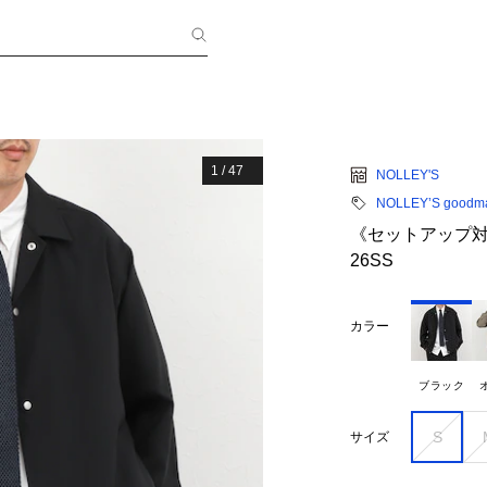
1
/
47
NOLLEY'S
NOLLEY’S goodm
《セットアップ対応
26SS
カラー
ブラック
S
サイズ