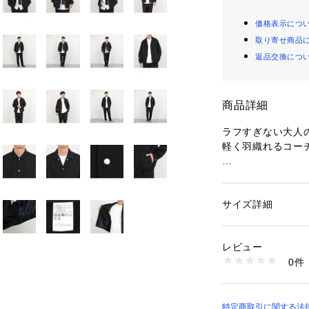
価格表示につ
取り寄せ商品
返品交換につ
商品詳細
ラフすぎない大人
軽く羽織れるコー
◆素材
・Reflax EC
材
サイズ詳細
性別：
メンズ
・麻のようなナチ
カテゴリー：
ファッ
タグ：
アウター
オ
・シワになりにく
素材：ポリエステル1
レビュー
・やや薄手で軽や
生産国：中国製
0件
・しなやかなスト
商品番号：
12900000
6-0086-3-54-20
・通気性にも優れ
◆デザイン
特定商取引に関する法律