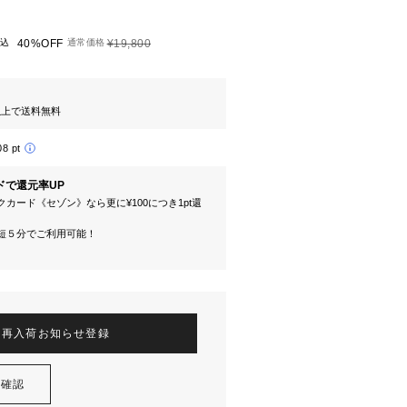
込
40%OFF
通常価格
¥19,800
円以上で送料無料
08 pt
ドで還元率UP
カード《セゾン》なら更に¥100につき1pt還
短５分でご利用可能！
再入荷お知らせ登録
を確認