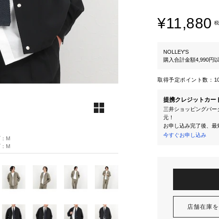
¥11,880
税
NOLLEY'S
購入合計金額4,990
取得予定ポイント数：
1
提携クレジットカー
三井ショッピングパーク
元！
お申し込み完了後、最
今すぐお申し込み
ズ：M
ズ：M
店舗在庫