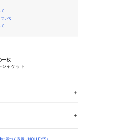
いて
について
いて
の一枚
チジャケット
Oウエザーストレッチ使用のリネンライク素
ュラル感とドライなタッチが特徴
ション
 ＞ 
アウター
 ＞ 
ブルゾン・スタジャン
フィス
カジュアル
ジャケット
プレゼント
く毛羽立ちにくいイージーケア性
00%
か、春夏に適した快適な着心地
レッチ性でストレスフリーな穿き心地
21120 
（モール）
5 （ショップ）
、長時間の着用でも快適
に基づく表示（NOLLEY'S）