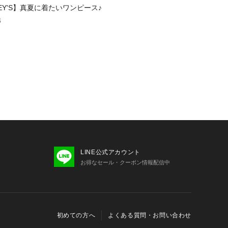
LEY'S】真夏に着たいワンピース♪
ン、セール情報が通知されるようにな
S
注意】
ために、アテンションタグを必ずご確
お取り扱い下さい。
の撮影画像は、光の当たり具合で色味
合があります。商品の色味は、スタジ
参照下さい。
ては出来る限り忠実に表示出来るよう
、お客様がご利用のモニターの設定及
LINE公式アカウント
際の商品と比較し色味に若干の誤差が
お得なセール・クーポン情報配信中
ます。
ンプルとなりますので実際の商品と仕
が若干異なる場合がございます。
商品は、多少の歪み、シワなどが見ら
サイズ等が1枚1枚異なります。汗や雨
初めての方へ
よくある質問・お問い合わせ
摩擦により色落ちし、他の衣料を汚す