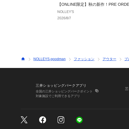
【ONLINE限定】秋の新作！PRE ORDER
T!
NOLLEY'S
2026/8/7
NOLLEYS-goodman
ファッション
アウター
ブ
三井ショッピングパークアプリ
三
全国の三井ショッピングパークポイント
対象施設でご利用できるアプリ