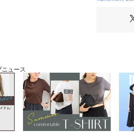
・シャツ感覚で羽
・フロントは着脱
・程よく丸みのあ
・ミニマルで着回
◆仕様
・裾両サイドにゴ
・内側にスピンド
・軽量で持ち運び
◆スタイリング
ップニュース
・Tシャツの上か
・シャツ感覚で着
・スラックスと合
・デニムやチノと
・季節の変わり目
・単品使いはもちろん
5）とのセットア
★気になるアイテ