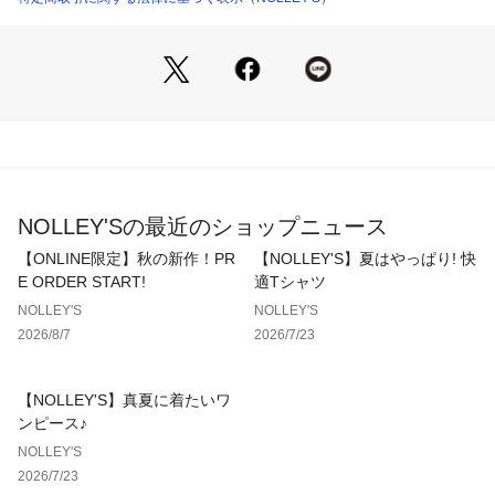
・ウォッシャブル（ネット使用）
◆デザイン
・脚をすっきり見せる、裾にかけて細くなるテーパードシルエ
ット
・ヒップとワタリにややゆとりを持たせたリラックス設計
・ミニマルで上品にまとまるクリーンなデザインバランス
◆仕様
NOLLEY'Sの最近のショップニュース
・フロント1ボタン／ジップフライ仕様
・ウエストドローコード（内側収納可能でベルト着用も考慮）
【ONLINE限定】秋の新作！PR
【NOLLEY'S】夏はやっぱり! 快
・後ろゴム仕様によるストレスフリーな着用感
E ORDER START!
適Tシャツ
・ベルトレスでも成立するイージーパンツ仕様
NOLLEY'S
NOLLEY'S
2026/8/7
2026/7/23
◆スタイリング
・カジュアルからビジネスまで幅広く対応する万能パンツ
・シャツ、Tシャツ、ポロシャツまで幅広いトップスと好相性
【NOLLEY'S】真夏に着たいワ
・スニーカー合わせで軽快に、革靴で上品にも着用可能
ンピース♪
・ビジネス/ビジカジ/オフィスカジュアルまでシーンレスに活
NOLLEY'S
躍
2026/7/23