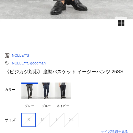
NOLLEY'S
NOLLEY’S goodman
《ビジカジ対応》強撚バスケット イージーパンツ 26SS
カラー
グレー
ブルー
ネイビー
S
M
L
XL
サイズ
サイズ詳細を見る