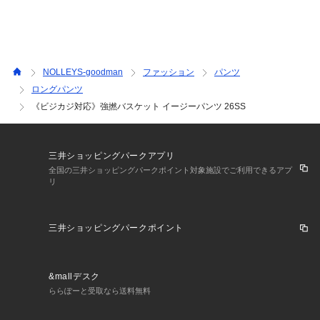
ー・ー・ー・ー・ー・ー・ー・ー・ー・ー・ー
透け感：ややあり
裏地：なし
伸縮性：あり
NOLLEYS-goodman
ファッション
パンツ
光沢感：ややあり
ロングパンツ
生地の厚さ：普通
《ビジカジ対応》強撚バスケット イージーパンツ 26SS
ー・ー・ー・ー・ー・ー・ー・ー・ー・ー・ー
三井ショッピングパークアプリ
★気になるアイテムは【お気に入り登録】がオススメです！
全国の三井ショッピングパークポイント対象施設でご利用できるアプ
入荷情報やクーポン、セール情報が通知されるようになりま
リ
す。
三井ショッピングパークポイント
【お取扱い上のご注意】
末永くご愛用頂くために、アテンションタグを必ずご確認の
上、着用又はお取り扱い下さい。
&mallデスク
ららぽーと受取なら送料無料
※店頭及び屋外での撮影画像は、光の当たり具合で色味が違っ
て見える場合があります。商品の色味は、スタジオ撮影の画像