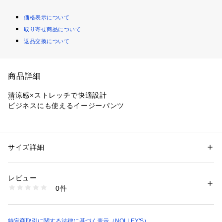
価格表示について
取り寄せ商品について
返品交換について
商品詳細
清涼感×ストレッチで快適設計
ビジネスにも使えるイージーパンツ
◆素材
・強撚バスケット組織によるドライで清涼感のある風合い
・ポリエステル×コットンの軽量かつイージーケア素材
サイズ詳細
性別：
メンズ
・スーピマ混の上質な糸使いによる滑らかで品のある表情
カテゴリー：
ファッション
 ＞ 
パンツ
 ＞ 
ロングパンツ
タグ：
イージーパンツ
オフィス
カジュアル
パンツ
プレゼント
・丸編みジャージながら特殊加工で布帛ライクなハリ感を実現
素材：ポリエステル68%、綿32%
レビュー
・後染めでありながら先染めのように見える深みのある色表現
生産国：中国製
0件
・コンピュータジャカードによる精緻な組織柄で奥行きのある
商品番号：
1290000021044 
（モール）
6-0086-4-59-002 （ショップ）
表情
・ストレッチ性があり、長時間着用でも快適な可動性を確保
・軽量で通気性にも優れ、シーズンを通して快適な穿き心地
特定商取引に関する法律に基づく表示（NOLLEY'S）