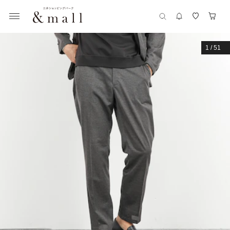
1
/
51