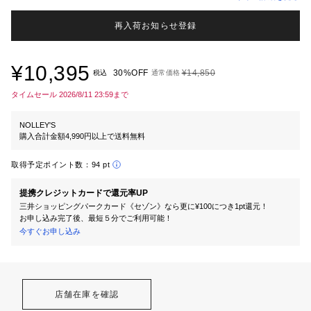
再入荷お知らせ登録
¥10,395
30%OFF
¥14,850
税込
通常価格
タイムセール 2026/8/11 23:59まで
NOLLEY'S
購入合計金額4,990円以上で送料無料
取得予定ポイント数：
94 pt
提携クレジットカードで還元率UP
三井ショッピングパークカード《セゾン》なら更に¥100につき1pt還元！
お申し込み完了後、最短５分でご利用可能！
今すぐお申し込み
店舗在庫を確認