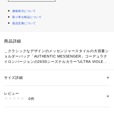
価格表示について
取り寄せ商品について
返品交換について
商品詳細
＿クラシックなデザインのメッセンジャースタイルの大容量シ
ョルダーバッグ「AUTHENTIC MESSENGER」コーデュラナ
イロンバージョンの26SSシーズナルカラー”ULTRA VIOLE
T”＿
シンプルながら大容量でアクティブなライフスタイルをサポー
サイズ詳細
性別：
レディース
メンズ
トします。荷物をたくさん詰め込んで出掛けましょう。
カテゴリー：
バッグ
 ＞ 
ショルダーバッグ
タグ：
オフィス
カジュアル
バッグ
リュック
プレゼント
素材：ナイロン
レビュー
生産国：ベトナム製
0件
製品特徴＿
商品番号：
1290000020987 
（モール）
6-0768-9-62-311 （ショップ）
・グレゴリーのアイコンでもあるレザージッパープル
・ジッパー開閉のメインコンパートメント