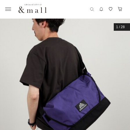
1
/
28