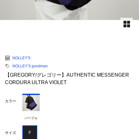
NOLLEY'S
NOLLEY’S goodman
【GREGORY/グレゴリー】AUTHENTIC MESSENGER
CORDURA ULTRA VIOLET
カラー
パープル
F
サイズ