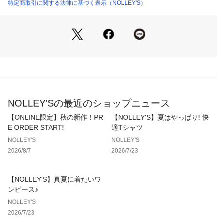
・調節可能な25mmのショルダーストラップ
特定商取引に関する法律に基づく表示（NOLLEY'S）
・内部に小さくバラツキがちなアイテムの収納に便利なジッパ
ー付きメッシュポケット
・ポケットの数:3(外側1/内側2）
表記カラー…メーカーカラー
●パープル…ULTRA VIOLET　
メーカー品番：1500871888 AUTHENTIC MESSENGER CO
NOLLEY'Sの最近のショップニュース
RDURA BALLISTIC BLACK 正規輸入品　
容量：約25L　
【ONLINE限定】秋の新作！PR
【NOLLEY'S】夏はやっぱり! 快
重量：約420g　
E ORDER START!
適Tシャツ
NOLLEY'S
NOLLEY'S
2026/8/7
2026/7/23
【GREGORY/グレゴリー】
アメリカのバックパックブランド。創立者のウェイン・グレゴ
リー氏は「背負うのではなく、着る」を新コンセプトにパック
【NOLLEY'S】真夏に着たいワ
界に革命を起こした。エクスターナルフレームパック工場の設
ンピース♪
立やフリーのデザイナーを経験した後、1977年に「GREGOR
NOLLEY'S
Y」を創立した。
2026/7/23