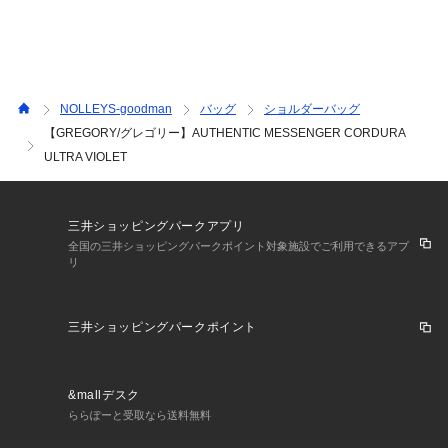
★気になるアイテムは【お気に入り登録】がオススメです！
入荷情報やクーポン、セール情報が通知されるようになりま
す。
NOLLEYS-goodman
バッグ
ショルダーバッグ
【GREGORY/グレゴリー】AUTHENTIC MESSENGER CORDURA
【お取扱い上のご注意】
ULTRA VIOLET
末永くご愛用頂くために、アテンションタグを必ずご確認の
上、着用又はお取り扱い下さい。
三井ショッピングパークアプリ
※店頭及び屋外での撮影画像は、光の当たり具合で色味が違っ
全国の三井ショッピングパークポイント対象施設でご利用できるアプ
て見える場合があります。商品の色味は、スタジオ撮影の画像
リ
をご参照下さい。
※商品画像に関しては出来る限り忠実に表示出来るよう努めて
おりますが、お客様がご利用のモニターの設定及び特性によ
三井ショッピングパークポイント
り、実際の商品と比較し色味に若干の誤差が生じる場合があり
ます。
※画像の商品はサンプルとなりますので実際の商品と仕様、加
&mallデスク
工、サイズが若干異なる場合がございます。
ららぽーと受取なら送料無料