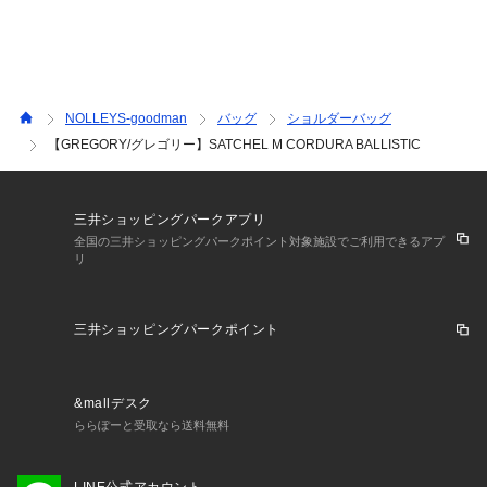
立やフリーのデザイナーを経験した後、1977年に「GREGOR
Y」を創立した。
★気になるアイテムは【お気に入り登録】がオススメです！
NOLLEYS-goodman
バッグ
ショルダーバッグ
入荷情報やクーポン、セール情報が通知されるようになりま
【GREGORY/グレゴリー】SATCHEL M CORDURA BALLISTIC
す。
三井ショッピングパークアプリ
【お取扱い上のご注意】
全国の三井ショッピングパークポイント対象施設でご利用できるアプ
末永くご愛用頂くために、アテンションタグを必ずご確認の
リ
上、着用又はお取り扱い下さい。
※店頭及び屋外での撮影画像は、光の当たり具合で色味が違っ
三井ショッピングパークポイント
て見える場合があります。商品の色味は、スタジオ撮影の画像
をご参照下さい。
※商品画像に関しては出来る限り忠実に表示出来るよう努めて
&mallデスク
おりますが、お客様がご利用のモニターの設定及び特性によ
ららぽーと受取なら送料無料
り、実際の商品と比較し色味に若干の誤差が生じる場合があり
ます。
※画像の商品はサンプルとなりますので実際の商品と仕様、加
LINE公式アカウント