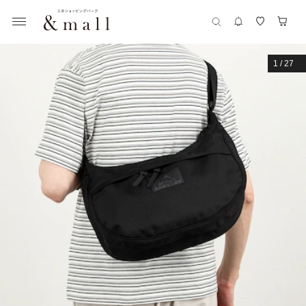
1
/
27