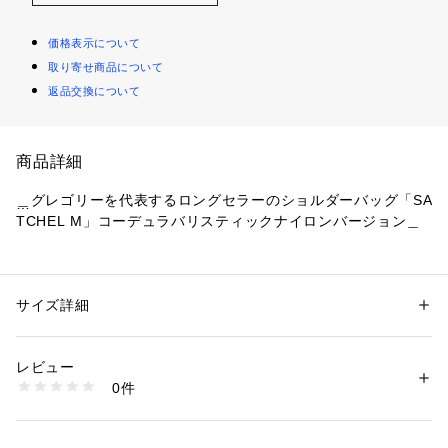
価格表示について
取り寄せ商品について
返品交換について
商品詳細
＿グレゴリーを代表するロングセラーのショルダーバッグ「SA
TCHEL M」コーデュラバリスティックナイロンバージョン＿
タウンユースからアウトドアで必需品を収納するのに便利な大
容量のショルダーパックです。
サイズ詳細
性別：
メンズ
以前のモデルと比べて背面のポケットは仕切りが付いたオープ
カテゴリー：
バッグ
 ＞ 
ショルダーバッグ
タグ：
オフィス
カジュアル
バッグ
リュック
プレゼント
ンポケット、フロント中心のブランドネームも大きいサイズに
素材：ナイロン
レビュー
変わりました。
生産国：フィリピン製
0件
商品番号：
1290000020977 
（モール）
6-0768-9-62-304 （ショップ）
【主な特徴】