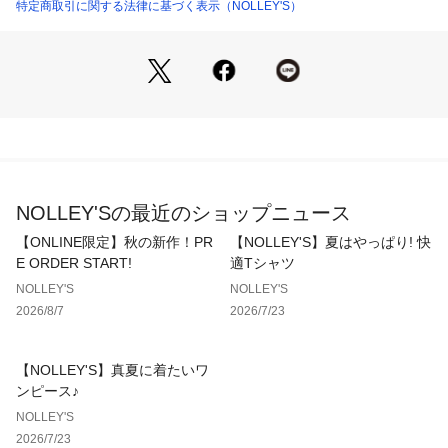
・ジッパー開閉のメインコンパートメント　
特定商取引に関する法律に基づく表示（NOLLEY'S）
・ジッパー付きフロントポケット　
・内側にジッパー付き小型セキュリティーポケット　　
・長さ調節が可能なショルダーストラップ
・ポケットの数:3(外側2/内側1)　
・仕切りによる背面オープンポケット
・大きなブランドネーム
表記カラー…メーカーカラー
NOLLEY'Sの最近のショップニュース
●ブラック…CORDURA BALLISTIC BLACK　
【ONLINE限定】秋の新作！PR
【NOLLEY'S】夏はやっぱり! 快
メーカー品番：1545030440 SATCHEL M CORDURA BALLIS
E ORDER START!
適Tシャツ
TIC BLACK 正規輸入品　
NOLLEY'S
NOLLEY'S
容量： 約13L　
2026/8/7
2026/7/23
重量：約330g　
【NOLLEY'S】真夏に着たいワ
【GREGORY/グレゴリー】
ンピース♪
アメリカのバックパックブランド。創立者のウェイン・グレゴ
NOLLEY'S
リー氏は「背負うのではなく、着る」を新コンセプトにパック
2026/7/23
界に革命を起こした。エクスターナルフレームパック工場の設