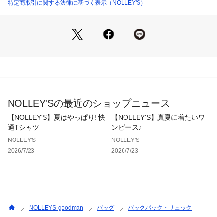
 【メインコンパートメント】
特定商取引に関する法律に基づく表示（NOLLEY'S）
・広々とした収納用のフルフラットコンパートメント
・AirTags(R)用隠しポケット
・ボトルポケット
【ラップトップ用コンパートメント】
・16インチまで対応のサスペンド式ラップトップ用スリーブ
【オーガナイズコンパートメント】
・書類が収納できるフロントコンパートメント
NOLLEY'Sの最近のショップニュース
・大きさの異なる複数のポケット
【NOLLEY'S】夏はやっぱり! 快
【NOLLEY'S】真夏に着たいワ
【外側】
適Tシャツ
ンピース♪
・素早くアクセスできる小物用トップポケット
NOLLEY'S
NOLLEY'S
・ボトルポケット
2026/7/23
2026/7/23
・トップとサイドのパッド入りハンドル
・背面ポケットx2
・キャリーケースのハンドルに通せるパススルー
・人間工学に基づいた荷重調整可能なパッド入りショルダース
トラップ
・MGlock磁気バックル付きサイドコンプレッションストラッ
NOLLEYS-goodman
バッグ
バックパック・リュック
プ