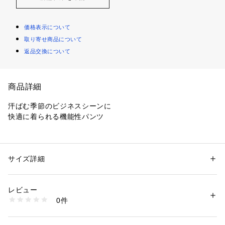
価格表示について
取り寄せ商品について
返品交換について
商品詳細
汗ばむ季節のビジネスシーンに
快適に着られる機能性パンツ
◆素材
・快適素材【COOL DOTS(R)/クールドッツ】使用
・無数の空気孔による優れた通気性
サイズ詳細
性別：
メンズ
・体と衣類への負担を軽減するストレッチ性
カテゴリー：
ファッション
 ＞ 
パンツ
 ＞ 
ロングパンツ
タグ：
オフィス
カジュアル
スラックス
セットアップ
パンツ
・シワになりにくい/防シワ性
素材：インディゴブルー、ブルー系その他、グレー系その他：ポリエステ
レビュー
・ウォッシャブル（ネット使用）
ル100%
0件
ベージュ：複合繊維、(ポリエステル)57%、ポリエステル43%
生産国：中国製
◆デザイン
商品番号：
1290000020714 
（モール）
・スッキリとしたテーパードシルエット
6-0086-2-59-410 （ショップ）