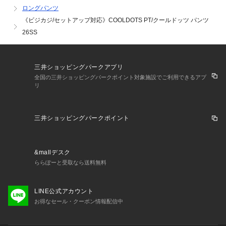
商品は生産時期やロットの違いにより、同一カラーでもわずか
ロングパンツ
な色ブレが発生する場合がございます。
《ビジカジ/セットアップ対応》COOLDOTS PT/クールドッツ パンツ
品質には問題ございませんが、追加購入の際などは色味が多少
26SS
異なる可能性がございます。
何卒ご理解のほどお願い申し上げます。
三井ショッピングパークアプリ
【お取扱い上のご注意】
全国の三井ショッピングパークポイント対象施設でご利用できるアプ
リ
末永くご愛用頂くために、アテンションタグを必ずご確認の
上、着用又はお取り扱い下さい。
三井ショッピングパークポイント
※店頭及び屋外での撮影画像は、光の当たり具合で色味が違っ
て見える場合があります。商品の色味は、スタジオ撮影の画像
をご参照下さい。
※商品画像に関しては出来る限り忠実に表示出来るよう努めて
&mallデスク
おりますが、お客様がご利用のモニターの設定及び特性によ
ららぽーと受取なら送料無料
り、実際の商品と比較し色味に若干の誤差が生じる場合があり
ます。
LINE公式アカウント
※画像の商品はサンプルとなりますので実際の商品と仕様、加
お得なセール・クーポン情報配信中
工、サイズが若干異なる場合がございます。
※製品洗い加工の商品は、多少の歪み、シワなどが見られた