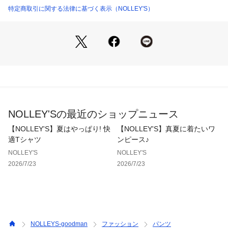
・表情のある細かな柄のプリント
特定商取引に関する法律に基づく表示（NOLLEY'S）
※COOLDOTS イージーPT（6-0086-2-59-411）に比べ、
ヒップやもも周り等がスリムなシルエットです。
◆スタイリング
・カジュアルシーンからビジネスシーンまで着用可能
・ビジカジ/ビジネスカジュアル/オフィスカジュアル/スマート
カジュアル
・単品使いはもちろん同素材のジャケット（6-0086-2-55-41
NOLLEY'Sの最近のショップニュース
0）とのセットアップも
※セットアップでご購入の際は、カラーの組み合わせにご注意
【NOLLEY'S】夏はやっぱり! 快
【NOLLEY'S】真夏に着たいワ
ください。
適Tシャツ
ンピース♪
NOLLEY'S
NOLLEY'S
2026/7/23
2026/7/23
★気になるアイテムは【お気に入り登録】がオススメです！
入荷情報やクーポン、セール情報が通知されるようになりま
す。
【カラー差異について】
NOLLEYS-goodman
ファッション
パンツ