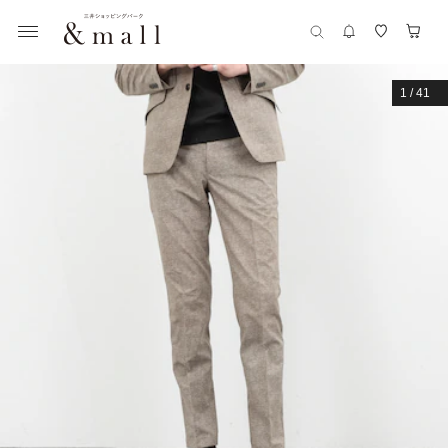
1
/
41