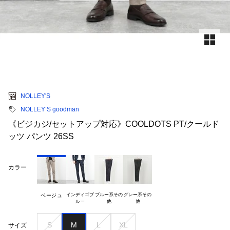
NOLLEY'S
NOLLEY’S goodman
《ビジカジ/セットアップ対応》COOLDOTS PT/クールド
ッツ パンツ 26SS
カラー
インディゴブ

ブルー系その

グレー系その

ベージュ
S
M
L
XL
サイズ