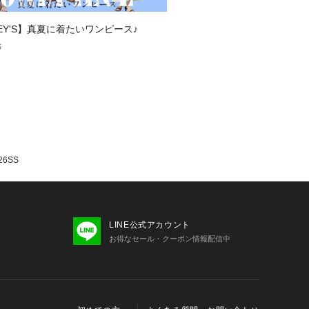
いて】
LEY'S】真夏に着たいワンピース♪
ロットの違いにより、同一カラーでも
S
発生する場合がございます。
いませんが、追加購入の際などは色味
性がございます。
お願い申し上げます。
注意】
ために、アテンションタグを必ずご確
6SS
お取り扱い下さい。
の撮影画像は、光の当たり具合で色味
合があります。商品の色味は、スタジ
LINE公式アカウント
参照下さい。
お得なセール・クーポン情報配信中
ては出来る限り忠実に表示出来るよう
、お客様がご利用のモニターの設定及
際の商品と比較し色味に若干の誤差が
ます。
ンプルとなりますので実際の商品と仕