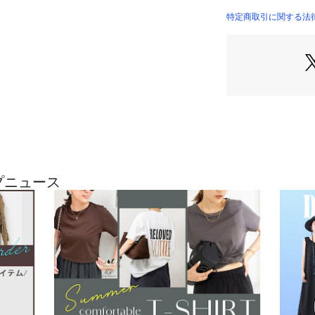
・スッキリとした
6-0086-2-59-41
・表情のある細か
特定商取引に関する法律
※COOLDOTS イー
べ、
ヒップやもも周り
◆スタイリング
・カジュアルシー
・ビジカジ/ビジネ
マートカジュアル
・単品使いはもちろん
5-410）とのセッ
ップニュース
※セットアップで
ご注意ください。
★気になるアイテ
す！
入荷情報やクーポ
ります。