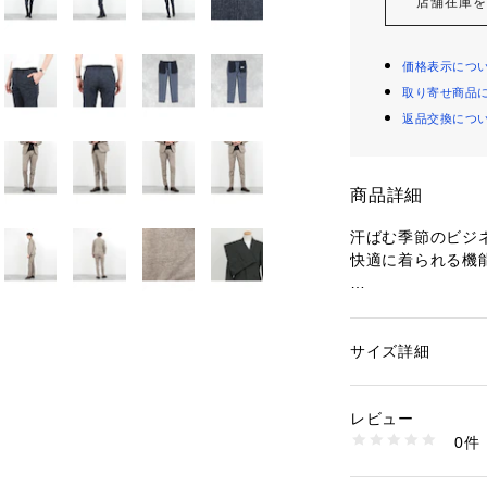
店舗在庫
価格表示につ
取り寄せ商品
返品交換につ
商品詳細
汗ばむ季節のビジ
快適に着られる機
◆素材
・快適素材【COOL
・無数の空気孔に
サイズ詳細
性別：
メンズ
・体と衣類への負
カテゴリー：
ファッ
タグ：
オフィス
カ
・シワになりにくい
素材：インディゴブ
レビュー
・ウォッシャブル
リエステル100%
0件
ベージュ：複合繊維、
生産国：中国製
◆デザイン
商品番号：
12900000