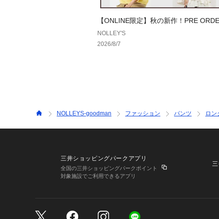
【ONLINE限定】秋の新作！PRE ORDER
T!
NOLLEY'S
2026/8/7
NOLLEYS-goodman
ファッション
パンツ
ロン
三井ショッピングパークアプリ
三
全国の三井ショッピングパークポイント
対象施設でご利用できるアプリ