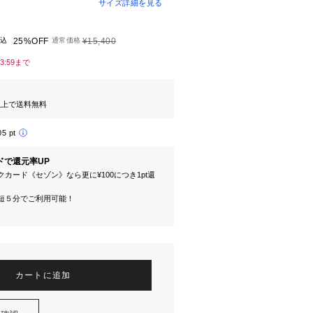
サイズ詳細を見る
込
25%OFF
通常価格
¥15,400
23:59まで
円以上で送料無料
05 pt
ドで還元率UP
カード《セゾン》なら更に¥100につき1pt還
短５分でご利用可能！
カートに追加