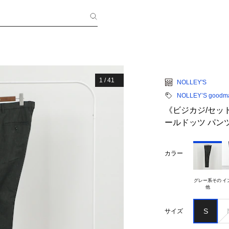
1
/
41
NOLLEY'S
NOLLEY’S goodm
《ビジカジ/セット
ールドッツ パンツ 
カラー
グレー系その

イ
S
サイズ