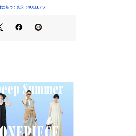
テーパードシルエット
0 （ショップ）
な柄のプリント
に基づく表示（NOLLEY'S）
ジーPT（6-0086-2-59-411）に比
等がスリムなシルエットです。
ンからビジネスシーンまで着用可能
スカジュアル/オフィスカジュアル/ス
同素材のジャケット（6-0086-2-5
トアップも
ご購入の際は、カラーの組み合わせに
ムは【お気に入り登録】がオススメで
ン、セール情報が通知されるようにな