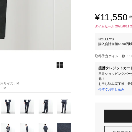
¥11,550
税
タイムセール 2026/8/11 
NOLLEY'S
購入合計金額4,990
取得予定ポイント数：
1
提携クレジットカー
三井ショッピングパーク
元！
着用サイズ：M
お申し込み完了後、最
ズ：M
今すぐお申し込み