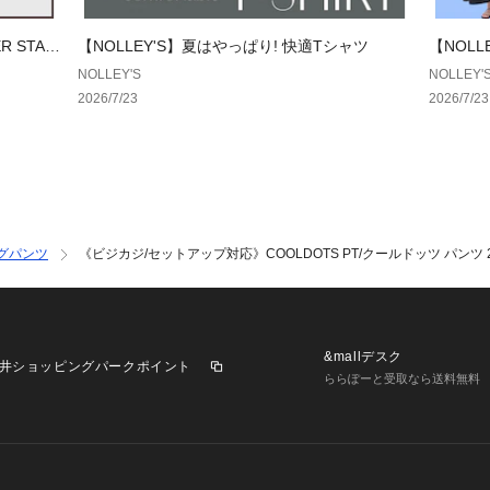
【カラー差異につ
 STAR
【NOLLEY'S】夏はやっぱり! 快適Tシャツ
【NOL
商品は生産時期や
NOLLEY'S
NOLLEY'
わずかな色ブレが
2026/7/23
2026/7/23
品質には問題ござ
が多少異なる可能
何卒ご理解のほど
【お取扱い上のご
末永くご愛用頂く
グパンツ
《ビジカジ/セットアップ対応》COOLDOTS PT/クールドッツ パンツ 2
認の上、着用又は
※店頭及び屋外で
が違って見える場
&mallデスク
オ撮影の画像をご
井ショッピングパークポイント
ららぽーと受取なら送料無料
※商品画像に関し
努めておりますが
び特性により、実
生じる場合があり
※画像の商品はサ