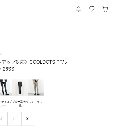
an
アップ対応》COOLDOTS PT/ク
26SS
ンディゴブ

ブルー系その

ベージュ
M
L
XL