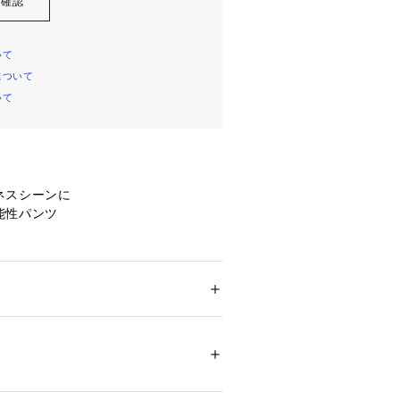
を確認
いて
について
いて
ネスシーンに
能性パンツ
 DOTS(R)/クールドッツ】使用
よる優れた通気性
担を軽減するストレッチ性
ション
 ＞ 
パンツ
 ＞ 
ロングパンツ
ジュアル
スラックス
セットアップ
パンツ
/防シワ性
ルー、ブルー系その他、グレー系その他：ポ
（ネット使用）
(ポリエステル)57%、ポリエステル43%
20714 
（モール）