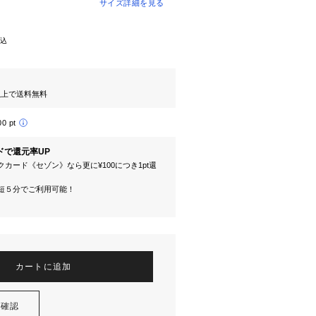
サイズ詳細を見る
込
円以上で送料無料
00 pt
ドで還元率UP
カード《セゾン》なら更に¥100につき1pt還
短５分でご利用可能！
カートに追加
を確認