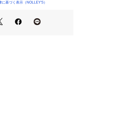
 WASH】
に基づく表示（NOLLEY'S）
機能性が調和するプレミアム素材で、
うな柔らかな風合いと自然なシワ感が
ロンツイルを採用しています。生地に
ー加工により、表面にほどよい陰影が
ず洗練された印象に仕上がっていま
さと強度を活かしつつ、ツイル織りな
沢としなやかなドレープ性を実現。使
いを増し、持つ人のスタイルに自然と
スのある素材感が特徴です。
カーカラー
WASH BLACK
WILL WASH GRAY
011
バッグ付き