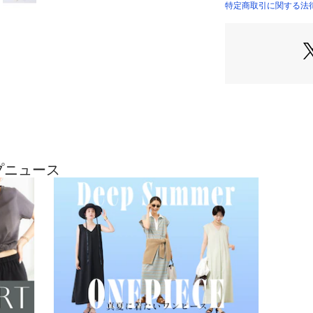
【NYLON TWILL
特定商取引に関する法律
しなやかな質感と
空気をはらんだよ
魅力の上質なナイ
施されたワッシャ
生まれ、ラフ過ぎ
す。
ナイロン特有の軽
らではの繊細な光
い込むほどに味わ
馴染む、ニュアン
ップニュース
表記カラー…メー
●ブラック…TWILL 
●ミディアムグレー…T
メーカー品番：NS-
重量：約450g
付属：スライダー