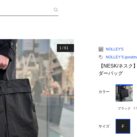
1
/
61
NOLLEY'S
NOLLEY’S goodm
【NESK/ネスク】
ダーバッグ
カラー
ミ
ブラック
F
サイズ