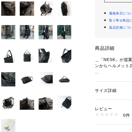
価格表示につ
取り寄せ商品
返品交換につ
商品詳細
＿「NESK」が提
ンからヘルメット2
大きすぎない程良
る短めのショルダ
サイズ詳細
性別：
レディース
デイリーからトラ
カテゴリー：
バッグ
タグ：
オフィス
カ
りながらも上質さ
ト
レビュー
る、現代的な感性
素材：ナイロン
0件
て”選ばれる理由
生産国：ベトナム製
商品番号：
12900000
ます。
6-0773-9-62-30