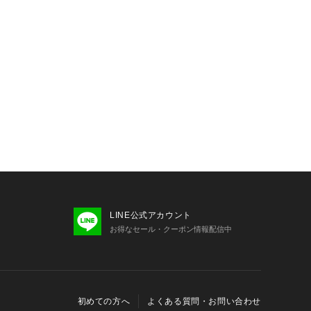
チの日本ブランド。
DARD」から生み出された造語で、現代の
新しいスタンダードを提案します。都
の静けさまで、あらゆるシーンで活躍
されたデザインが特徴です。シンプル
でなく、持つ人の個性と感性を引き立
ロダクトを展開します。NESKは、
と価値を創造し続けます。
ムは【お気に入り登録】がオススメで
ン、セール情報が通知されるようにな
LINE公式アカウント
お得なセール・クーポン情報配信中
注意】
ために、アテンションタグを必ずご確
お取り扱い下さい。
初めての方へ
よくある質問・お問い合わせ