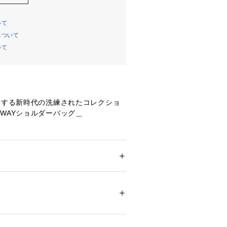
いて
について
いて
案する新時代の洗練されたコレクショ
WAYショルダーバッグ＿
いサイズ感で肩掛けや斜め掛けの出来
ーが付いたシンプルなデザイン。
メンズ
ベルシーンまで、エフォートレスであ
 ＞ 
トートバッグ
ジュアル
ショルダーバッグ
バッグ
プレゼン
を求めるライフスタイルにフィットす
に寄り添った新しいスタンダードとし
”を備えたプレミアム素材を採用してい
20482 
（モール）
8 （ショップ）