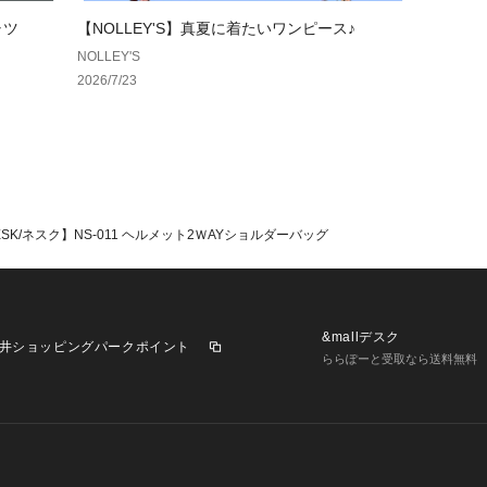
【NESK/ネスク】
ャツ
【NOLLEY'S】真夏に着たいワンピース♪
2025年春ローン
NOLLEY'S
「NEW STAN
2026/7/23
ライフスタイルに
会の喧噪から自然
する機能性と洗練
で使いやすいだけ
てる存在感のあるプ
日常に新たな基準
ESK/ネスク】NS-011 ヘルメット2ＷAYショルダーバッグ
★気になるアイテ
す！
入荷情報やクーポ
&mallデスク
ります。
井ショッピングパークポイント
ららぽーと受取なら送料無料
【お取扱い上のご
末永くご愛用頂く
認の上、着用又は