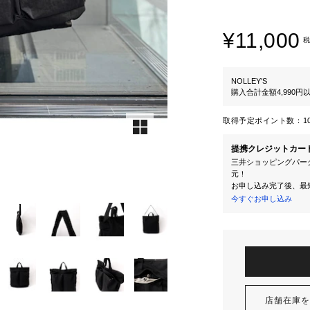
¥11,000
税
NOLLEY'S
購入合計金額4,990
取得予定ポイント数：
1
提携クレジットカー
三井ショッピングパーク
元！
お申し込み完了後、最
今すぐお申し込み
店舗在庫