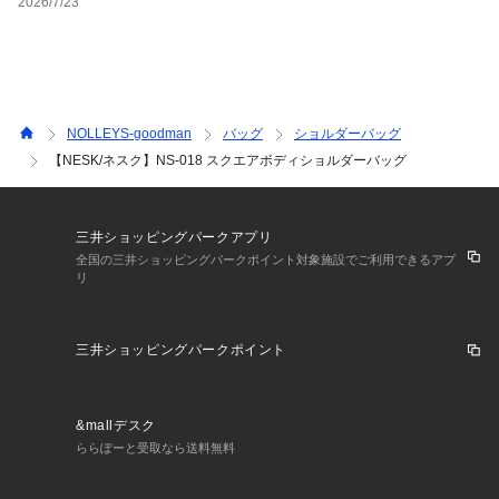
2026/7/23
【NESK/ネスク】
2025年春ローンチの日本ブランド。
「NEW STANDARD」から生み出された造語で、現代のライフ
スタイルに新しいスタンダードを提案します。都会の喧噪から
自然の静けさまで、あらゆるシーンで活躍する機能性と洗練さ
NOLLEYS-goodman
バッグ
ショルダーバッグ
れたデザインが特徴です。シンプルで使いやすいだけでなく、
【NESK/ネスク】NS-018 スクエアボディショルダーバッグ
持つ人の個性と感性を引き立てる存在感のあるプロダクトを展
開します。NESKは、日常に新たな基準と価値を創造し続けま
す。
三井ショッピングパークアプリ
全国の三井ショッピングパークポイント対象施設でご利用できるアプ
リ
★気になるアイテムは【お気に入り登録】がオススメです！
入荷情報やクーポン、セール情報が通知されるようになりま
す。
三井ショッピングパークポイント
【お取扱い上のご注意】
&mallデスク
末永くご愛用頂くために、アテンションタグを必ずご確認の
ららぽーと受取なら送料無料
上、着用又はお取り扱い下さい。