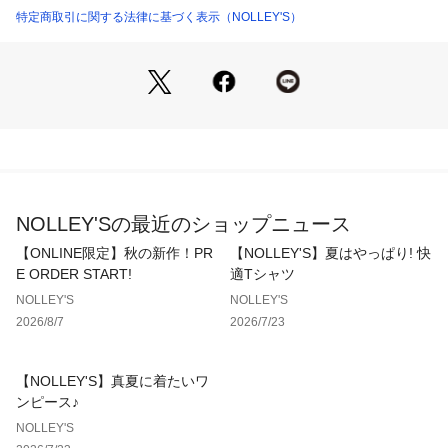
特定商取引に関する法律に基づく表示（NOLLEY'S）
【NYLON TWILL WASH】
しなやかな質感と機能性が調和するプレミアム素材で、空気を
はらんだような柔らかな風合いと自然なシワ感が魅力の上質な
ナイロンツイルを採用しています。生地に施されたワッシャー
加工により、表面にほどよい陰影が生まれ、ラフ過ぎず洗練さ
れた印象に仕上がっています。
ナイロン特有の軽さと強度を活かしつつ、ツイル織りならでは
の繊細な光沢としなやかなドレープ性を実現。使い込むほどに
味わいを増し、持つ人のスタイルに自然と馴染む、ニュアンス
NOLLEY'Sの最近のショップニュース
のある素材感が特徴です。
【ONLINE限定】秋の新作！PR
【NOLLEY'S】夏はやっぱり! 快
E ORDER START!
適Tシャツ
表記カラー…メーカーカラー
NOLLEY'S
NOLLEY'S
●ブラック…TWILL WASH BLACK
2026/8/7
2026/7/23
●ミディアムグレー…TWILL WASH GRAY
メーカー品番：NS-018
【NOLLEY'S】真夏に着たいワ
重量：約310g
ンピース♪
付属：スライダーバッグ付き
NOLLEY'S