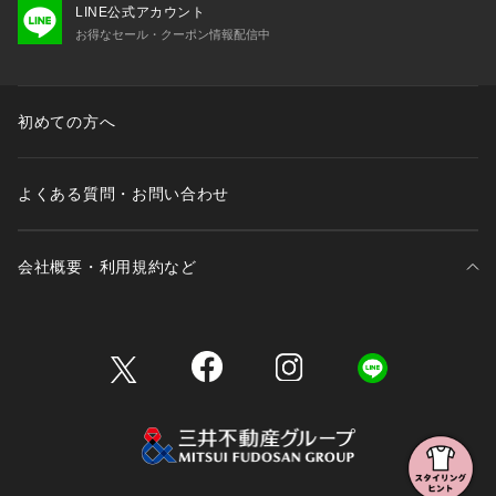
※店頭及び屋外での撮影画像は、光の当たり具合で色味が違っ
LINE公式アカウント
て見える場合があります。商品の色味は、スタジオ撮影の画像
お得なセール・クーポン情報配信中
をご参照下さい。
※商品画像に関しては出来る限り忠実に表示出来るよう努めて
おりますが、お客様がご利用のモニターの設定及び特性によ
り、実際の商品と比較し色味に若干の誤差が生じる場合があり
初めての方へ
ます。
※画像の商品はサンプルとなりますので実際の商品と仕様、加
工、サイズが若干異なる場合がございます。
よくある質問・お問い合わせ
会社概要・利用規約など
三井不動産が展開する商業施設一覧
三井不動産が展開する商業施設への出店をご検討の方へ
会社概要