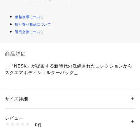
価格表示について
取り寄せ商品について
返品交換について
商品詳細
＿「NESK」が提案する新時代の洗練されたコレクションから
スクエアボディショルダーバッグ＿
ペットボトルや折りたたみ傘などを立てて収納できるサイズ感
で、メイン室以外にもファスナーで開閉できるポケットがフロ
ント側に2つあり、両サイドにもオープンポケットも付いて利
サイズ詳細
性別：
レディース
メンズ
便性に優れた仕様。
カテゴリー：
バッグ
 ＞ 
ショルダーバッグ
タグ：
オフィス
カジュアル
ショルダーバッグ
バッグ
プレゼント
素材：ナイロン
レビュー
デイリーからトラベルシーンまで、エフォートレスでありなが
生産国：ベトナム製
0件
らも上質さを求めるライフスタイルにフィットする、現代的な
商品番号：
1290000020452 
（モール）
6-0773-9-62-311 （ショップ）
感性に寄り添った新しいスタンダードとして”選ばれる理由”を
備えたプレミアム素材を採用しています。