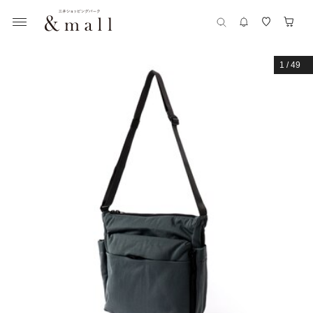
1
/
49