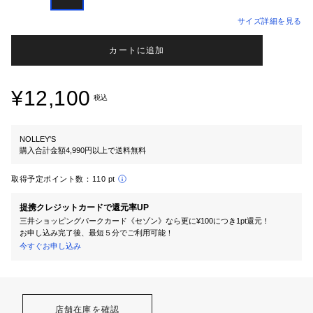
サイズ詳細を見る
カートに追加
¥12,100
税込
NOLLEY'S
購入合計金額4,990円以上で送料無料
取得予定ポイント数：
110 pt
提携クレジットカードで還元率UP
三井ショッピングパークカード《セゾン》なら更に¥100につき1pt還元！
お申し込み完了後、最短５分でご利用可能！
今すぐお申し込み
店舗在庫を確認