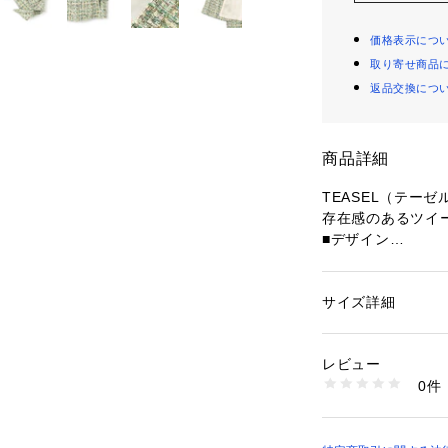
価格表示につ
取り寄せ商品
返品交換につ
商品詳細
TEASEL（テー
存在感のあるツイ
■デザイン
表情豊かない糸を
パクトなシルエッ
リハリのある女性
サイズ詳細
性別：
レディース
事などのキレイ目
カテゴリー：
ファッ
ト
しでき、ノーカラ
素材：[表地]綿:40
レビュー
そ、ワンピースに
3%、ポリエステル:1
0件
などを合わせてカ
生産国：フィリピン
洗濯：【本体のみ】洗
すすめです。
ンは160℃まで 弱
■素材
不可