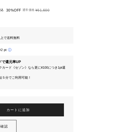
税込
30%OFF
通常価格
¥61,600
円以上で送料無料
92 pt
ドで還元率UP
カード《セゾン》なら更に¥100につき1pt還
短５分でご利用可能！
カートに追加
を確認