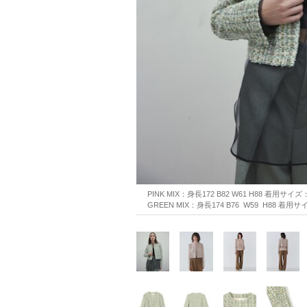
PINK MIX：身長172 B82 W61 H88 着用サイズ
GREEN MIX：身長174 B76  W59  H88 着用