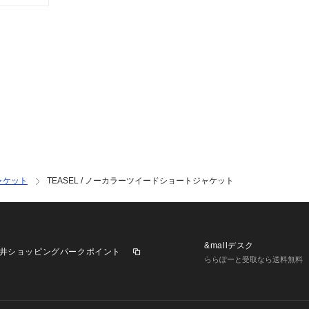
ャケット
TEASEL / ノーカラーツイードショートジャケット
&mallデスク
井ショッピングパークポイント
ららぽーと受取なら送料無料