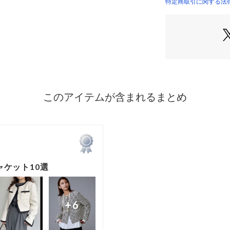
9種類11色の糸
特定商取引に関する法律
※詳しい洗濯方法に
い
を工夫して織りあ
商品番号：
12812000
地に膨らみをもた
JKCWCW0600 （
拘ったオリジナル
■同素材アイテム
TEASEL / オ
※照明の関係やパ
画像のカラーが異
はサンプルを使用
と色味や仕様の変
ださいませ。