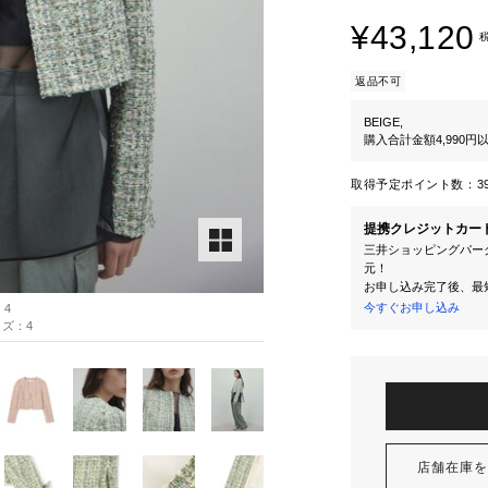
¥43,120
返品不可
BEIGE,
購入合計金額4,990
取得予定ポイント数：
3
提携クレジットカー
三井ショッピングパーク
元！
お申し込み完了後、最
今すぐお申し込み
：4
サイズ：4
店舗在庫