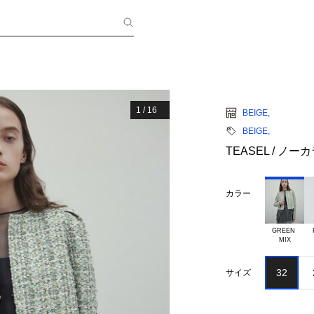
1
/
16
BEIGE,
BEIGE,
TEASEL / 
カラー
GREEN 

32
サイズ