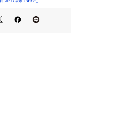
にラメ、スラブ、モールなどの糸や太さ
に基づく表示（BEIGE,）
ついては、商品の品質表示タグをご覧くださ
げたファンシーツイード。仕上げに生
03675 
（モール）
せるツイード仕上げを施し、細部まで
ショップ）
な生地に仕上げています。
ーバーサイズツイードジャケット
ソコンなどの環境により、若干製品と
なる場合もございます。また商品画像
しているため、実際にお届けする商品
更がある場合がございます。ご了承く