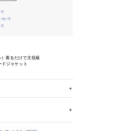
いて
について
いて
ゼル）着るだけで主役級
ードジャケット
合わせたノーカラージャケット。コン
トに袖山タックとマトンスリーブがメ
らしいシルエット。コーデ次第でお仕
シーンからデイリーまで幅広く着まわ
ション
 ＞ 
ジャケット
 ＞ 
ノーカラージャケッ
ーのシンプルなシルエットだからこ
%、ナイロン:20%、レーヨン:13%、アクリル:1
さっと羽織ったり、デニムやTシャツ
0%、アセテート:4%[裏地]キュプラ:100%
ジュアルダウンするこなれコーデもお
濯不可 漂白不可 タンブル乾燥不可 アイロ
いドライクリーニング可 ウェットクリーニング