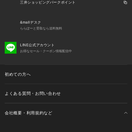
ッシュな盛夏ビジネススタイルをお愉しみいただけるように。
三井ショッピングパークポイント
 また、WEB限定アイテムとして、昨年完売したハーフパンツ
を新たにご提案します。
&mallデスク
 ■商品特徴
ららぽーと受取なら送料無料
空気孔のある小松マテーレの【COOL DOTS】素材。 着やす
さ・見た目・イージーケア性の黄金比を極めたBIZスタイルの
LINE公式アカウント
定番アイテム。
お得なセール・クーポン情報配信中
・涼しくても透けにくい
通気性指標67?/?・Ｓと、一般的な春夏物の平織スーツ30~4
0?/?・Ｓの約2倍の清涼感。従来のポリエステルより吸汗速乾
初めての方へ
性に優れているので、酷暑でも衣服内環境をカイテキに保ちま
す。反して、穴あきでも透けにくく中に着ているものが透ける
心配もありません。
よくある質問・お問い合わせ
・タテヨコ2WAYストレッチ
植物由来の糸を一部用いた生地に、特殊な後加工を施すことで
伸縮性と捲縮性を最大限に引き出しました
会社概要・利用規約など
・超軽量 プリントを施することで立体感と趣きのある高級感
ある表情を持ちつつ、非常に薄い生地
・シワになりにくい