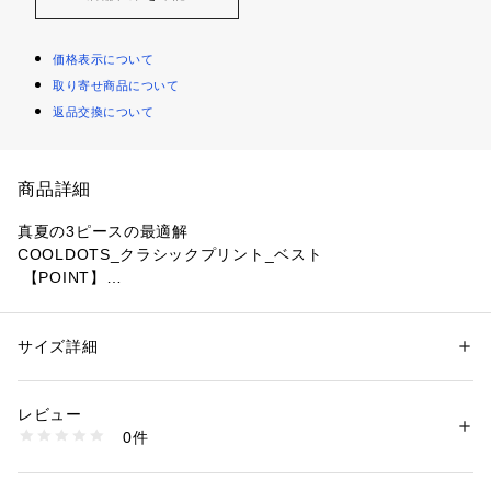
価格表示について
取り寄せ商品について
返品交換について
商品詳細
真夏の3ピースの最適解
COOLDOTS_クラシックプリント_ベスト
 【POINT】
 ⅰ）圧倒的 清涼感
超軽量、かつ一般的な夏スーツの約２倍の通気性
ⅱ）全方向カイテキ
サイズ詳細
性別：
メンズ
・洗えて、撥水、シワになりにくいイージーケア性
カテゴリー：
ファッション
 ＞ 
トップス
 ＞ 
ベスト・ジレ
素材：[前身頃]ポリエステル:100%[後身頃]ポリエステル:65%、複合繊維
・タテヨコストレッチで着用ストレス大幅減
（ポリエステル）:35%[裏地]ポリエステル、複合繊維（ポリエステル）
レビュー
 ⅲ）盛夏対応の機能性
生産国：中国
0件
接触冷感性やUVケアで、強い日差し下でもヒンヤリ・安心
洗濯：【本体のみ】40℃まで弱洗濯可 塩素系漂白不可 タンブル乾燥不可 
日陰つり干し乾燥 アイロンは160℃まで ドライクリーニング可 弱いウェ
ットクリーニング可
 ーーーーーーーーーー
※詳しい洗濯方法については、商品の品質表示タグをご覧ください