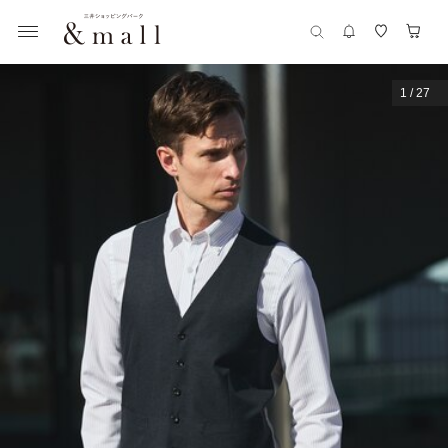
1
/
27