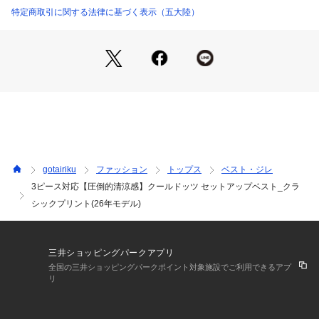
オトナのキチンと感×夏のテッパン機能素材
特定商取引に関する法律に基づく表示（五大陸）
商品番号：
1281000002678 
（モール）
VRGOLS0330 （ショップ）
 盛夏にセットアップスーツを必要とする方はどんなビジネス
マンだろう？
そんな問題提起から、たどり着いた盛夏対応セットアップ用ベ
ストです。
五大陸が得意とする、信頼感醸す・洗練された・キチンとデザ
イン
×
信頼の、夏の全方位対応カイテキ機能素材 
gotairiku
ファッション
トップス
ベスト・ジレ
NOジャケットも多くなった近年、 本当に必要とする方に、よ
3ピース対応【圧倒的清涼感】クールドッツ セットアップベスト_クラ
り満足いただける盛夏セットアップをご提案します。
シックプリント(26年モデル)
ーーーーーーーーーーー
 【26年モデルアップデート ポイント】
1、新柄“ClassicPrint” 
三井ショッピングパークアプリ
無地以上、柄未満。毎日の仕事にチョウドイイ、主張せずに印
全国の三井ショッピングパークポイント対象施設でご利用できるアプ
象を上げる、大人仕様の表情が特徴です。
リ
2.ベスト＆ハーフパンツ
 リクエストを多くいただいたベストが加わり、よりスタイリ