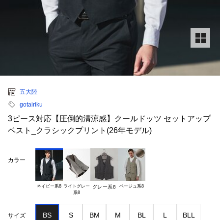
五大陸
gotairiku
3ピース対応【圧倒的清涼感】クールドッツ セットアップ
ベスト_クラシックプリント(26年モデル)
カラー
ネイビー系8
ライトグレー

ベージュ系8
グレー系8
BS
S
BM
M
BL
L
BLL
サイズ