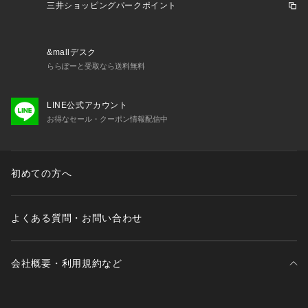
〇ベルトがズレないベルトピンループ付き　
三井ショッピングパークポイント
〇腰裏にシャツが出にくくなる滑り止めゴムつき
 本格的なドレス仕様で繊細な表情がありながら、股ズレを防
ぐ本シックやウエストアジャスター、滑り止めゴム等機能性も
&mallデスク
抜群です。
ららぽーと受取なら送料無料
センターの折り目はもちろん、ポケット口や脇縫い目、1タッ
クタイプはタックにまでパーマネント加工を施しております。
LINE公式アカウント
お得なセール・クーポン情報配信中
■シルエットレギュラーシルエットで、程よいテーパードがシ
ャープに見せてくれます。
■コーディネート/関連アイテムウールトラウザースの定番とし
てドレス~カジュアルまで幅広く対応します。・ジャケットや
初めての方へ
シャツタイと合わせてビジネススタイルに。・セットアップな
どに合わせればオフィスカジュアルスタイルに。・ニットポロ
などに合わせれば上品なカジュアルスタイルに。・カットソー
よくある質問・お問い合わせ
やポロシャツに合わせて夏のクールビズやテレビ会議などの場
面にも最適です。
■その他/生地メーカー説明尾州（日本の毛織物の産地で名古屋
会社概要・利用規約など
近辺）で作った生地です。
■着用期間春夏