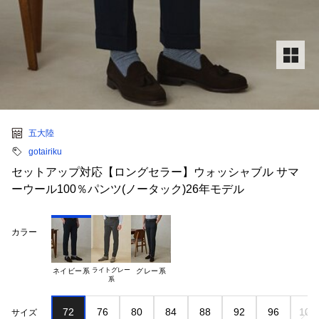
五大陸
gotairiku
セットアップ対応【ロングセラー】ウォッシャブル サマ
ーウール100％パンツ(ノータック)26年モデル
カラー
ライトグレー

ネイビー系
グレー系
72
76
80
84
88
92
96
100
サイズ