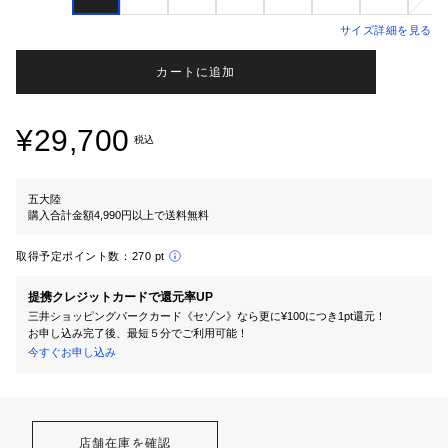
サイズ詳細を見る
カートに追加
¥29,700
税込
五大陸
購入合計金額4,990円以上で送料無料
取得予定ポイント数：
270 pt
提携クレジットカードで還元率UP
三井ショッピングパークカード《セゾン》なら更に¥100につき1pt還元！
お申し込み完了後、最短５分でご利用可能！
今すぐお申し込み
店舗在庫を確認