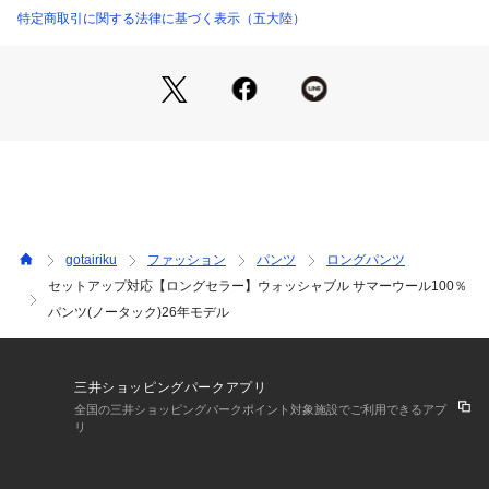
特定商取引に関する法律に基づく表示（五大陸）
PPGOLS0101 （ショップ）
25年以上、全国のリーダー達に選ばれ続けている、スーパーロ
ングセラーセットアップボトム
同生地のジャケット（JKGOGS0201）とのセットアップは勿
論、単品着用時もあわせるトップスを選ばない汎用性の高さ
も、幅広く多くの方に選ばれ続ける理由です
■機能性〇洗濯機で洗えます　
〇洗濯で洗っても折り目の取れない特殊加工　
〇シワになりにくい　
〇ストレッチ　
gotairiku
ファッション
パンツ
ロングパンツ
セットアップ対応【ロングセラー】ウォッシャブル サマーウール100％
■素材特徴高品質なウール原料を使った国内産のパンツ地で非
パンツ(ノータック)26年モデル
常にシワになりにくいです。ストレッチも効いていて履きやす
くブランドが始まってから改良を重ね長く愛されています。セ
ンターの折り目はもちろん、ポケット口や脇縫い目、１タック
タイプはタックにまでパーマネント加工を施しているため、汗
三井ショッピングパークアプリ
や雨や洗濯でも折り目が取れません。最低15回の洗濯試験を行
全国の三井ショッピングパークポイント対象施設でご利用できるアプ
っていますがピリ付きも出ません。
リ
■仕様特徴　〇ウエストにアジャスト機能付きの前カン（+1.5c
m）　