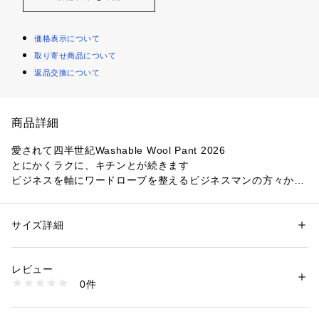
価格表示について
取り寄せ商品について
返品交換について
商品詳細
愛されて四半世紀Washable Wool Pant 2026
とにかくラクに、キチンとが続きます
ビジネスを軸にワードローブを整えるビジネスマンの方々から
支持が厚い、ブランドを代表する定番スラックスが今年も登場
■POINT
サイズ詳細
性別：
メンズ
1.ウォッシャブル
カテゴリー：
ファッション
 ＞ 
パンツ
 ＞ 
ロングパンツ
素材：[表地]毛:100%[裏地]ポリエステル
 ウール100％なのに、ご家庭での洗濯が可能
生産国：中国
レビュー
2.シワになりにくい
洗濯：【本体のみ】30℃まで弱洗濯可 漂白不可 タンブル乾燥不可 日陰つ
0件
 クリースからポケットに至るまで、常にピシッときちんと感
り干し乾燥 アイロンは160℃まで 弱いドライクリーニング可 弱いウェッ
トクリーニング可
3.ウエストアジャスト
※詳しい洗濯方法については、商品の品質表示タグをご覧ください
 オリジナルのアジャスターで、1日中コッソリ楽に
商品番号：
1281000002654 
（モール）