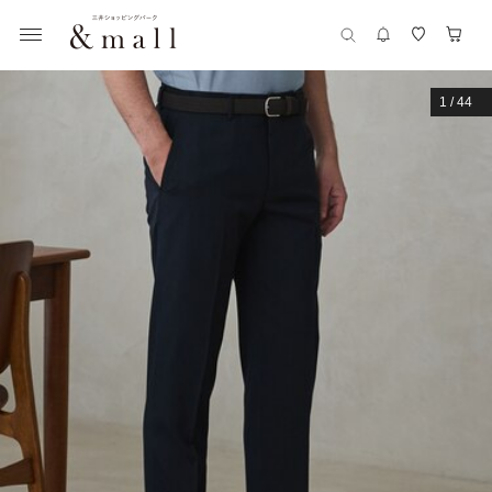
1
/
44