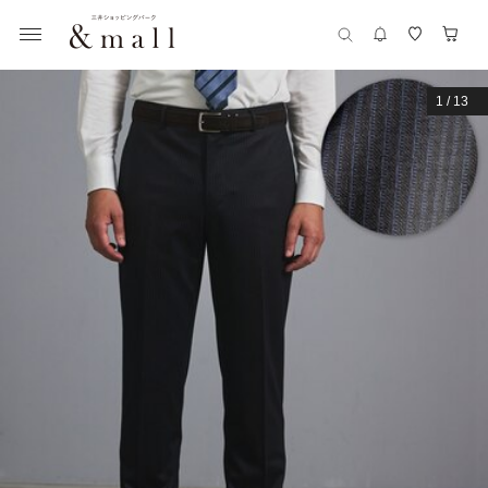
1
/
13