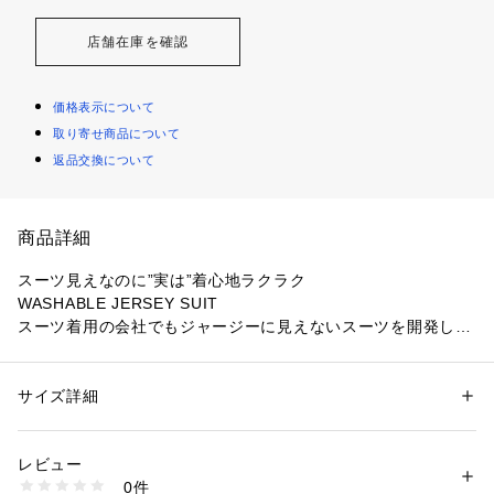
店舗在庫を確認
価格表示について
取り寄せ商品について
返品交換について
商品詳細
スーツ見えなのに”実は”着心地ラクラク
WASHABLE JERSEY SUIT
スーツ着用の会社でもジャージーに見えないスーツを開発しま
した。
表面の光沢感やウール混のメランジ感で言われたら気づくレベ
ルの見た目です。
サイズ詳細
性別：
メンズ
今日は楽な格好をしたいという時に一着あれば重宝します。
カテゴリー：
ファッション
 ＞ 
パンツ
 ＞ 
ロングパンツ
素材：[表地]毛:70%、ポリエステル:30%[裏地]ポリエステル
【商品特徴】スーツ見えするのに、洗えて伸びる！ポリエステ
生産国：ベトナム
レビュー
ルウールウォッシャブルジャージーセットアップパンツ
洗濯：【本体のみ】40℃まで手洗い可 漂白不可 タンブル乾燥不可 日陰つ
0件
【着用期間】オールシーズン
り干し乾燥 アイロンは160℃まで 弱いドライクリーニング（石油系）可 