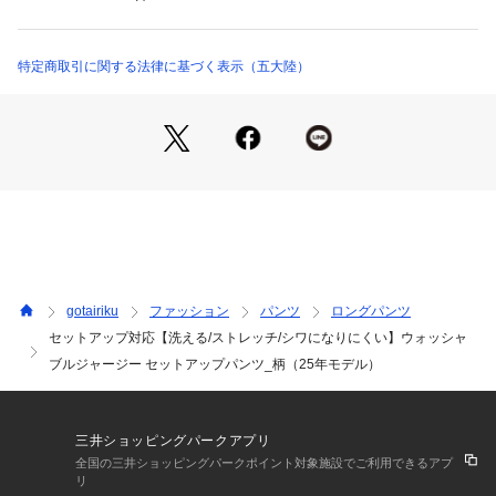
弱いウェットクリーニング可
【シルエット】レギュラーシルエットで程よいテーパードがシ
※詳しい洗濯方法については、商品の品質表示タグをご覧ください
ャープに見せてくれます。
商品番号：
1281000002516 
（モール）
特定商取引に関する法律に基づく表示（五大陸）
PPGOGA0204 （ショップ）
【コーディネート/関連アイテム】シャツ&タイ：通常のセット
アップとしてTシャツやポロシャツ、ニット：テレワーク等の
ビジネスカジュアルとして
【機能性】〇手洗いできます　〇シワになりにくい　〇縦横ス
トレッチ性
【素材特徴】ウールとポリエステルをモクロディ組織(両面編
み)で編みたてることで、しっかりとした風合いと形態を安定
させたジャージー素材になります。ウール素材を活かすため最
終整理工程で特殊な加工を施すことで、仕立て映えするハリ感
とツヤ感を与え布帛ライクな表情に仕上げております。タテヨ
gotairiku
ファッション
パンツ
ロングパンツ
コ伸縮するため、様々な動きに対応してくれる着心地の良い商
セットアップ対応【洗える/ストレッチ/シワになりにくい】ウォッシャ
品となっております。
ブルジャージー セットアップパンツ_柄（25年モデル）
【仕様特徴】本格的なドレス仕様で繊細な表情がありながら、
股ズレを防ぐ本シックやウエストアジャスター、ベルト位置を
固定するフロントピンループ、滑り止めゴム等機能性も抜群で
す。
三井ショッピングパークアプリ
【その他/生地メーカー説明】尾州（日本の毛織物の産地で名
全国の三井ショッピングパークポイント対象施設でご利用できるアプ
古屋近辺）で作った生地です。
リ