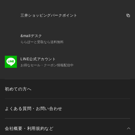
【同シリーズ】一覧はコチラ＞＞
＊ジャケット_無地（JKGOGA0203）
三井ショッピングパークポイント
＊パンツ＿無地（PPGOGA0203）
＊ジャケット_柄（JKGOGA0204）
＊パンツ＿柄（PPGOGA0204）
&mallデスク
ららぽーと受取なら送料無料
※画像はサンプルを使用しているため、実際にお届けする商品
と仕様やサイズが異なる場合がございます。※画像の商品はサ
LINE公式アカウント
ンプルです。実際の商品と色味、仕様、加工、サイズ、素材等
お得なセール・クーポン情報配信中
が若干異なる場合がございます。※照明の関係により、実際よ
りもやや明るく見える場合がございます。またパソコンなどの
環境により、若干製品と画像のカラーが異なる場合もございま
す。予めご了承くださいませ。
初めての方へ
よくある質問・お問い合わせ
会社概要・利用規約など