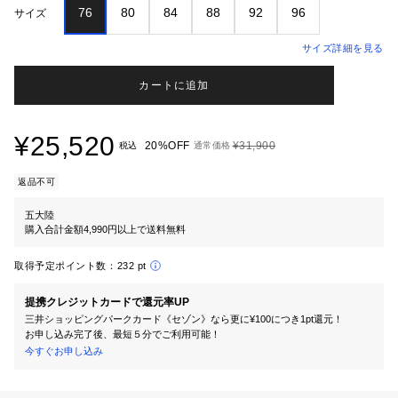
76
80
84
88
92
96
サイズ
サイズ詳細を見る
カートに追加
¥25,520
20%OFF
¥31,900
税込
通常価格
返品不可
五大陸
購入合計金額4,990円以上で送料無料
取得予定ポイント数：
232 pt
提携クレジットカードで還元率UP
三井ショッピングパークカード《セゾン》なら更に¥100につき1pt還元！
お申し込み完了後、最短５分でご利用可能！
今すぐお申し込み