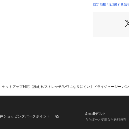
ジ素材特有のスト
特定商取引に関する法
商品番号：
12810000
PRGOGS0323 （
く、イージーケア
ャリ感のある風合
仕立て映えし、光
ジセットアップパ
材のため、春夏の
ります。
【着用期間】春夏
【機能性】〇スト
ウォッシャブル性
【シルエット】ジ
を絞り着丈を短く
くれます。スラッ
セットアップ対応【洗える/ストレッチ/シワになりにくい】ドライジャージー パンツ
テーパードがシャ
【コーディネート
ク、カジュアルま
【仕様】ジャケッ
いたミニマルな1
&mallデスク
井ショッピングパークポイント
な雰囲気を醸し出
ららぽーと受取なら送料無料
軽い仕様となって