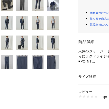
価格表示につ
取り寄せ商品
返品交換につ
商品詳細
人気のジャージー
らにラクドライジ
■POINT
1.スーツ寄りのき
　スーツ未満 セッ
んと感
サイズ詳細
性別：
メンズ
2.ストレッチ性が
カテゴリー：
ファッ
素材：ポリエステル:1
　出張や旅行にも
生産国：ベトナム
レビュー
3.洗える
洗濯：【本体のみ】4
0件
　春夏に必要な清
燥不可 日陰つり干し
グ可 弱いウェット
※詳しい洗濯方法に
【商品特徴】上品
い