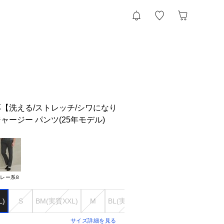
【洗える/ストレッチ/シワになり
ージー パンツ(25年モデル)
レー系8
L)
S
BM(実質XXL)
M
BL(実質XXXL)
L
サイズ詳細を見る