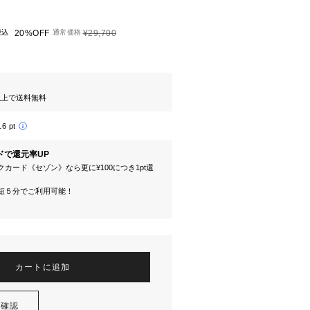
税込
20%OFF
通常価格
¥29,700
円以上で送料無料
16 pt
ドで還元率UP
カード《セゾン》なら更に¥100につき1pt還
短５分でご利用可能！
カートに追加
を確認