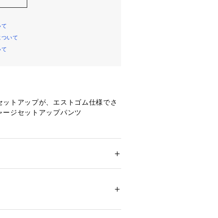
いて
について
いて
セットアップが、エストゴム仕様でさ
ャージセットアップパンツ
ちんと感
トアップ以上 の仕事で着られるきち
あり、シワになりにくい
ション
 ＞ 
パンツ
 ＞ 
ロングパンツ
00%
、サイテキ
0℃まで弱洗濯可 塩素系漂白不可 タンブル乾
潔感を保ちます
乾燥 アイロンは160℃まで ドライクリーニン
クリーニング可
ついては、商品の品質表示タグをご覧くださ
なメランジ感のある見た目に、ジャー