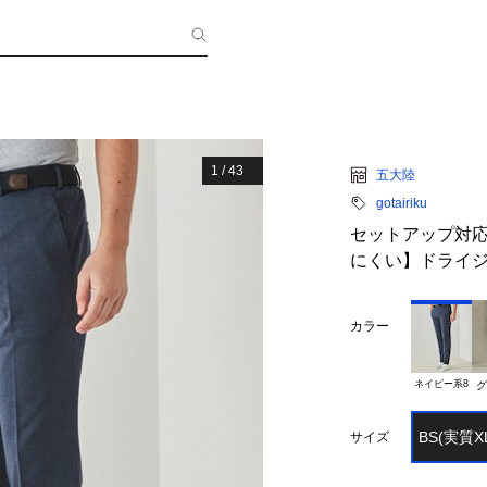
1
/
43
五大陸
gotairiku
セットアップ対応
にくい】ドライジャ
カラー
ネイビー系8
グ
BS(実質X
サイズ