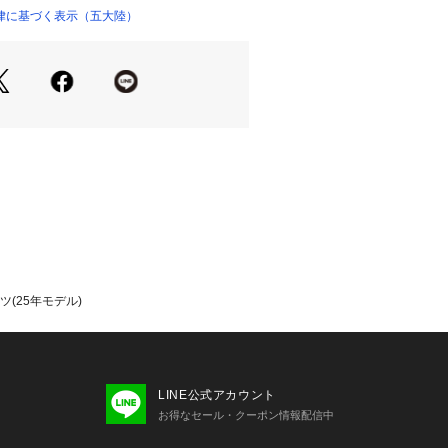
レッチ性、更にはキックバック性もよ
律に基づく表示（五大陸）
02364 
（モール）
ショップ）
性に優れた素材となっております。シ
いで適度なハリ感があるため、製品で
沢が高級感を演出したメランジジャー
ンツ。型崩れしにくく通気性のある素
出張や旅行にも適した商品となってお
レッチ性〇通気性〇イージーケア性〇
ャケット：スーツの上衣よりウエスト
しているのでスタイリッシュに見せて
クス：レギュラーシルエットで程よい
(25年モデル)
ープに見せてくれます。
/関連アイテム】ビジネス~テレワー
で幅広く対応します。
ト：内蔵物や裏地など余計なものを省
枚仕立てなので、ナチュラルでソフト
LINE公式アカウント
しながら、非常に着やすく動きやすく
お得なセール・クーポン情報配信中
おり、パターンと縫製で立体的で綺麗