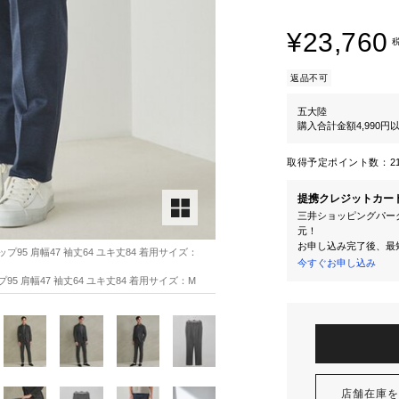
¥23,760
返品不可
五大陸
購入合計金額4,990
取得予定ポイント数：
2
提携クレジットカー
三井ショッピングパーク
元！
お申し込み完了後、最
プ95 肩幅47 袖丈64 ユキ丈84 着用サイズ：
今すぐお申し込み
95 肩幅47 袖丈64 ユキ丈84 着用サイズ：M
店舗在庫