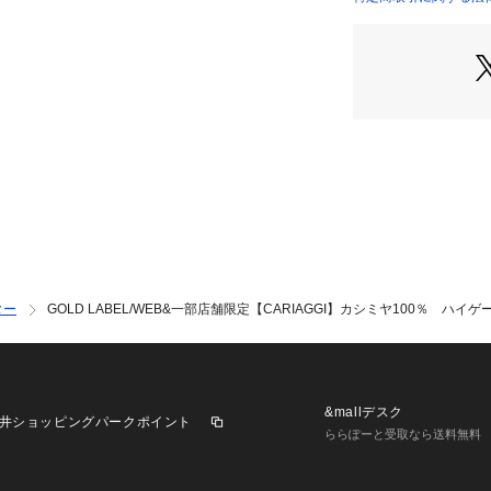
KRGOCW0501 （
秋冬
■シルエット
ジャケットのイン
レギュラーシルエ
スブランドならで
ン技法」を取り入
を実現しました。
■機能性
〇家庭洗濯可能（
ター
GOLD LABEL/WEB&一部店舗限定【CARIAGGI】カシミヤ100％ ハ
 ■素材特徴
CARIAGGIと
績のある原料を使
14ゲージの編地
活かし、柔らかく
&mallデスク
井ショッピングパークポイント
ます。高級感ある
ららぽーと受取なら送料無料
す。