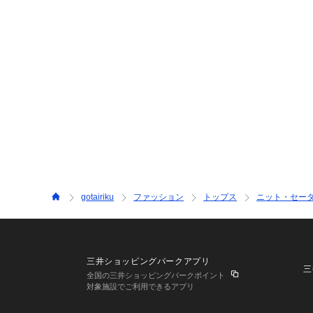
gotairiku
ファッション
トップス
ニット・セー
三井ショッピングパークアプリ
三
全国の三井ショッピングパークポイント
対象施設でご利用できるアプリ