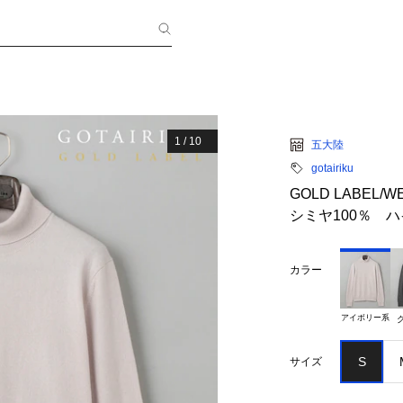
1
/
10
五大陸
gotairiku
GOLD LABEL
シミヤ100％ 
カラー
アイボリー系
S
サイズ