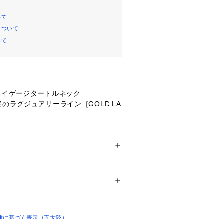
いて
について
いて
ハイゲージタートルネック
定のラグジュアリーライン［GOLD LA
カリアッジ）のカシミヤを使用した逸品で
ション
 ＞ 
トップス
 ＞ 
ニット・セーター
%
いカシミヤを使用したハイゲージタート
に柔らかな風合いと高級感ある艶がラグ
0℃まで手洗い可 塩素系漂白不可 タンブル乾
が特徴です。
燥 アイロンは160℃まで 弱いドライクリーニ
弱いウェットクリーニング可
ついては、商品の品質表示タグをご覧くださ
律に基づく表示（五大陸）
02336 
（モール）