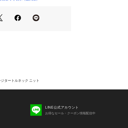
ショップ）
ナーとしても、脱いだ時も品の良い、
ット。伸縮性のあるニットに、ビジネ
はの「テーラードジャケットのパター
れ、抜群の着心地と美しいシルエット
手洗いモード）
イゲージタートルネック ニット
いう高級カシミヤメーカの中から、最も実
用。
はカシミヤのソフトな風合いを最大限に
包み込まれたような肌触りになってい
LINE公式アカウント
ピュアカシミヤを贅沢に使った逸品で
お得なセール・クーポン情報配信中