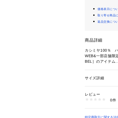
価格表示につ
取り寄せ商品
返品交換につ
商品詳細
カシミヤ100％　
WEB&一部店舗限
BEL］のアイテム
CARIAGGI（
す
サイズ詳細
性別：
メンズ
■商品詳細
カテゴリー：
ファッ
素材：カシミヤ:100
 非常に品質の高
生産国：中国
レビュー
ルネック。 抜群
洗濯：【本体のみ】4
0件
ジュアリーな表情
燥不可 日陰平干し乾
ング（石油系）可 
※詳しい洗濯方法に
い
 ■着用期間
特定商取引に関する法
商品番号：
12810000