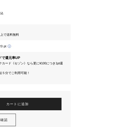
税込
円以上で送料無料
20 pt
ドで還元率UP
カード《セゾン》なら更に¥100につき1pt還
短５分でご利用可能！
カートに追加
を確認