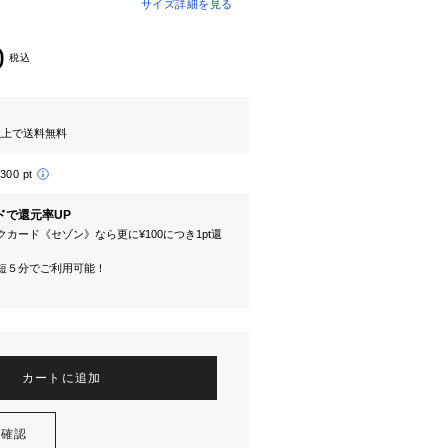
サイズ詳細を見る
0
税込
円以上で送料無料
,300 pt
ドで還元率UP
カード《セゾン》なら更に¥100につき1pt還
短５分でご利用可能！
カートに追加
を確認