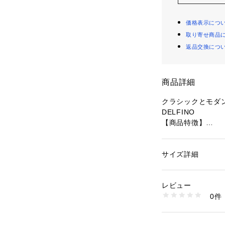
価格表示につ
取り寄せ商品
返品交換につ
商品詳細
クラシックとモダ
DELFINO
【商品特徴】
秋冬のジャケット
ードで秋口や春先
らしいグレーとネ
サイズ詳細
性別：
メンズ
色合わせですが一
カテゴリー：
ファッ
ト
です。
素材：[表地]毛:73%
レビュー
ヨン[袖裏]キュプラ
0件
【着用期間】夏以
生産国：中国
洗濯：【本体のみ】洗
【シルエット】程
ンは160℃まで 弱
り
リーニング不可