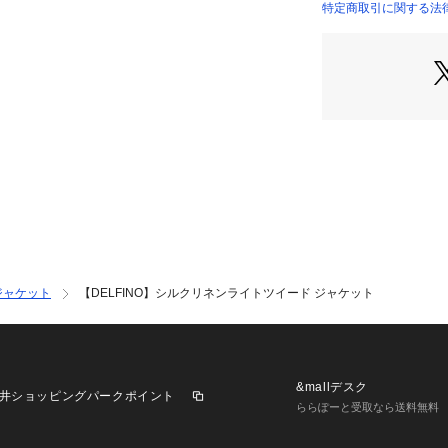
【コーディネート
特定商取引に関する法
※詳しい洗濯方法に
い
ケスラからニット
商品番号：
12810000
なコーディネート
BRGOCA0507 （
【素材特徴】BELV
ソニー)豊かな色
を連想させます。ウ
紡糸をタテヨコに
のある仕上がりに
が出来上がります
【仕様特徴】芯地
かい芯材を使った
りにはアイリッシュ
性を利用して立体
浦は滑りの良いキ
ジャケット
【DELFINO】シルクリネンライトツイード ジャケット
の角から作られる
います。
【その他/生地メ
ディ・デルフィノ
続き高品質な物作
&mallデスク
井ショッピングパークポイント
【DELFINOシリ
ららぽーと受取なら送料無料
・ナポリジオメトリ
505）