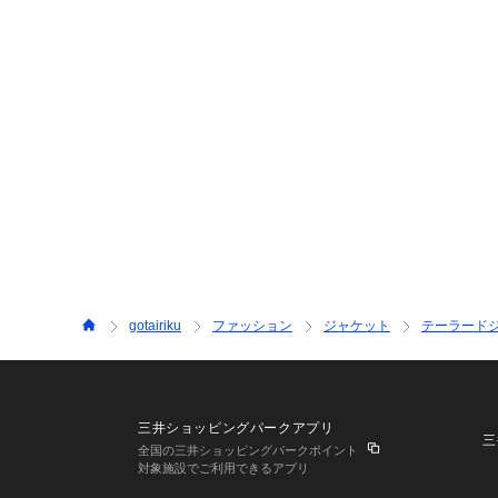
gotairiku
ファッション
ジャケット
テーラード
三井ショッピングパークアプリ
三
全国の三井ショッピングパークポイント
対象施設でご利用できるアプリ