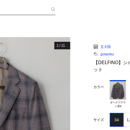
1
/
11
五大陸
gotairiku
【DELFINO】
ット
カラー
ダークブラウ

34
L
サイズ