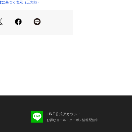
/関連アイテム】ネクタイ合わせのジャ
律に基づく表示（五大陸）
ついては、商品の品質表示タグをご覧くださ
合わせのオフィスカジュアルまで上品
02325 
（モール）
がおススメです。
ショップ）
EDERE-SAXONY(ベルベデーレサキ
使いは、その名の通り美しい山々の景色
ール/シルク/リネン のオリジナル混
2種組み合わせることで、より表面感
。洗練されたエレガントなガーメント
。
：表地の風合いを損ねないように柔ら
接着仕様衿芯：着心地を左右する衿周
リネン(英 W・クラーク)の形態安定
感を出しました。裏地：総裏地で、袖
ュプラを使用。本水牛釦：天然の水牛
繊細な模様の釦で一つひとつの柄が違
ーカー説明】イタリアの名門「タリア・
」、毛織物産地のビエラで100年以上
りを続けている。
LINE公式アカウント
ーズ】
お得なセール・クーポン情報配信中
ックツイード ブラウン（BRGOCA0