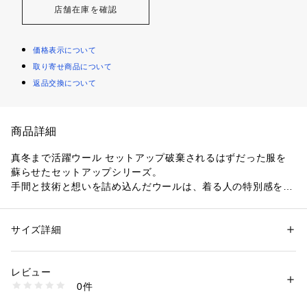
店舗在庫を確認
価格表示について
取り寄せ商品について
返品交換について
商品詳細
真冬まで活躍ウール セットアップ破棄されるはずだった服を
蘇らせたセットアップシリーズ。
手間と技術と想いを詰め込んだウールは、着る人の特別感を際
立たせるのに寄与するはず。
サイズ詳細
性別：
メンズ
【着用期間】秋冬
カテゴリー：
ファッション
 ＞ 
パンツ
 ＞ 
ロングパンツ
素材：[表地]毛:42%、綿:39%、ポリエステル:17%、その他:2%[裏地]キュ
【シルエット】レギュラーシルエットで程よいテーパードがシ
プラ
レビュー
ャープに見せてくれます。
生産国：中国
0件
洗濯：【本体のみ】洗濯不可 漂白不可 タンブル乾燥不可 アイロンは16
0℃まで 弱いドライクリーニング（石油系）可 ウェットクリーニング不可
【コーディネート/関連アイテム】シャツ&タイ：通常のセット