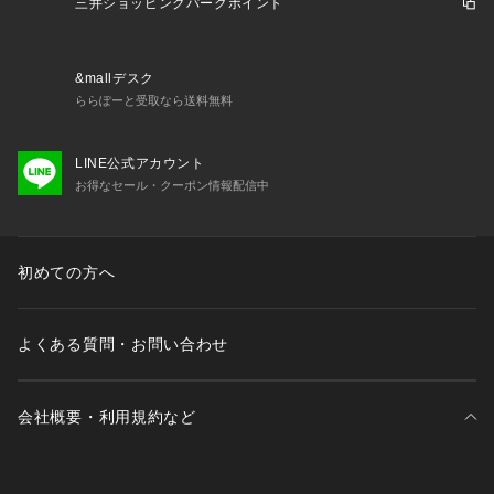
三井ショッピングパークポイント
＊パンツ（PRGOCW0021）
＊ベスト（VRGOCW0021）
&mallデスク
※画像はサンプルを使用しているため、実際にお届けする商品
ららぽーと受取なら送料無料
と仕様やサイズが異なる場合がございます。※画像の商品はサ
ンプルです。実際の商品と色味、仕様、加工、サイズ、素材等
LINE公式アカウント
が若干異なる場合がございます。※照明の関係により、実際よ
お得なセール・クーポン情報配信中
りもやや明るく見える場合がございます。またパソコンなどの
環境により、若干製品と画像のカラーが異なる場合もございま
す。予めご了承くださいませ。
初めての方へ
よくある質問・お問い合わせ
会社概要・利用規約など
三井不動産が展開する商業施設一覧