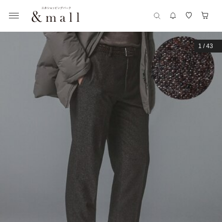
1
/
43