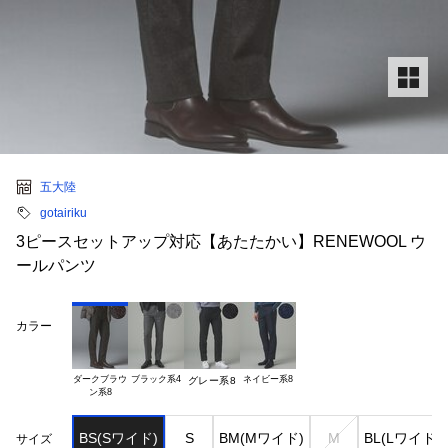
五大陸
gotairiku
3ピースセットアップ対応【あたたかい】RENEWOOL ウ
ールパンツ
カラー
ダークブラウ

ブラック系4
ネイビー系8
グレー系8
BS(Sワイド)
S
BM(Mワイド)
M
BL(Lワイド)
サイズ