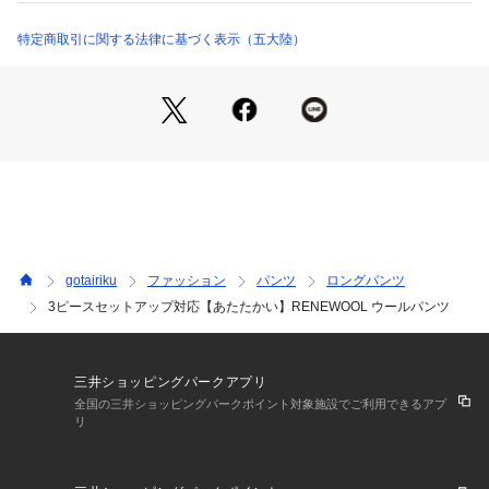
※詳しい洗濯方法については、商品の品質表示タグをご覧ください
アップとしてTシャツやポロシャツ、ニット：テレワーク等の
商品番号：
1281000002263 
（モール）
ビジネスカジュアルとして
特定商取引に関する法律に基づく表示（五大陸）
PRGOCW0021 （ショップ）
【機能性】ナチュラルストレッチ
【素材特徴】主にニット製品を回収した物を色別に選別⇒反毛
⇒紡績⇒織布⇒整理と全ての工程を日本国内(尾州)で行ってい
るリニュール。人の手作業で選別と反毛に入る前の附属等を取
る工程を経ているので通常の素材より手間と想いが詰まった商
品となっております。そんなリニュールにコットンをブレンド
し、杢糸や織り組織により奥行きと立体感のある表情が特徴と
なっております。
【仕様特徴】接着芯地イージーパンツ仕様。アジャスターゴム
で伸びますし、ベルトをすると通常のビジネス見えになりま
gotairiku
ファッション
パンツ
ロングパンツ
す。
3ピースセットアップ対応【あたたかい】RENEWOOL ウールパンツ
表地のストレッチ性を活かすため膝裏はキュプラ１００％ナチ
ュラルストレッチ素材を採用しているので快適な着心地を実現
します。
【生地メーカー説明】尾州（日本の毛織物の産地で名古屋近
三井ショッピングパークアプリ
辺）で作った生地です。
全国の三井ショッピングパークポイント対象施設でご利用できるアプ
リ
【同シリーズ】
＊ジャケット（JKGOCW0021）