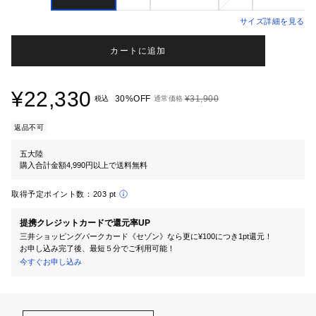
サイズ詳細を見る
カートに追加
¥22,330
30%OFF
¥31,900
税込
通常価格
返品不可
五大陸
購入合計金額4,990円以上で送料無料
取得予定ポイント数：
203 pt
提携クレジットカードで還元率UP
三井ショッピングパークカード《セゾン》なら更に¥100につき1pt還元！
お申し込み完了後、最短５分でご利用可能！
今すぐお申し込み