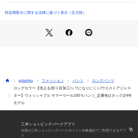
※詳しい洗濯方法については、商品の品質表示タグをご覧ください
〇洗濯で洗っても折り目の取れない特殊加工　
商品番号：
1281000002160 
（モール）
〇防シワ　
特定商取引に関する法律に基づく表示（五大陸）
PPGOCM0211 （ショップ）
〇ストレッチ　
〇ウエストにアジャスト機能付きの前カン（+1.5cm）　
〇ベルトがズレないベルトピンループ付き　
〇腰裏にシャツが出にくくなる滑り止めゴムつき
■素材特徴高品質なウール原料を使った国内産のパンツ地で非
常にシワになりにくいです。ストレッチも効いていて履きやす
くブランドが始まってから改良を重ね長く愛されています。セ
ンターの折り目はもちろん、ポケット口や脇縫い目、１タック
タイプはタックにまでパーマネント加工を施しているため、汗
や雨や洗濯でも折り目が取れません。最低15回の洗濯試験を行
gotairiku
ファッション
パンツ
ロングパンツ
っていますがピリ付きも出ません。
ロングセラー【洗える/折り目加工/シワになりにくい/ウエストアジャス
■仕様特徴 本格的なドレス仕様で繊細な表情がありながら、股
ター】ウォッシャブル サマーウール100％パンツ_定番色(1タック)24年
ズレを防ぐ本シックやウエストアジャスター、滑り止めゴム等
機能性も抜群です。センターの折り目はもちろん、ポケット口
モデル
や脇縫い目、1タックタイプはタックにまでパーマネント加工
を施しております。
三井ショッピングパークアプリ
■シルエットレギュラーシルエットで、程よいテーパードがシ
全国の三井ショッピングパークポイント対象施設でご利用できるアプ
ャープに見せてくれます。
リ