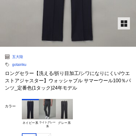
五大陸
gotairiku
ロングセラー【洗える/折り目加工/シワになりにくい/ウエ
ストアジャスター】ウォッシャブル サマーウール100％パ
ンツ_定番色(1タック)24年モデル
カラー
ライトグレー

ネイビー系
グレー系