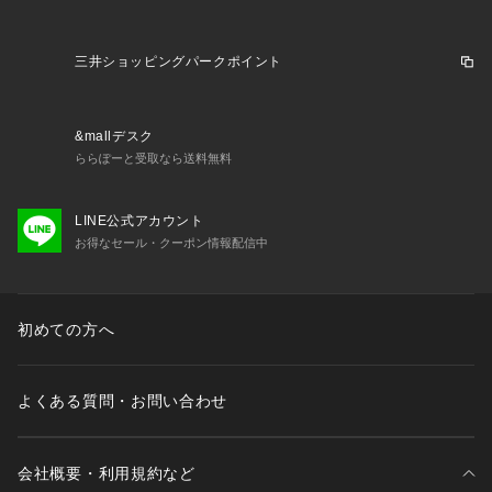
■コーディネート/関連アイテムウールトラウザースの定番とし
てドレス~カジュアルまで幅広く対応します。・ジャケットや
シャツタイと合わせてビジネススタイルに。・セットアップな
三井ショッピングパークポイント
どに合わせればオフィスカジュアルスタイルに。・ニットポロ
などに合わせれば上品なカジュアルスタイルに。・カットソー
やポロシャツに合わせて夏のクールビズやテレビ会議などの場
&mallデスク
面にも最適です。
ららぽーと受取なら送料無料
■その他/生地メーカー説明尾州（日本の毛織物の産地で名古屋
近辺）で作った生地です。
LINE公式アカウント
■着用期間春夏
お得なセール・クーポン情報配信中
【ウールセットアップシリーズ】
＊ウールジャケット（JKGOCM0201）
＊ウールトラウザーズ_１タック_BASIC COLOR（PPGOSS0
初めての方へ
211）(PPGOCM0211)＊ウールトラウザーズ_１タック_SEAS
ON COLOR（PPGOSS0212）
＊ウールトラウザーズ_ノータック_BASIC COLOR（PPGOS
よくある質問・お問い合わせ
S0201）
＊ウールトラウザーズ_ノータック_SEASON COLOR（PPGO
SS0202）
会社概要・利用規約など