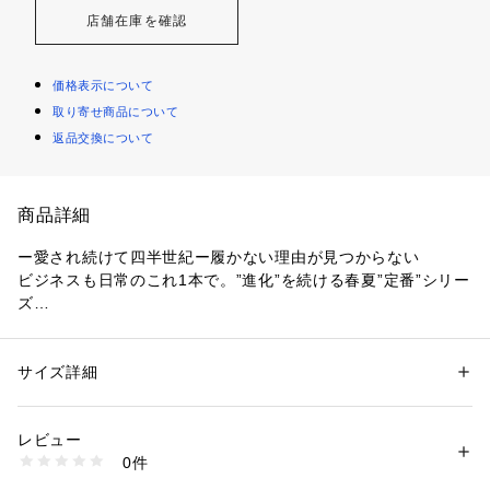
店舗在庫を確認
価格表示について
取り寄せ商品について
返品交換について
商品詳細
ー愛され続けて四半世紀ー履かない理由が見つからない
ビジネスも日常のこれ1本で。”進化”を続ける春夏”定番”シリー
ズ
25年以上、全国のビジネスリーダー達に選ばれ続けている、ブ
ランドを代表するセットアップシリーズです。ウール100％で
も涼しく、ご自宅洗いが可能、且つシワになりづらい高機能性
サイズ詳細
性別：
メンズ
が特徴。同生地のジャケット（JRGOCM0201）とのセットア
カテゴリー：
ファッション
 ＞ 
パンツ
 ＞ 
ロングパンツ
素材：[表地]毛:100%[裏地]ポリエステル
ップは勿論、単品着用時もあわせるトップスを選ばない汎用性
生産国：中国
レビュー
の高さが、幅広く多くの方に選ばれ続ける理由です。
洗濯：【本体のみ】30℃まで弱洗濯可 漂白不可 タンブル乾燥不可 日陰つ
0件
り干し乾燥 アイロンは160℃まで 弱いドライクリーニング可 弱いウェッ
トクリーニング可
■機能性〇洗濯機で洗えます　