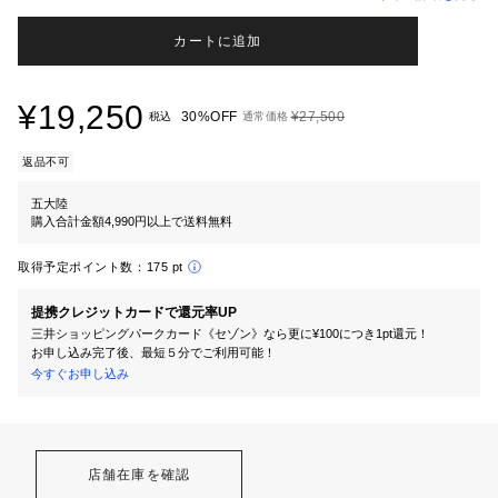
カートに追加
¥19,250
30%OFF
¥27,500
税込
通常価格
返品不可
五大陸
購入合計金額4,990円以上で送料無料
取得予定ポイント数：
175 pt
提携クレジットカードで還元率UP
三井ショッピングパークカード《セゾン》なら更に¥100につき1pt還元！
お申し込み完了後、最短５分でご利用可能！
今すぐお申し込み
店舗在庫を確認