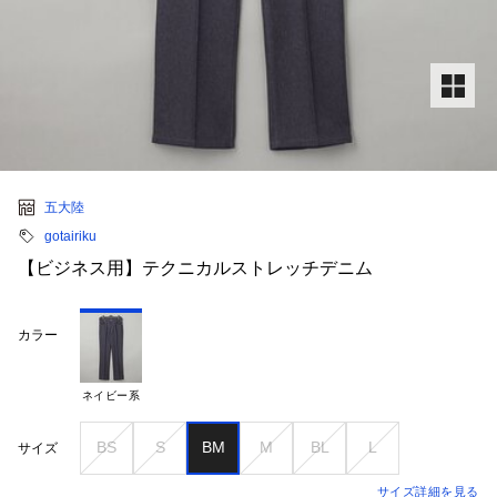
五大陸
gotairiku
【ビジネス用】テクニカルストレッチデニム
カラー
ネイビー系
BS
S
BM
M
BL
L
サイズ
サイズ詳細を見る