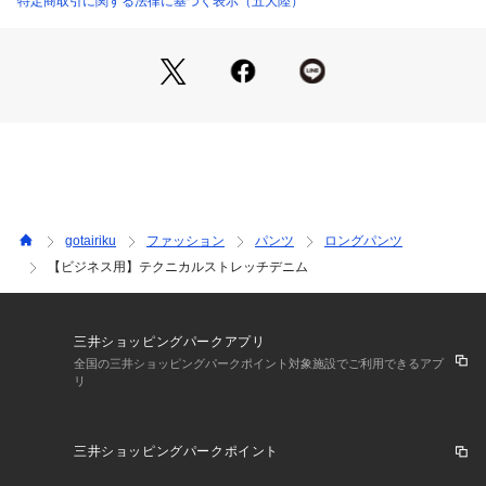
特定商取引に関する法律に基づく表示（五大陸）
やや細めで、ドレスパンツをベースにした立体的なシルエット
で足を長く見せてくれます。
【仕様特徴】
革パッチ・ドーナツリベット・裏リベットなど、5Pデニムのデ
ィテールは残しながら目立たないカラーリングで大人っぽい見
た目です。
【コーディネート/関連アイテム】
冬はタートルニットやジャケットでオフィスカジュアルスタイ
gotairiku
ファッション
パンツ
ロングパンツ
ルを。夏にはビズポロなどでクールビズにも対応できます。
【ビジネス用】テクニカルストレッチデニム
【仕様特徴】
デニムの5ポケット仕様。裏地なし
三井ショッピングパークアプリ
全国の三井ショッピングパークポイント対象施設でご利用できるアプ
リ
三井ショッピングパークポイント