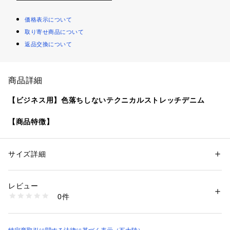
価格表示について
取り寄せ商品について
返品交換について
商品詳細
【ビジネス用】色落ちしないテクニカルストレッチデニム
【商品特徴】
仕事用として開発したデニムパンツです。素材にはデニムに見
えるポリエステル素材。色落ちしないのでキレイ目の状態でず
っと穿けます。耐久撥水加工で雨の日にも穿けます。ストレッ
サイズ詳細
性別：
メンズ
チ性が抜群でドレスパンツをベースにしたパターンはキレイな
カテゴリー：
ファッション
 ＞ 
パンツ
 ＞ 
ロングパンツ
素材：ポリエステル:100%
シルエットで脚長効果があります。
生産国：中国
レビュー
洗濯：【本体のみ】40℃まで弱洗濯可 漂白不可 タンブル乾燥不可 日陰つ
0件
【着用期間】
り干し乾燥 アイロンは150℃まで ドライクリーニング（石油系）可
※詳しい洗濯方法については、商品の品質表示タグをご覧ください
1年中
商品番号：
1281000002029 
（モール）
PPGOSW0205 （ショップ）
【シルエット】