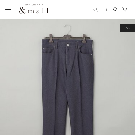
1
/
8