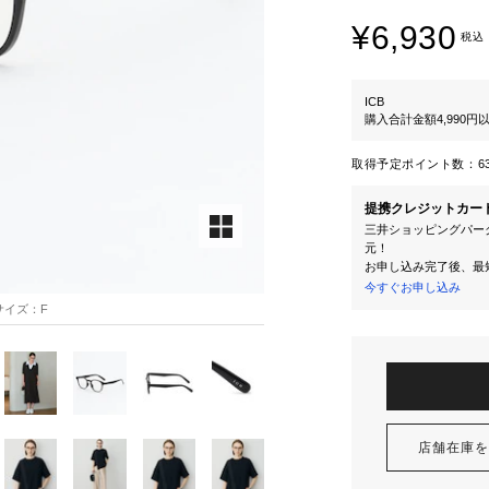
¥6,930
税込
ICB
購入合計金額4,990
取得予定ポイント数：
6
提携クレジットカー
三井ショッピングパーク
元！
お申し込み完了後、最
今すぐお申し込み
用サイズ：F
店舗在庫