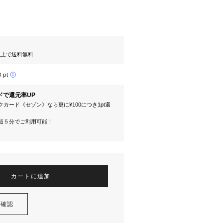
円以上で送料無料
3 pt
ドで還元率UP
カード《セゾン》なら更に¥100につき1pt還
短５分でご利用可能！
カートに追加
を確認