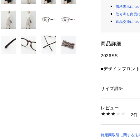
価格表示につ
取り寄せ商品
返品交換につ
商品詳細
2026SS
■デザインフロン
角形に近いボスト
は、優しく柔らか
紫外線量に応じて
サイズ詳細
性別：
レディース
す。コーディネー
カテゴリー：
ファッ
グラス
のこなれた印象に
素材：[材料の種類]
レビュー
はブラウンの起毛
ル]プラスチック
2件
生産国：中国
商品番号：
12809000
ZZ3MLM0501 （
※商品の取り扱い
れている「取り扱
特定商取引に関する法律