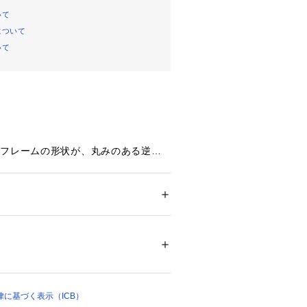
いて
について
いて
トフレームの形状が、丸みのある逆三
ン型のサングラスです。ボストン型
な印象になるのが特徴です。レンズは
色が変化する調光仕様となっていま
トに取り入れるだけで、ワンランク上
ション
 ＞ 
ファッション雑貨
 ＞ 
メガネ・サン
仕上がるアイテムです。付属のケース
プラスチック[レンズわく]プラスチック[テンプ
ゼブラ柄です。
04041 
（モール）
ショップ）
方法につきましては、タグ等に記載さ
い上の注意」をご確認ください。※採
に基づく表示（ICB）