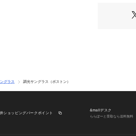
寸情報はサンプル
が異なる場合がご
用しているため、
などの仕様に変更
ください。
ングラス
調光サングラス（ボストン）
&mallデスク
井ショッピングパークポイント
ららぽーと受取なら送料無料