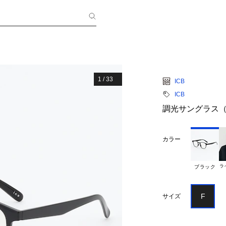
1
/
33
ICB
ICB
調光サングラス
カラー
ラ
ブラック
F
サイズ