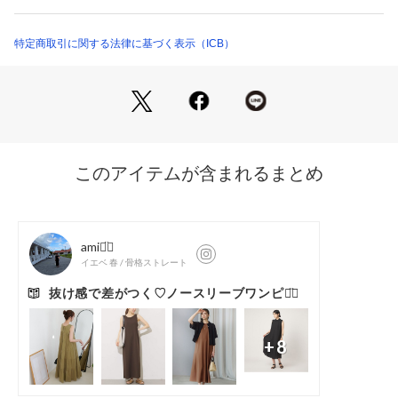
らったタックがふんわりとした立体感を生み出し、女性らしい
※詳しい洗濯方法については、商品の品質表示タグをご覧ください
シルエットを演出します。ウエスト部分をタックイン風にすっ
商品番号：
1280900004035 
（モール）
きり見せるデザインで、着るだけでスタイルアップ効果が期待
特定商取引に関する法律に基づく表示（ICB）
OPCYLM0512 （ショップ）
できます。後ろトップス部分の裾はふらしたデザインですが、
お好みでタックインしていただくことも可能です。一枚で着映
えする華やかさがありながら、ジャケットやカーディガンを羽
織ればオフィスやきれいめなシーンにも幅広く対応します。軽
やかな着心地で、春から夏のお出かけにぴったりな一枚です。
■素材シルクのような表面感のあるデシンをベースに、ICBオリ
ジナルのプリントを施しました。ICBが立ち上がった5都市(NE
W YORK・TOKYO・LONDON・MILANO・PARIS)を様々な
字体で描いています。生地に若干の凹凸があるため肌離れが良
く、さらりとした快適な着心地を実現しました。
■機能性1）接触冷感ひんやりとした爽やかタッチの素材だか
ら、暑いシーズンでも快適な着心地。2）速乾お洗濯後も乾き
やすいのも嬉しいポイント。3）Washableご自宅でお洗濯がで
きるのでお手入れも楽々。
※商品の取り扱い方法につきましては、タグ等に記載されてい