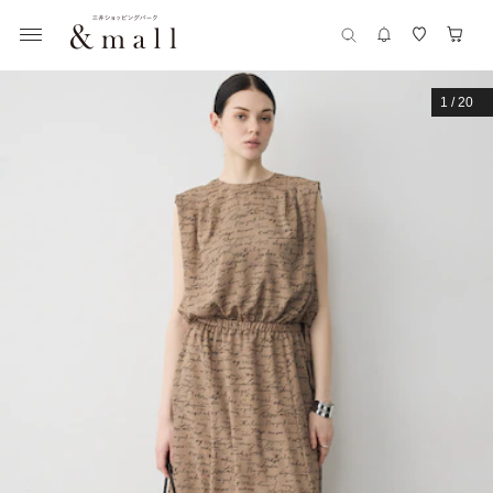
1
/
20