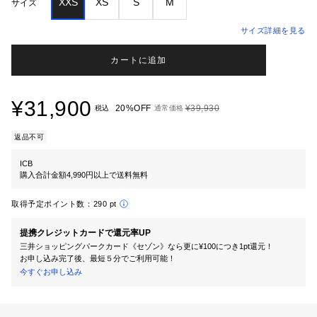
XXS
XS
S
M
サイズ
サイズ詳細を見る
カートに追加
¥31,900
20%OFF
¥39,930
税込
通常価格
返品不可
ICB
購入合計金額4,990円以上で送料無料
取得予定ポイント数：
290 pt
提携クレジットカードで還元率UP
三井ショッピングパークカード《セゾン》なら更に¥100につき1pt還元！
お申し込み完了後、最短５分でご利用可能！
今すぐお申し込み