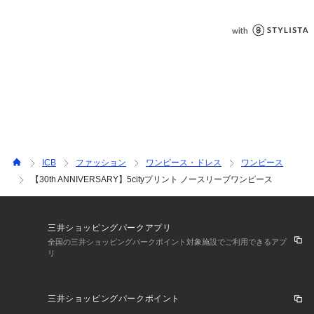
る「取り扱い上の注意」「洗濯表示」をご確認ください。※採
寸情報はサンプル商品のデータです。実際の商品と仕様が異な
る場合がございます。※商品画像はサンプルを使用しているた
め、実際にお届けする商品と色味やサイズなどの仕様に変更が
ある場合がございます。予めご了承ください。
ICB
ファッション
ワンピース・ドレス
ワンピース
【30th ANNIVERSARY】5cityプリント ノースリーブワンピース
三井ショッピングパークアプリ
全国の三井ショッピングパークポイント対象施設でご利用できるアプ
リ
三井ショッピングパークポイント