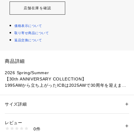
店舗在庫を確認
価格表示について
取り寄せ商品について
返品交換について
商品詳細
2026 Spring/Summer
【30th ANNIVERSARY COLLECTION】
1995AWから立ち上がったICBは2025AWで30周年を迎えまし
た。
30周年のテーマは《the Album》
アルバムをめくるようにICBの歴史を振り返ることのできる特
サイズ詳細
性別：
レディース
別なアイテムをお届けします。
カテゴリー：
ファッション
 ＞ 
ワンピース・ドレス
 ＞ 
ワンピース
素材：[表地]ポリエステル:100%[裏地]ポリエステル:100%
生産国：ベトナム
レビュー
■デザインICBオリジナルプリントの華やかな総柄が目を惹く、
洗濯：【本体のみ】40℃まで手洗い可 塩素系漂白不可 タンブル乾燥不可 
0件
ノースリーブのタックインデザインワンピースです。肩にあし
日陰つり干し乾燥 アイロンは160℃まで 弱いドライクリーニング（石油
系）可 弱いウェットクリーニング可