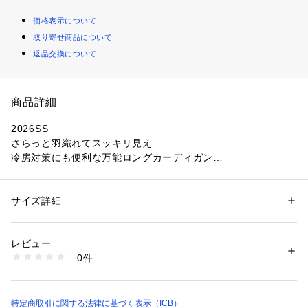
価格表示について
取り寄せ商品について
返品交換について
商品詳細
2026SS
さらっと羽織れてスッキリ見え
冷房対策にも便利な万能ロングカーディガン
■デザインボタンレスでミニマムなデザインがどんなアイテム
とも好相性で、オンオフ問わずさらっとイージーに羽織ってい
サイズ詳細
性別：
レディース
ただける着流しロングカーディガンです。柔らかな肌触りの中
カテゴリー：
ファッション
 ＞ 
トップス
 ＞ 
カーディガン
素材：レーヨン:80%、ナイロン:20%
に適度なハリコシを持たせたコンパクトな編地が、ボディライ
生産国：中国
レビュー
ンをスッキリと綺麗に見せてくれます。オフィスでの冷房対策
洗濯：【本体のみ】40℃まで手洗い可 塩素系漂白不可 タンブル乾燥不可 
0件
としてはもちろん、普段使いからお出かけまで、幅広いシーン
日陰平干し乾燥 アイロンは160℃まで 弱いドライクリーニング（石油系）
可 弱いウェットクリーニング可
で活躍すること間違いなしのシーズンレスで着ていただける万
※詳しい洗濯方法については、商品の品質表示タグをご覧ください
能カーディガンです。
商品番号：
1280900003967 
（モール）
特定商取引に関する法律に基づく表示（ICB）
KRCYLM0401 （ショップ）