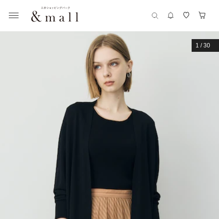
1
/
30