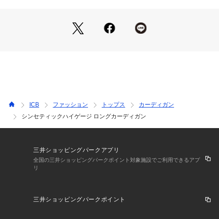
■素材ブライトレーヨンとマットな表情のナイロンをブレンド
した細番手の糸を使用しています。柔らかな肌触りの中に適度
なハリコシ感もあり、ハイゲージに編むことでツヤ感が生ま
れ、上品見えを叶えてくれる素材です。暑さを感じる時期でも
涼しく快適に着ていただけるひんやりとした触感（接触冷感）
機能や、UVケア機能も備え、春先から盛夏まで着用していだ
だける素材感になっています。
■機能性1）接触冷感ひんやり爽やかタッチの素材で、暑いシー
ズンでも快適な着心地。2）UVケア3）Washableご自宅でお洗
ICB
ファッション
トップス
カーディガン
濯ができるのでお手入れも楽々。
シンセティックハイゲージ ロングカーディガン
※商品の取り扱い方法につきましては、タグ等に記載されてい
る「取り扱い上の注意」「洗濯表示」をご確認ください。※採
三井ショッピングパークアプリ
寸情報はサンプル商品のデータです。実際の商品と仕様が異な
全国の三井ショッピングパークポイント対象施設でご利用できるアプ
リ
る場合がございます。※商品画像はサンプルを使用しているた
め、実際にお届けする商品と色味やサイズなどの仕様に変更が
ある場合がございます。予めご了承ください。
三井ショッピングパークポイント