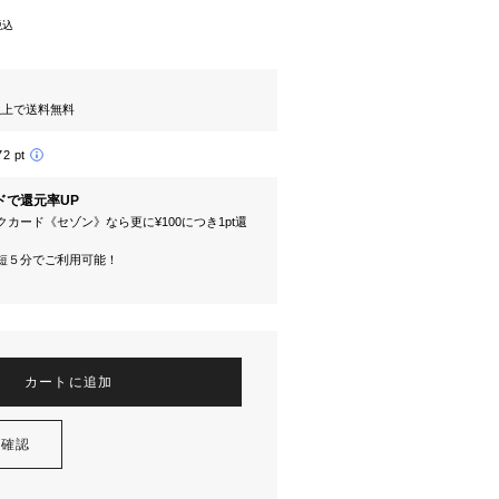
税込
円以上で送料無料
72 pt
ドで還元率UP
カード《セゾン》なら更に¥100につき1pt還
短５分でご利用可能！
カートに追加
を確認