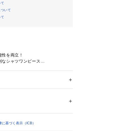
いて
について
いて
能性を両立！
利なシャツワンピース
カラーのベーシックなシャツワンピー
ッティングやディテールにこだわった
トとバックで肩のラインが異なるスプ
ション
 ＞ 
ワンピース・ドレス
 ＞ 
ワンピース
00%
様で、動きやすさとすっきりとした美
両立しています。また胸ポケットなど
0℃まで手洗い可 塩素系漂白不可 タンブル乾
ン面を効かせ、素材のコントラストで
乾燥 アイロンは160℃まで 弱いドライクリー
 弱いウェットクリーニング可
を演出しました。角カンベルト付き
ついては、商品の品質表示タグをご覧くださ
クすれば違った印象で着用いただけま
ろん、ボタンを開けて羽織りとしても
に基づく表示（ICB）
03962 
（モール）
ショップ）
い着こなしを楽しめるアイテムです。