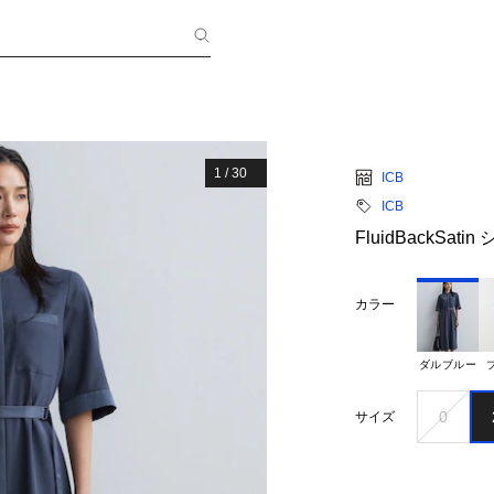
1
/
30
ICB
ICB
FluidBackSat
カラー
ダルブルー
0
サイズ