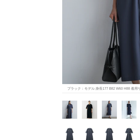
ブラック：モデル:身長177 B82 W60 H88 着