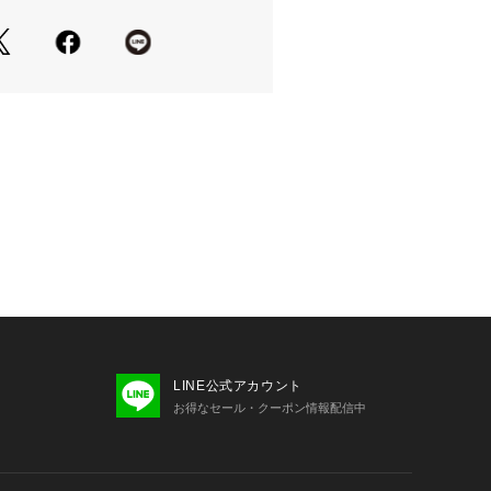
したリサイクルポリエステルを使用し
ラインを拾わない程よい肉感で、適度
を併せ持ったバックサテン素材です。
になっているため、なめらかな肌触り
な着心地が特徴です。
冷感ひんやりとした爽やかタッチの素材
ズンでも快適な着心地。2）UVケア嬉
き。3）速乾お洗濯後も乾きやすいの
。4）着用中しわになりにくい素材5）
自宅でお洗濯ができるのでお手入れも
方法につきましては、タグ等に記載さ
い上の注意」「洗濯表示」をご確認く
LINE公式アカウント
報はサンプル商品のデータです。実際
お得なセール・クーポン情報配信中
なる場合がございます。※商品画像は
ているため、実際にお届けする商品と
の仕様に変更がある場合がございま