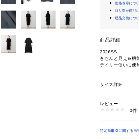
価格表示につ
取り寄せ商品
返品交換につ
商品詳細
2026SS
きちんと見え＆機
デイリー使いに便
■デザインバンド
スをベースに、カ
サイズ詳細
性別：
レディース
一着です。フロン
カテゴリー：
ファッ
素材：ポリエステル:1
リットラグラン仕
生産国：ベトナム
レビュー
しいシルエットを
洗濯：【本体のみ】4
0件
にポイントでサテ
燥不可 日陰つり干し
ニング（石油系）可
奥行きのある表情
※詳しい洗濯方法に
で、ウエストマー
い
す。一枚でももち
特定商取引に関する法律
商品番号：
12809000
OPCYLM0402 （
着用可能で、幅広