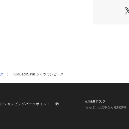
■素材環境に配慮
ています。身体の
な落ち感とハリ感
バックサテン組織
でストレスフリー
■機能性1）接触
だから、暑いシー
しい紫外線ケア付
も嬉しいポイント
Washableご
ス
FluidBackSatin シャツワンピース
楽々。
※商品の取り扱い
れている「取り扱
&mallデスク
井ショッピングパークポイント
ださい。※採寸情
ららぽーと受取なら送料無料
の商品と仕様が異
サンプルを使用し
色味やサイズなど