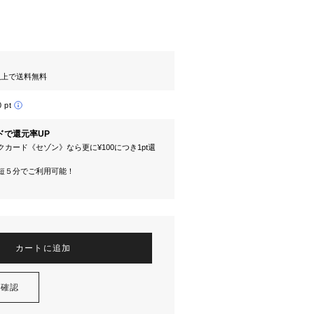
円以上で送料無料
0 pt
ドで還元率UP
カード《セゾン》なら更に¥100につき1pt還
短５分でご利用可能！
カートに追加
を確認