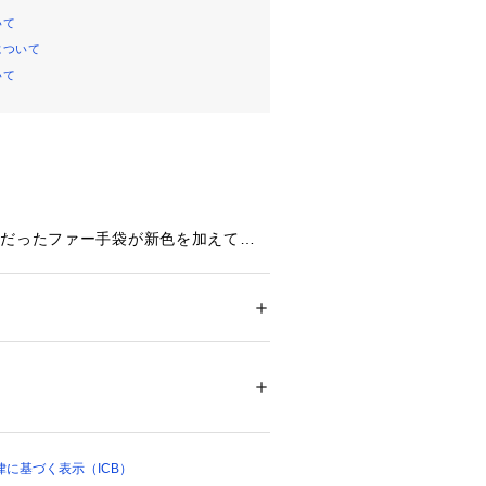
いて
について
いて
評だったファー手袋が新色を加えて登
シックなカラーに加え、トレンドのキ
、ネイビーも取り入れた4色展開で
なるような上品で柔らかなフェイクフ
ます。ニット部分もこだわり肌触りの
ション
 ＞ 
ファッション雑貨
 ＞ 
手袋
クリル:70%、毛:30%[ファー素材]ポリエス
おり、つけ心地の良い仕様となってお
仕様のため、付けたままスマートフォ
ことが可能です。
濯不可 漂白不可 タンブル乾燥不可 アイロ
クリーニング（石油系）可 ウェットクリーニン
ついては、商品の品質表示タグをご覧くださ
方法につきましては、タグ等に記載さ
に基づく表示（ICB）
03796 
（モール）