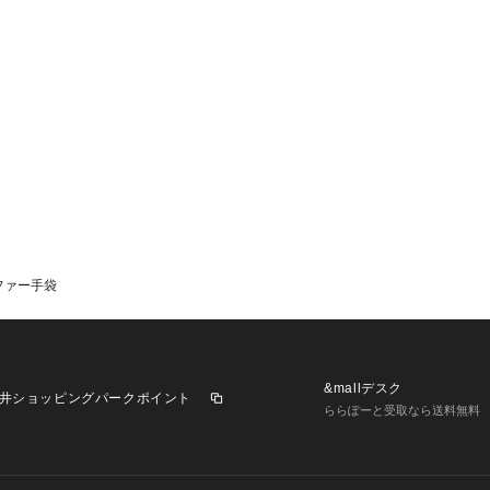
ファー手袋
&mallデスク
井ショッピングパークポイント
ららぽーと受取なら送料無料