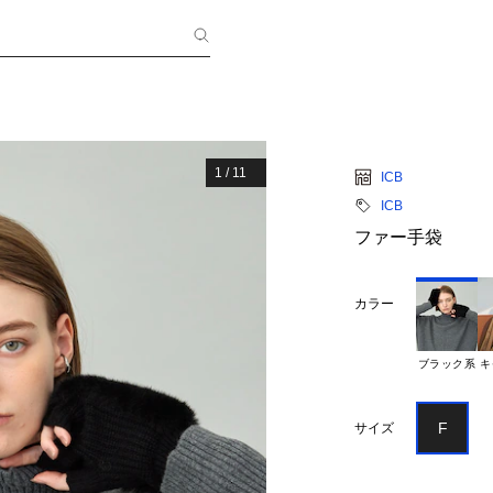
1
/
11
ICB
ICB
ファー手袋
カラー
ブラック系
キ
F
サイズ