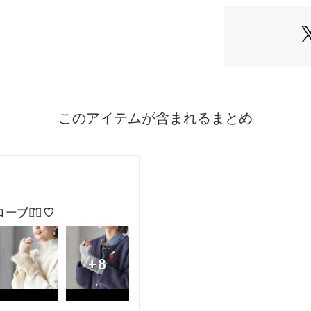
れている「取り扱
ZZ3MGW0501 （
ださい。※採寸情
の商品と仕様が異
サンプルを使用し
色味やサイズなど
す。予めご了承く