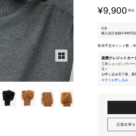
¥9,900
税込
ICB
購入合計金額4,990
取得予定ポイント数：
9
提携クレジットカー
三井ショッピングパーク
元！
お申し込み完了後、最
今すぐお申し込み
店舗在庫