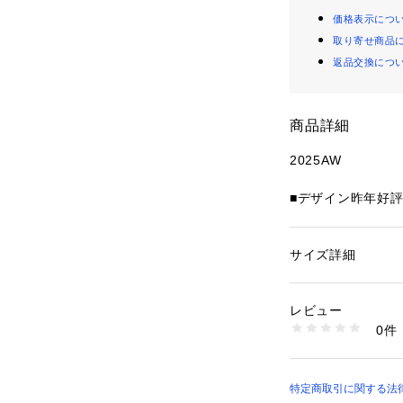
価格表示につ
取り寄せ商品
返品交換につ
商品詳細
2025AW
■デザイン昨年好
場。今季は、ベー
ャメルやブラウン
す。つい触れたく
サイズ詳細
性別：
レディース
ァーを使用してい
カテゴリー：
ファッ
素材：[ニット部分]ア
良い糸を使用して
テル:100%
レビュー
ります。指が出る
生産国：中国
0件
ンなどを操作する
洗濯：【本体のみ】洗
ン不可 弱いドライ
グ不可
※詳しい洗濯方法に
※商品の取り扱い
特定商取引に関する法律
い
商品番号：
12809000