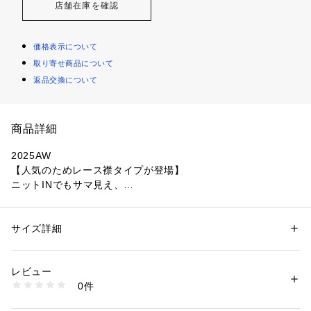
店舗在庫を確認
価格表示について
取り寄せ商品について
返品交換について
商品詳細
2025AW
【人気のためレース襟タイプが登場】
ニットINでもサマ見え、
マニッシュなスタイリングが叶う
ボウタイ付きシャツカラートップス
サイズ詳細
性別：
レディース
■デザインシャープな衿と長めのカフスデザインがポイントの
カテゴリー：
ファッション
 ＞ 
トップス
 ＞ 
Tシャツ・カットソー
素材：ブルーグレー、ブラック、オフホワイト：[本体]ポリエステル:9
ジャージートップスです。取り外し可能な細ボウタイつきで気
7%、ポリウレタン:3%[別布]ポリエステル:100%
レビュー
分に合わせたスタイリングが楽しめます。シワも気にせずお手
ブラック×レース襟［WEB限定］、オフホワイト×レース襟［WEB限
0件
入れも簡単なので、寒い時期はニットINで日常使いにも最適で
定］：[本体]ポリエステル:97%、ポリウレタン:3%[別布]ポリエステル:10
0%[レース部分]ポリエステル:100%
す。ジャケットや羽織のインナーとして、お仕事はもちろん、
生産国：中国