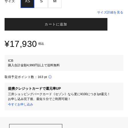
XS
S
M
サイズ
サイズ詳細を見る
カートに追加
¥17,930
税込
ICB
購入合計金額4,990円以上で送料無料
取得予定ポイント数：
163 pt
提携クレジットカードで還元率UP
三井ショッピングパークカード《セゾン》なら更に¥100につき1pt還元！
お申し込み完了後、最短５分でご利用可能！
今すぐお申し込み