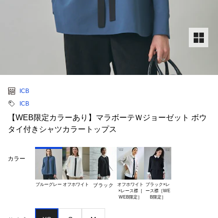
ICB
ICB
【WEB限定カラーあり】マラボーテＷジョーゼット ボウ
タイ付きシャツカラートップス
カラー
ブルーグレー
オフホワイト
オフホワイト

ブラック×レ

ブラック
×レース襟［

ース襟［WE
