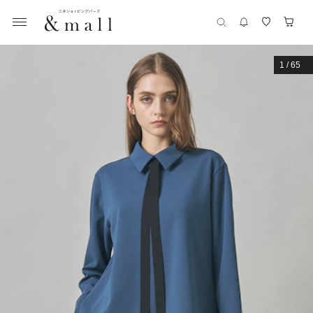
1
/
65