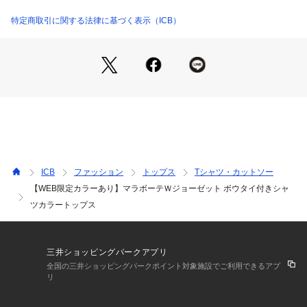
セレモニーシーンなどの緊張感のある場面にもおすすめです。
洗濯：【本体のみ】40℃まで弱洗濯可 塩素系漂白不可 タンブル乾燥不可 
カラー展開はオフホワイト（002）ブラック（005）ブルーグ
特定商取引に関する法律に基づく表示（ICB）
日陰つり干し乾燥 アイロンは160℃まで ドライクリーニング（石油系）可 
弱いウェットクリーニング可
レー（074）と、WEB限定のレース襟タイプのオフホワイト
※詳しい洗濯方法については、商品の品質表示タグをご覧ください
（102）ブラック（105）の4色展開です。※レース襟タイプの
商品番号：
1280900003709 
（モール）
カフス内側部分もレース仕様となっております。そのままでも
KKCYGW0407 （ショップ）
折り返しても着用可能です。
■素材淡色でも透けにくいジョーゼットジャージー素材です。
ポリウレタンを交編し、圧倒的なキックバックと動きやすさが
特徴で、型崩れしにくい秋冬用の中肉素材に仕上げています。
ICB
ファッション
トップス
Tシャツ・カットソー
※商品の取り扱い方法につきましては、タグ等に記載されてい
【WEB限定カラーあり】マラボーテＷジョーゼット ボウタイ付きシャ
る「取り扱い上の注意」「洗濯表示」をご確認ください。※採
ツカラートップス
寸情報はサンプル商品のデータです。実際の商品と仕様が異な
る場合がございます。※商品画像はサンプルを使用しているた
め、実際にお届けする商品と色味やサイズなどの仕様に変更が
ある場合がございます。予めご了承ください
三井ショッピングパークアプリ
全国の三井ショッピングパークポイント対象施設でご利用できるアプ
リ