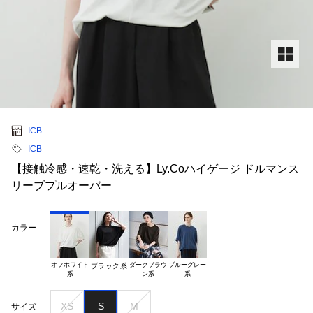
ICB
ICB
【接触冷感・速乾・洗える】Ly.Coハイゲージ ドルマンス
リーブプルオーバー
カラー
オフホワイト

ダークブラウ

ブルーグレー

ブラック系
XS
S
M
サイズ