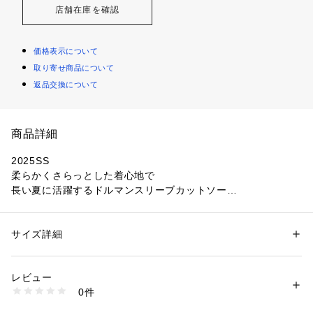
店舗在庫を確認
価格表示について
取り寄せ商品について
返品交換について
商品詳細
2025SS
柔らかくさらっとした着心地で
長い夏に活躍するドルマンスリーブカットソー
■デザイン程よく身体から離れるボリューム感が特徴のドルマ
ンスリーブカットソーです。後ろ裾にゴムが入り、ブラウジン
サイズ詳細
性別：
レディース
グしたシルエットの見え感がスタイリングの鮮度を高めます。
カテゴリー：
ファッション
 ＞ 
トップス
 ＞ 
Tシャツ・カットソー
素材：再生繊維（リヨセル）:72%、綿:28%
スカートでもパンツでもバランスよく決まるアイテムです。
生産国：日本
レビュー
洗濯：【本体のみ】40℃まで弱洗濯可 塩素系漂白不可 タンブル乾燥不可 
0件
■素材薄手で柔らかく、程よいハリとコシ、上品な光沢感が魅
日陰つり干し乾燥 アイロンは160℃まで ドライクリーニング（石油系）可 
弱いウェットクリーニング可
力のジャージー素材です。ご自宅でお洗濯できるのも嬉しいポ