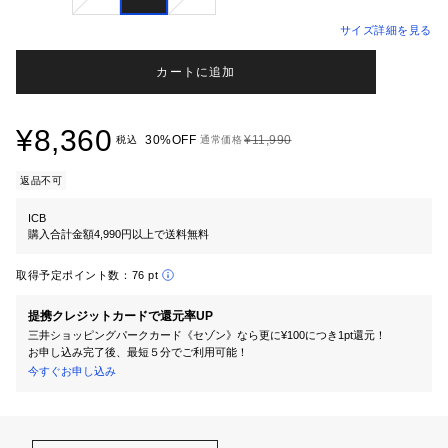
サイズ詳細を見る
カートに追加
¥8,360
30%OFF
¥11,990
税込
通常価格
返品不可
ICB
購入合計金額4,990円以上で送料無料
取得予定ポイント数：
76 pt
提携クレジットカードで還元率UP
三井ショッピングパークカード《セゾン》なら更に¥100につき1pt還元！
お申し込み完了後、最短５分でご利用可能！
今すぐお申し込み