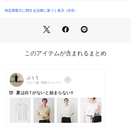
※詳しい洗濯方法については、商品の品質表示タグをご覧ください
イントです。
商品番号：
1280900003591 
（モール）
特定商取引に関する法律に基づく表示（ICB）
KKCYGM0961 （ショップ）
■機能性1）接触冷感ひんやりとした爽やかタッチの素材だか
ら、暑いシーズンでも快適な着心地。2）速乾汗をかく季節で
もサラリと着用可能。お洗濯後に乾きが早いのも嬉しいポイン
ト。3）Washableご自宅でお洗濯ができるのでお手入れも
楽々。
※商品の取り扱い方法につきましては、タグ等に記載されてい
る「取り扱い上の注意」をご確認ください。※採寸情報はサン
プル商品のデータです。実際の商品と仕様が異なる場合がござ
います。※商品画像はサンプルを使用しているため、実際にお
届けする商品と色味やサイズなどの仕様に変更がある場合がご
ざいます。予めご了承ください。