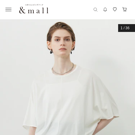
1
/
36