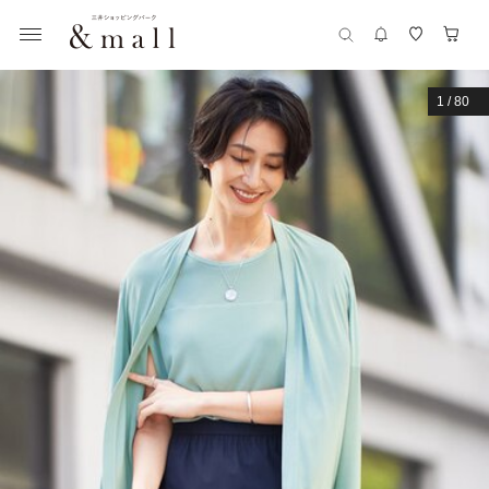
1
/
80