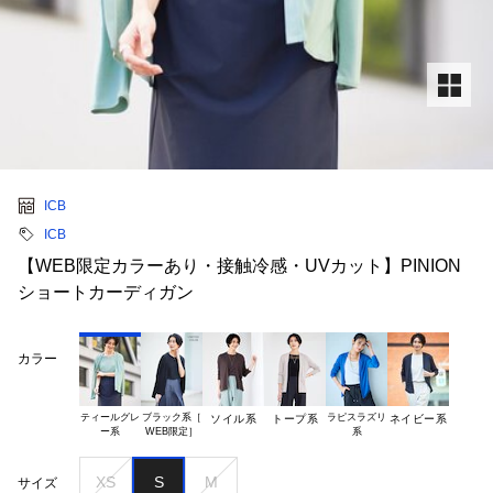
ICB
ICB
【WEB限定カラーあり・接触冷感・UVカット】PINION
ショートカーディガン
カラー
ティールグレ

ブラック系［

ラピスラズリ

ソイル系
トープ系
ネイビー系
XS
S
M
サイズ