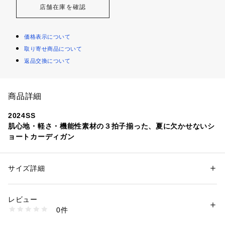
店舗在庫を確認
価格表示について
取り寄せ商品について
返品交換について
商品詳細
2024SS
肌心地・軽さ・機能性素材の３拍子揃った、夏に欠かせないシ
ョートカーディガン
■デザイン
サイズ詳細
性別：
レディース
ゆったりとしたシルエットで両脇裾にスリットの入った短丈カ
カテゴリー：
ファッション
 ＞ 
トップス
 ＞ 
カーディガン
素材：レーヨン:55%、ポリエステル:40%、絹:5%
ーディガンです。袖口はシンプルな仕様で、袖をたくし上げて
生産国：中国
レビュー
もしっかり止まるように仕上げています。肩回りは余裕を持た
洗濯：【本体のみ】40℃まで弱洗濯可 塩素系漂白不可 タンブル乾燥不可 
0件
せ、インナーも合わせやすいようなパターンに仕上げました。
日陰つり干し乾燥 アイロンは150℃まで ドライクリーニング可
※詳しい洗濯方法については、商品の品質表示タグをご覧ください
同素材のプルオーバーとアンサンブルでの着用もおすすめで