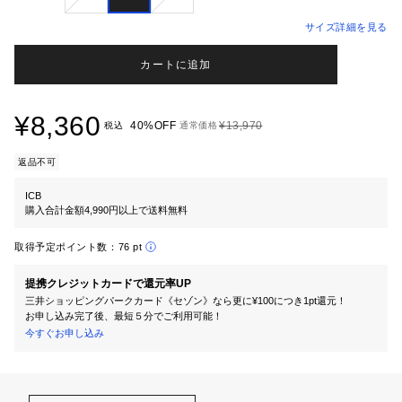
サイズ詳細を見る
カートに追加
¥8,360
40%OFF
¥13,970
税込
通常価格
返品不可
ICB
購入合計金額4,990円以上で送料無料
取得予定ポイント数：
76 pt
提携クレジットカードで還元率UP
三井ショッピングパークカード《セゾン》なら更に¥100につき1pt還元！
お申し込み完了後、最短５分でご利用可能！
今すぐお申し込み