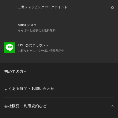
※商品の取り扱い方法につきましては、タグ等に記載されてい
る「取り扱い上の注意」「洗濯表示」をご確認ください。
三井ショッピングパークポイント
※採寸情報はサンプル商品のデータです。実際の商品と仕様が
異なる場合がございます。
※商品画像はサンプルを使用しているため、実際にお届けする
&mallデスク
商品と色味やサイズなどの仕様に変更がある場合がございま
ららぽーと受取なら送料無料
す。予めご了承ください。
LINE公式アカウント
お得なセール・クーポン情報配信中
初めての方へ
よくある質問・お問い合わせ
会社概要・利用規約など