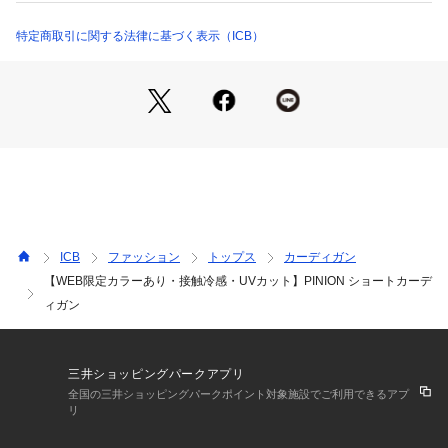
商品番号：
1280900003077 
（モール）
す。通勤時やオフィス、お出かけシーンなど幅広いシーンで活
KKCYCM0501 （ショップ）
躍すること間違いなしのアイテムです。
特定商取引に関する法律に基づく表示（ICB）
■機能性
1）Washable
ご自宅でお洗濯可能なのでデイリー使いにぴったりです。
2）UVカット
紫外線を防いでくれるのも嬉しいポイント。
3）接触冷感
ひんやりとした爽やかタッチの素材で快適な着心地。
ICB
ファッション
トップス
カーディガン
【WEB限定カラーあり・接触冷感・UVカット】PINION ショートカーデ
■素材
ィガン
レーヨンシルクの糸にポリエステルをカバーリングして作った
オリジナル糸を使用しています。カバーリングすることにより
糸に適度なシャリ感を与え、薄地でありながら機能性も兼ね備
えた素材です。
三井ショッピングパークアプリ
全国の三井ショッピングパークポイント対象施設でご利用できるアプ
リ