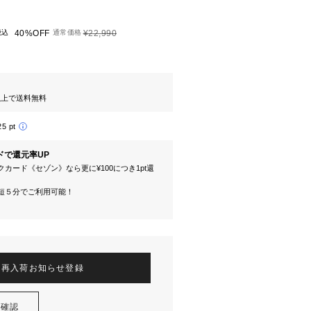
税込
40%OFF
通常価格
¥22,990
円以上で送料無料
25 pt
ドで還元率UP
カード《セゾン》なら更に¥100につき1pt還
短５分でご利用可能！
再入荷お知らせ登録
を確認