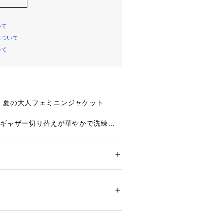
いて
について
いて
！夏の大人フェミニンジャケット
のギャザー切り替えが華やかで洗練さ
ラージャケットです。・前はスナップ
目立たないようスラッシュポケットに
はややゆとりのあるシルエットで、コ
スタイリングをすっきりと仕上げま
ション
 ＞ 
ジャケット
 ＞ 
ノーカラージャケッ
る9分袖、裏無しの軽い仕立てにしま
98%、ポリウレタン:2%
パンツやスカートと合わせてセットア
品としても活躍してくれるアイテムで
0℃まで手洗い可 塩素系漂白不可 タンブル乾
乾燥 アイロンは160℃まで 弱いドライクリー
 弱いウェットクリーニング可
ついては、商品の品質表示タグをご覧くださ