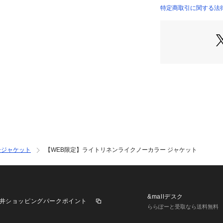
■素材・ポリエス
特定商取引に関する法
い
商品番号：
12805000
ような表情感を出
JKWXLM0405 （
が特徴で、後加工
沢感を出していま
い素材です。
【スタッフコメント
常着用サイズM)
スタイルに大人の
フレアデザインな
く、お仕事着とし
============
ージャケット
【WEB限定】ライトリネンライクノーカラー ジャケット
可裏地：なし伸縮性
==============
【注意事項】※撮
異なって見える場
&mallデスク
井ショッピングパークポイント
ー吊り画像をご参
ららぽーと受取なら送料無料
しているため、実