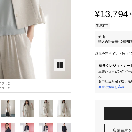
¥13,794
返品不可
組曲
購入合計金額4,990
取得予定ポイント数：
1
提携クレジットカー
三井ショッピングパーク
元！
お申し込み完了後、最
サイズ：2
今すぐお申し込み
サイズ：2
店舗在庫