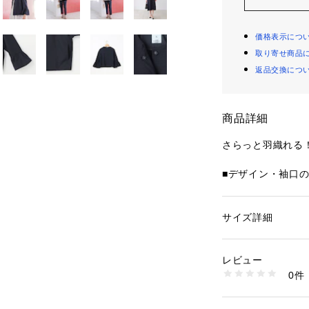
価格表示につ
取り寄せ商品
返品交換につ
商品詳細
さらっと羽織れる
■デザイン・袖口
れた印象のノーカ
明き、ポケットも
しました。・身頃
サイズ詳細
性別：
レディース
ンパクトな丈感が
カテゴリー：
ファッ
ト
す。・抜け感のあ
素材：ポリエステル:
レビュー
した。・同素材の
生産国：中国
0件
ップとしても、単
洗濯：【本体のみ】4
燥不可 日陰つり干し
す。
ニング（石油系）可
※詳しい洗濯方法に