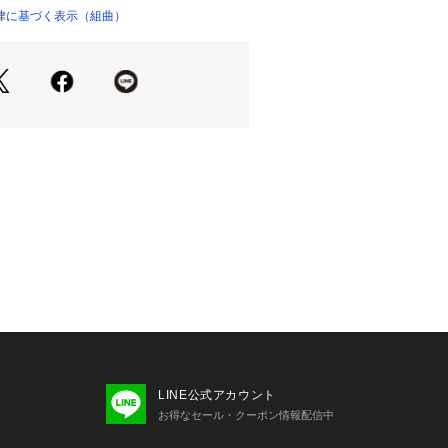
テルの細いネップ糸を使用しリネンの
律に基づく表示（組曲）
04570 
（モール）
しています。・ドライタッチな手触り
ショップ）
で更に風合いをソフトにし、上質な光
す。・ストレッチ性もあり汎用性の高
】▼身長158cm｜着用サイズM (通
カジュアルになりがちな夏のジャケット
甘さをプラスしてくれる1枚。袖口は
がら9分袖丈なので邪魔になりにく
て一押しのジャケットです。
================洗濯方法：手洗い
：ややあり透け感：ややあり=====
=========
影時の照明の関係により、色味が若干
合がございます。商品の色味はハンガ
LINE公式アカウント
照ください。※画像はサンプルを使用
お得なセール・クーポン情報配信中
際にお届けする商品と色味やサイズ等