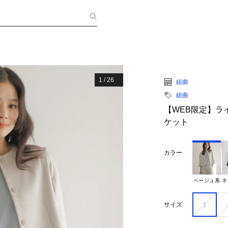
1
/
26
組曲
組曲
【WEB限定】ラ
ケット
カラー
ベージュ系
ネ
1
サイズ