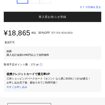
サイズ詳細を見る
再入荷お知らせ登録
¥18,865
30%OFF
¥26,950
税込
通常価格
返品不可
組曲
購入合計金額4,990円以上で送料無料
取得予定ポイント数：
171 pt
提携クレジットカードで還元率UP
三井ショッピングパークカード《セゾン》なら更に¥100につき1pt還元！
お申し込み完了後、最短５分でご利用可能！
今すぐお申し込み