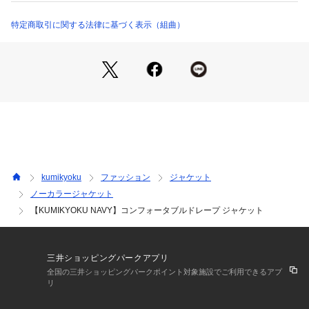
系）可 弱いウェットクリーニング可
れるアイテムです。
※詳しい洗濯方法については、商品の品質表示タグをご覧ください
■素材糸を撚糸することで生まれる素材の繊細な表面感は、光
特定商取引に関する法律に基づく表示（組曲）
商品番号：
1280500003667 
（モール）
JKWXCS0801 （ショップ）
沢とマットさが絶妙で、着用すると女性らしいやわらかさと上
品な印象を与えてくれます。落ち感はありつつも、もたつき感
がなく適度なハリ感がある二重織の素材です。縦横に伸びる素
材なので着心地が良く透けすぎません。また、ハリとコシがあ
るため重たさは感じにくいです。素材の肉感が適度に体形をカ
バーしてくれるのも嬉しいポイント。シーズンレス・シーンレ
スな素材感も特徴です。
【KUMIKYOKU NAVY】2022AW 『KUMIKYOKU NAVY』がデ
ビュー。“美しさを纏う”をコンセプトに、エターナルなネイビ
kumikyoku
ファッション
ジャケット
ーを基調とした、フォルムやシルエットにこだわったコレクシ
ノーカラージャケット
ョンです。入卒園式やハレの日などフォーマルな場にふさわし
【KUMIKYOKU NAVY】コンフォータブルドレープ ジャケット
いきちんと感と上品さに着心地の良さを加えたエッセンシャル
アイテムをご提案いたします。
＞＞KUMIKYOKU NAVY一覧はこちら
三井ショッピングパークアプリ
※商品画像はサンプルを使用しているため、実際にお届けする
全国の三井ショッピングパークポイント対象施設でご利用できるアプ
商品と色味やサイズ等の仕様に変更がある場合がございます。
リ
予めご了承ください。