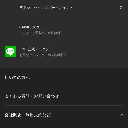
【お買い物をより楽しんで頂くために】
三井ショッピングパークポイント
▼商品のお気に入り登録
ハートマークをクリックし、お好きなカラーを選んでお気に入
りに登録が完了！完売カラーの再入荷通知や、ラスト1点の通
&mallデスク
知、セールの通知も受け取ることができます。
ららぽーと受取なら送料無料
▼ブランドのお気に入り登録
新商品や再入荷等、いち早くブランドのお得な情報を受け取る
LINE公式アカウント
ことができます。
お得なセール・クーポン情報配信中
※他のキャンペーンにより、期間中に価格が変動する場合があ
ります。※セールは予告なく終了させていただく場合もありま
す。
初めての方へ
#オケージョン#卒園式#卒業式#入園式#入学式#セレモニー#七
五三#お受験
よくある質問・お問い合わせ
会社概要・利用規約など