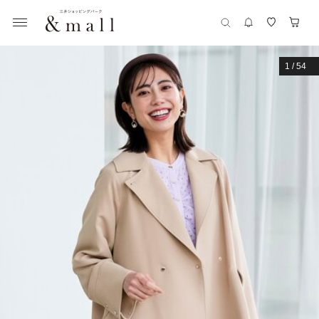
1
/
54