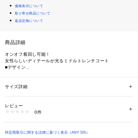
価格表示について
取り寄せ商品について
返品交換について
商品詳細
オンオフ着回し可能！
女性らしいディテールが光るミドルトレンチコート
■デザイン
・腰周りが隠れる丈感で、どんなボトムスともバランスよく合
わせられる・厚手のトップスの上からも羽織れるゆとりのある
デザイン・ステンカラーにも出来る襟元2WAY仕様・背面のヨ
サイズ詳細
性別：
レディース
ークとタックデザインでバックスタイルも着映える・太めカフ
カテゴリー：
ファッション
 ＞ 
アウター
 ＞ 
トレンチコート
素材：ポリエステル:92%、ポリウレタン:8%
スのツヤ感のあるドットボタンが女性らしいポイントに・袖丈
生産国：カンボジア
レビュー
が長い場合はドットボタンを開けて折り返して着用することも
洗濯：【本体のみ】40℃まで手洗い可 漂白不可 タンブル乾燥不可 日陰つ
0件
可能
り干し乾燥 アイロンは160℃まで 弱いドライクリーニング（石油系）可 
弱いウェットクリーニング可
■仕様
※詳しい洗濯方法については、商品の品質表示タグをご覧ください
・裏地無し・ポケット付き・袖口折り返し可能
商品番号：
1280100005636 
（モール）
■素材
特定商取引に関する法律に基づく表示（ANY SIS）
CMWPLS0302 （ショップ）