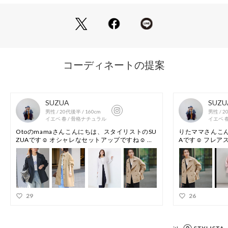
・パウダリーなタッチと程よくスポンジーな膨らみが特徴・ス
トレッチ性があり快適な着心地・季節の変わり目や少し肌寒い
朝晩に活躍する程よい厚み
■機能性
・ウォッシャブル・撥水・UVカット・ストレッチ・アンチピ
リング
■おすすめコーディネート
ネイビーはパンツのセレモニースタイルに合わせるときれいめ
に洗練された印象に仕上がります。オフの日はデニムなどカジ
ュアルボトムとのスタイリングもおすすめです。
■同シリーズアイテム
フーデットハーフアウター（CMWPLS0301）
こちらの商品はサイズバリエーションがございます。Rレギュ
ラーサイズ（CMWPLS0302）　S小さいサイズ（CMWQLS03
02）　L大きいサイズ（CMWKLS0302）
※商品画像はサンプルを使用しているため、色味やサイズ等の
仕様に変更がある場合がございますので、予めご了承くださ
い。※屋外での撮影画像は、光の加減で色味が違って見える場
合がございます。商品の色味はスタジオ撮影の画像をご参照く
ださい。
#ANYSIS #anySiS #エニシス #エニィシス #エニスィス #レデ