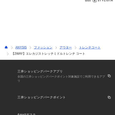
ィース #アウター #コート #トレンチコート #ステンカラーコ
ート #2WAY #通勤 #オフィスカジュアル #お仕事 #オフィスス
タイル #セレモニー #入卒 #ママ #ハレの日 #お受験 #学校行
事 #大人レディ #フェミニン #レディスタイル #洗える #ウォ
ッシャブル
ANYSIS
ファッション
アウター
トレンチコート
【2WAY】エレカジストレッチミドルトレンチ コート
三井ショッピングパークアプリ
全国の三井ショッピングパークポイント対象施設でご利用できるアプ
リ
三井ショッピングパークポイント
&mallデスク