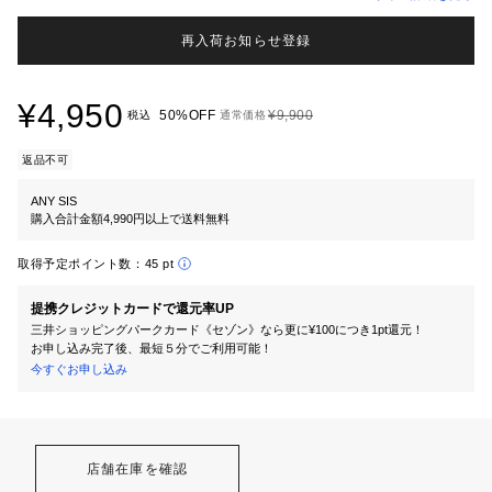
再入荷お知らせ登録
¥4,950
50%OFF
¥9,900
税込
通常価格
返品不可
ANY SIS
購入合計金額4,990円以上で送料無料
取得予定ポイント数：
45 pt
提携クレジットカードで還元率UP
三井ショッピングパークカード《セゾン》なら更に¥100につき1pt還元！
お申し込み完了後、最短５分でご利用可能！
今すぐお申し込み
店舗在庫を確認