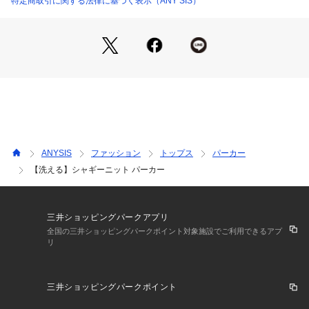
特定商取引に関する法律に基づく表示（ANY SIS）
安定感のある編地に。細いラメ糸を入れているため、さりげな
いキラキラ感が特徴です。
こちらの商品はサイズバリエーションがございます。Rレギュ
ラーサイズ（KRWPCW0002）　S小さいサイズ（KRWQCW0
002）　L大きいサイズ（KRWKCW0002）
※商品画像はサンプルを使用しているため、色味やサイズ等の
仕様に変更がある場合がございますので、予めご了承くださ
い。※屋外での撮影画像は、光の加減で色味が違って見える場
合がございます。商品の色味はスタジオ撮影の画像をご参照く
ださい。
ANYSIS
ファッション
トップス
パーカー
#anySiS #エニシス #エニィシス #エニスィス #レディース #
【洗える】シャギーニット パーカー
ニット #フーディ #パーカー #シャギー #ラメ #ライトアウタ
ー #トレンド #フェミニン #レディスタイル #カジュアル #カ
ジュアルスタイル #洗える #ウォッシャブル
三井ショッピングパークアプリ
全国の三井ショッピングパークポイント対象施設でご利用できるアプ
リ
三井ショッピングパークポイント