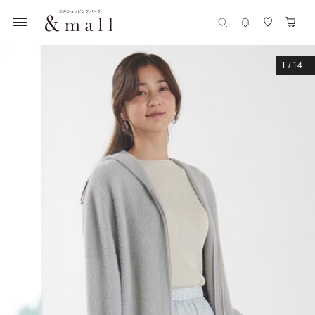
1
/
14