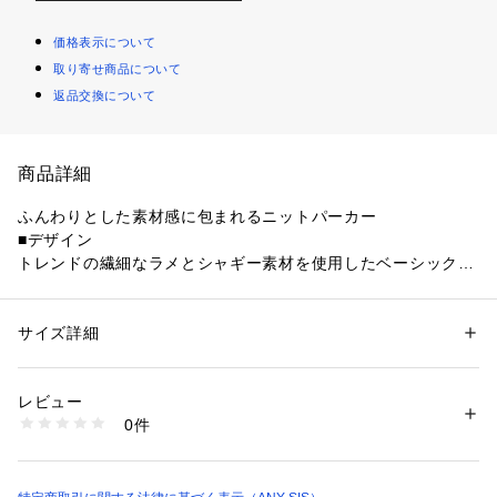
価格表示について
取り寄せ商品について
返品交換について
商品詳細
ふんわりとした素材感に包まれるニットパーカー
■デザイン
トレンドの繊細なラメとシャギー素材を使用したベーシックな
デザインのニットパーカーです。程よいゆとりがありつつもス
ッキリ見えするサイズ感に仕上げています。ふんわりとした素
材感が柔らかで上品な雰囲気を演出してくれる一着。ライトア
サイズ詳細
性別：
レディース
ウターとして秋口から活躍すること間違いなしです。パンツ・
カテゴリー：
ファッション
 ＞ 
トップス
 ＞ 
パーカー
素材：ナイロン:72%、ポリエステル:28%
スカート問わず合わせやすい丈感になっています。
生産国：中国
レビュー
洗濯：【本体のみ】40℃まで手洗い可 漂白不可 タンブル乾燥不可 日陰平
0件
■素材
干し乾燥 アイロン不可 弱いドライクリーニング（石油系）可 弱いウェッ
トクリーニング可
短めのナイロンフェザー糸を使用。繊維が細いのでチクチクせ
※詳しい洗濯方法については、商品の品質表示タグをご覧ください
ず、肌触りの良い素材感です。毛が抜けにくい様加工を施して
商品番号：
1280100005089 
（モール）
います。さらにポリエステル糸を合わせる事で伸縮し過ぎない
KRWPCW0002 （ショップ）