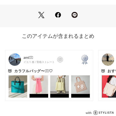
持ち運びPCも入るサイズ感でお仕事や通学バッグとしてもご
使用いただけます。
クリア素材にプリントされたCITENロゴがポイントです！
・カラー：OLIVE WEB限定　※一部店舗での取り扱いもござ
います。
＜CITEN（シテン）＞
ユナイテッドアローズから2021秋冬シーズンにデビューした
新ブランドCITEN（シテン）。
～FUTURE ESSENTIALS.～
これからの良い服って、なんだろう。 
Long Lifeで、快適で、いろんなライフスタイルにもフィット
する服ではないでしょうか。
そんな服をカタチにするために必要なエッセンスで構成される
ブランド「CITEN」。
素材や機能を丁寧に選ぶ、Well - Choice。
着る人が大切に使えるような工夫を凝らす、Well-Design。
価格を超えた価値を提案する、Well-Price。
Wellの積み重ねから、Well-Madeな服へ、そして着る人の暮ら
しに欠かせない服へ。