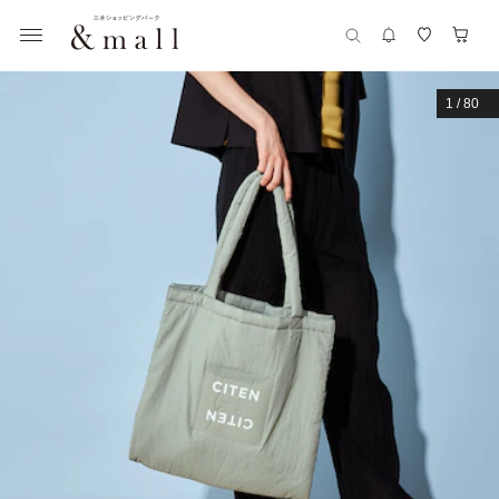
1
/
80