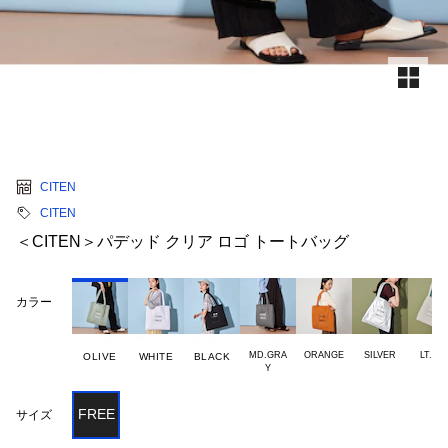
CITEN
CITEN
＜CITEN＞パデッド クリア ロゴ トートバッグ
カラー
MD.GRA

ORANGE
SILVER
LT.GRA
OLIVE
WHITE
BLACK
FREE
サイズ