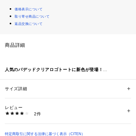
価格表示について
取り寄せ商品について
返品交換について
商品詳細
人気のパデッドクリアロゴトートに新色が登場！
■デザイン
程よいパファー感のある、A4サイズがすっぽり入るトートバッ
サイズ詳細
性別：
レディース
メンズ
グ。
カテゴリー：
バッグ
 ＞ 
トートバッグ
素材：-
BAGの内側は中心に間仕切りポケットがついた2層構造になっ
生産国：-
レビュー
ています。
洗濯：-
2件
左右にお荷物が分けられ、すっきりと収納できるのでとても便
※詳しい洗濯方法については、商品の品質表示タグをご覧ください
商品番号：
1270300000872 
（モール）
利！
42326990146 （ショップ）
間仕切りのポケットは小物などすぐ取り出したいアイテムの収
納にピッタリです。
特定商取引に関する法律に基づく表示（CITEN）