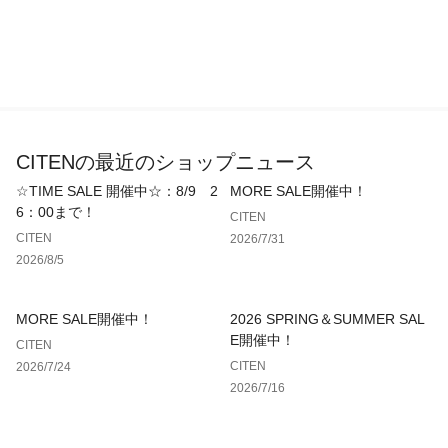
「CITEN」は新たな時代の、新たな視点・支点・始点です。
【注意事項】
※画像の商品はサンプルです。
※商品を使用前に、タグ等に記載されている「取り扱い上の注
意書き」、「洗濯表示」を必ずご確認ください。
※商品画像は、光の当たり具合やパソコンなどの閲覧環境によ
り、実際の色味と異なって見える場合がございます。あらかじ
CITENの最近のショップニュース
めご了承ください。
☆TIME SALE 開催中☆：8/9 2
MORE SALE開催中！
※商品の色味の目安は、商品単体の画像をご参照ください。
6：00まで！
※WEB限定で販売しておりましたOLIVEもご好評につきCITEN
CITEN
各店舗でも展開しております。
CITEN
2026/7/31
2026/8/5
店舗へお問い合わせの際は、全国のCITEN各店舗まで下記の品
名/品番をお申し付けください。
MORE SALE開催中！
2026 SPRING＆SUMMER SAL
品名：CITENﾊﾟﾃﾞｯﾄﾞｸﾘｱﾛｺﾞﾄｰﾄ 品番：42326990146
E開催中！
CITEN
CITEN
2026/7/24
2026/7/16