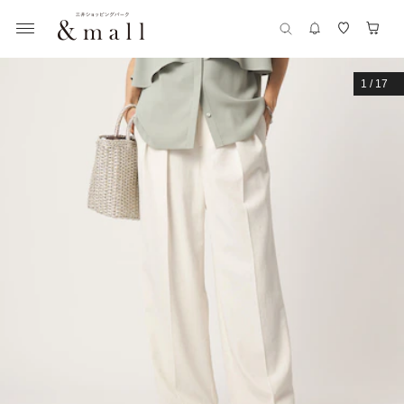
1
/
17