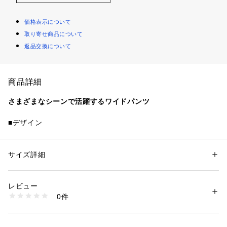
価格表示について
取り寄せ商品について
返品交換について
商品詳細
さまざまなシーンで活躍するワイドパンツ
■デザイン
フロントに施したタックが特徴的なワイドパンツ。
腰まわりにほどよいゆとりを持たせつつ、太すぎないすっきり
とした印象に仕上げた部分がポイント。
サイズ詳細
性別：
レディース
ベーシックなデザインでお仕事シーンからデイリーシーンまで
カテゴリー：
ファッション
 ＞ 
パンツ
 ＞ 
ロングパンツ
素材：表生地；ポリエステル100％ 裏生地；ポリエステル62％ 複合繊維
活躍してくれる一着です。
(ポリエステル)38％
レビュー
生産国：ベトナム製
0件
■素材
洗濯：洗濯機洗い可
※詳しい洗濯方法については、商品の品質表示タグをご覧ください
ドライタッチな素材でさらりとした肌触り。
商品番号：
1270200045483 
（モール）
軽やかで適度なハリがあり、シルエットをきれいに見せてくれ
35141000032 （ショップ）