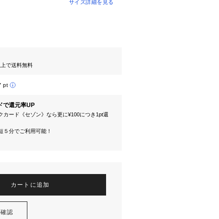
サイズ詳細を見る
円以上で送料無料
7 pt
ドで還元率UP
カード《セゾン》なら更に¥100につき1pt還
短５分でご利用可能！
カートに追加
を確認