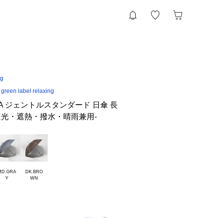
ng
een label relaxing
 IZA ジェントルスタンダード 日傘 長
・遮光・遮熱・撥水・晴雨兼用-
MD.GRA

DK.BRO
