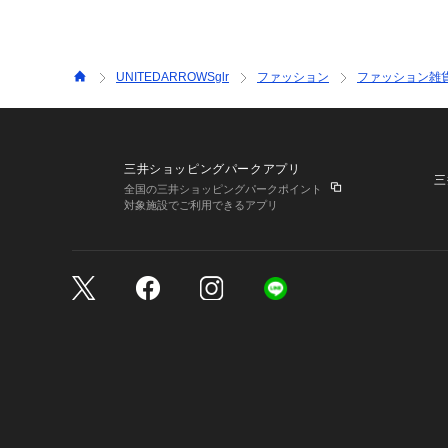
UNITEDARROWSglr
ファッション
ファッション雑
三井ショッピングパークアプリ
三
全国の三井ショッピングパークポイント
対象施設でご利用できるアプリ
三井不動産が展開する商
サイトのご利用上の注