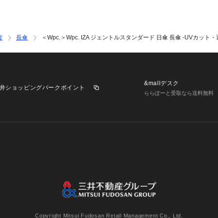
※商品に「取り扱
ざいます場合は、
※商品画像は、光
境により、実際の
貨
長傘
＜Wpc.＞Wpc. IZA ジェントルスタンダード 日傘 長傘 -UVカ
す。あらかじめご
※商品の色味の目
い。
&mallデスク
店舗へお問い合わせの際は
井ショッピングパークポイント
ららぽーと受取なら送料無料
各店舗まで下記の
品名：Wpc GENTL
業施設一覧
三井不動産が展開する商業施設への出店をご検討の方へ
意
個人情報保護方針
個人情報の取り扱いについて
利用者情
Copyright Mitsui Fudosan Retail Management Co., Ltd.