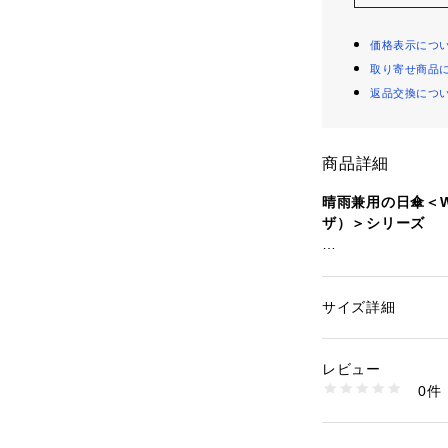
価格表示につ
取り寄せ商品
返品交換につ
商品詳細
晴雨兼用の日傘＜W
ザ）＞シリーズ
■デザイン
合成皮革の持ち手
シックな長傘。
サイズ詳細
性別：
メンズ
開いたときの直径が
カテゴリー：
ファッ
素材：-
性でもしっかりと
生産国：中国製
レビュー
手元はしっとりと
洗濯：-
0件
を感じられます。
※詳しい洗濯方法に
い
帯部分にも同じエ
商品番号：
12702000
る所作まで美しく
31425000001 （