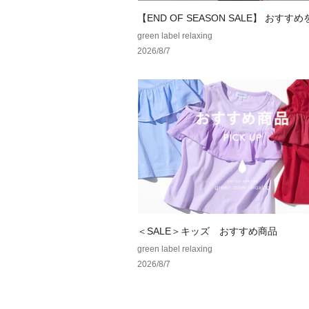
【END OF SEASON SALE】 おすす
green label relaxing
2026/8/7
＜SALE＞キッズ おすすめ商品
green label relaxing
2026/8/7