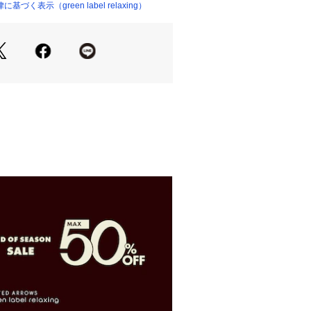
強い日も、この一本でスマートに対応
く表示（green label relaxing）
の長傘は、通勤やお出かけなど、さま
も自然に寄り添い、大人の装いをより
。
クールな日常へ。
体感温度を大幅に低減。
率100%で、紫外線対策も万全です。
ィングにより、優れた遮熱効果を発
温度が大幅に下がります。
地の状態で測定した数値をもとに記載
の性能を示す数値ではありません。
全の備えを。
加工により、最高等級5級の撥水性を
く、雨の日のストレスを軽減します。
地の状態での測定値であり、傘本体の
はございません。