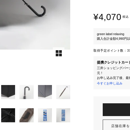
¥4,070
税込
green label relaxing
購入合計金額4,990
取得予定ポイント数：
3
提携クレジットカー
三井ショッピングパーク
元！
お申し込み完了後、最
今すぐお申し込み
店舗在庫