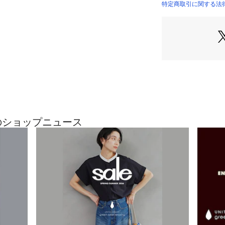
雨の日も日差しの
特定商取引に関する法律に基づ
可能。
落ち着いた佇まい
ざまなスタイルに
一層引き立てます
・暑さを凌いで、
優れた遮熱性で、
遮光率・UVカット
生地裏面のコーテ
揮。
炎天下でも、体感
gの最近のショップニュース
※記載の数値は生
しており、傘本体
・雨の日にも、万
生地表面に施した
実現。
水滴が転がりやす
※記載の結果は生
性能を示す数値で