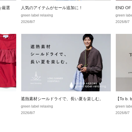
・開閉方法
めを厳選
人気のアイテムがセール追加に！
END O
ワンタッチで開け
green label relaxing
green labe
荷物が多いときで
2026/8/7
2026/8/7
・生地の組成：ポリ
グ）
■メーカー品番：za
==============
機能性：UVカッ
==============
＜Wpc.（ダブリ
WORLD PARTY Poss
「新たな可能性を生
遮熱素材シールドライで、長い夏を楽しむ。
【To b. b
生したドメスティ
ラボレー
green label relaxing
green labe
様々な世代とジャ
2026/8/7
2026/8/7
を提案します。
【注意事項】