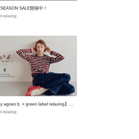
F SEASON SALE開催中！
るジャンプ式。
l relaxing
も片手で簡単に開けます。
エステル100％（裏面PUコーティン
03
==============
ト、遮光、遮熱、撥水
==============
ュピーシー）＞
ibility Creation
み出す」をスローガンに2004年に誕
y agnes b. × green label relaxing】コ
ックブランド。
ションアイテム
l relaxing
ンルにミックスできるレインアイテム