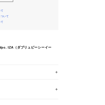
いて
について
いて
pc. IZA（ダブリュピーシーイー
にエンボス加工を施した、大人向けの
約112cmと大きめサイズなので、男
ション
 ＞ 
ファッション雑貨
 ＞ 
長傘
カバーしてくれるサイズ感。
手になじむ質感で、握るたびに上品さ
ついては、商品の品質表示タグをご覧くださ
ンボス加工を施し、開く瞬間から閉じ
45151 
（モール）
見せるデザインに仕上げました。
ショップ）