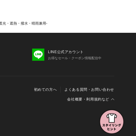
い上の注意書き」、「洗濯表示」がご
使用前に必ずご確認ください。
の当たり具合やパソコンなどの閲覧環
色味と異なって見える場合がございま
ット・遮光・遮熱・撥水・晴雨兼用-
了承ください。
安は、商品単体の画像をご参照くださ
LINE公式アカウント
、全国のgreen label relaxing
お得なセール・クーポン情報配信中
品名/品番をお申し付けください。
E STANDARD 品番：31425000001
初めての方へ
よくある質問・お問い合わせ
会社概要・利用規約など
会社概要
利用規約
特定商取引に関する法律に基づく表示
報の外部送信について
Cookieおよびアクセスログについて
三井不動産グループ ソーシャルメディアガイドライン