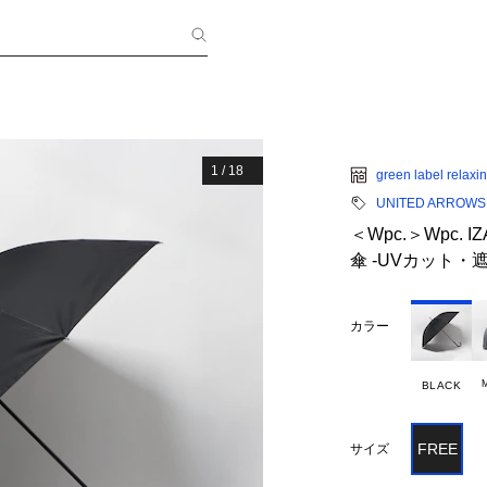
1
/
18
green label relaxi
UNITED ARROWS gr
＜Wpc.＞Wpc.
傘 -UVカット
カラー
BLACK
FREE
サイズ