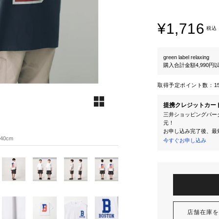
¥1,716
税込
green label relaxing
購入合計金額4,990
取得予定ポイント数：
1
提携クレジットカー
三井ショッピングパーク
元！
お申し込み完了後、最
40cm
今すぐお申し込み
店舗在庫