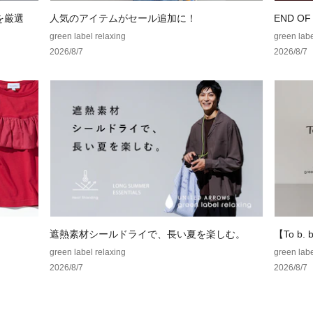
※商品に「取り扱
めを厳選
人気のアイテムがセール追加に！
END O
ざいます場合は、
green label relaxing
green labe
※商品画像は、光
2026/8/7
2026/8/7
境により、実際の
す。あらかじめご
※商品の色味の目
い。
店舗へお問い合わせの際は
各店舗まで下記の
品名：◆TJ CP ﾎﾞｽ
遮熱素材シールドライで、長い夏を楽しむ。
【To b. b
ラボレー
green label relaxing
green labe
2026/8/7
2026/8/7