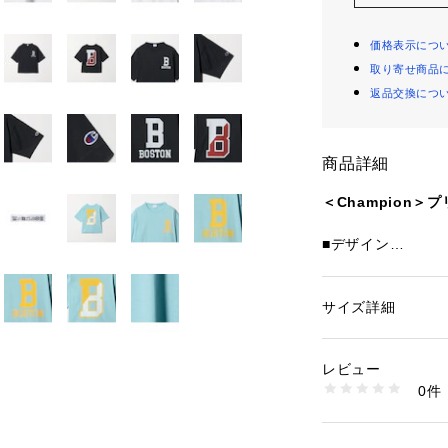
価格表示につ
取り寄せ商品
返品交換につ
商品詳細
＜Champion
■デザイン
コットン100%の
ートスリーブTシ
身幅、肩幅、アー
サイズ詳細
性別：
キッズ・ベビ
ット。
カテゴリー：
ファッ
素材：コットン100
胸にはアメリカの地
生産国：カンボジア
レビュー
頭文字「B」を組
洗濯：洗濯機洗い可
0件
でデザインした「
※詳しい洗濯方法に
い
オーセンティック 
商品番号：
12702000
ャンピオンらしい
38674000007 （