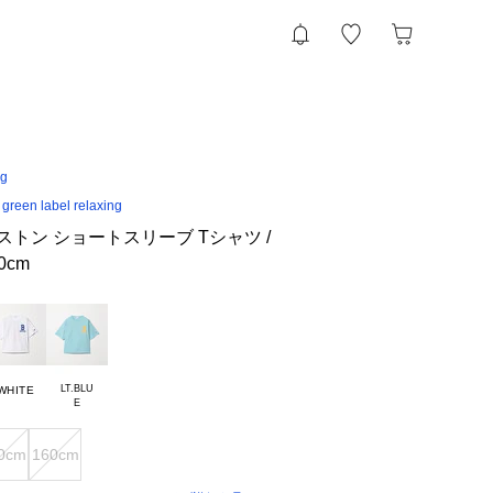
ng
een label relaxing
ボストン ショートスリーブ Tシャツ /
0cm
LT.BLU

WHITE
0cm
160cm