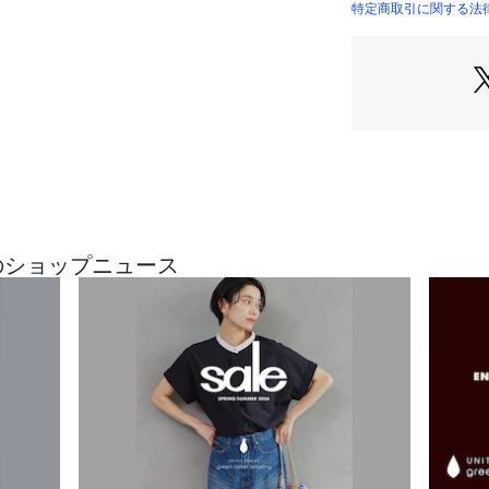
す。
特定商取引に関する法律に基づ
・トドラーサイズ
38174000007）
==============
ケア方法：洗濯機
==============
■メーカー品番：CK-D
＜Champion（
gの最近のショップニュース
1919年ニューヨ
ト製品の卸売りを
以来約100年の
りに挑戦し続けて
日本でも「キング 
として広く浸透し
ラフトマンシップ
愛されています。
【注意事項】