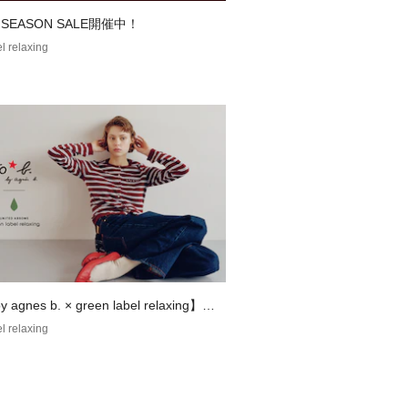
い上の注意書き」、「洗濯表示」がご
F SEASON SALE開催中！
使用前に必ずご確認ください。
l relaxing
の当たり具合やパソコンなどの閲覧環
色味と異なって見える場合がございま
了承ください。
安は、商品単体の画像をご参照くださ
、全国のgreen label relaxing
品名/品番をお申し付けください。
ﾄﾝ S/S TEE 品番：38674000007
y agnes b. × green label relaxing】コ
ションアイテム
l relaxing