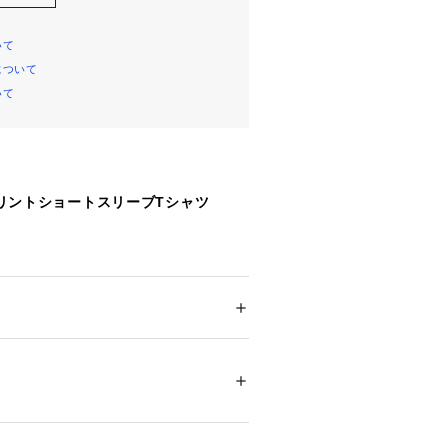
いて
について
いて
＞プリントショートスリーブTシャツ
柔らかく肌触りの良い天竺素材のショ
ャツです。
ムホール、袖幅にゆとりのあるシルエ
ー
ション
 ＞ 
トップス
 ＞ 
Tシャツ・カットソー
％
名「BOSTON（ボストン）」とその
製
み合わせたグラフィック、背中には2色
B」を大きくプリント。
ついては、商品の品質表示タグをご覧くださ
アメリカン アスレチックウェアのチ
45000 
（モール）
バインダーネック仕様もポイントで
ショップ）