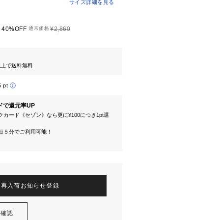
サイズ詳細を見る
40%OFF
通常価格
¥2,860
円以上で送料無料
5 pt
ドで還元率UP
カード《セゾン》なら更に¥100につき1pt還
短５分でご利用可能！
再入荷お知らせ登録
を確認