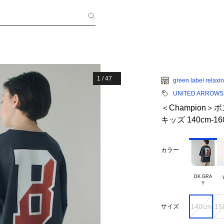
1
/
47
green label relaxi
UNITED ARROWS gr
＜Champion＞
キッズ 140cm-16
カラー
DK.GRA

140cm
15
サイズ