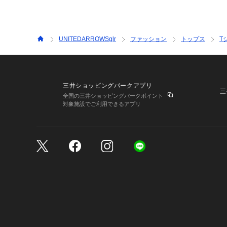
UNITEDARROWSglr
ファッション
トップス
T
三井ショッピングパークアプリ
三
全国の三井ショッピングパークポイント
対象施設でご利用できるアプリ
三井不動産が展開する商
サイトのご利用上の注