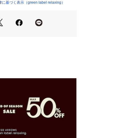
く表示（green label relaxing）
 のご用意もございます。（対象品番：
==============
洗い可
==============
316 010/055/331
チャンピオン）＞
ーク州ロチェスターで二人の兄弟がニッ
始めた事からスタート。
間、いつの時代も品質に拘り、良い物作
きました。
オブ スウェットシャツ」のブランド
、一つ一つのディテールにこだわるク
は現在も受け継がれ、多くのファンに