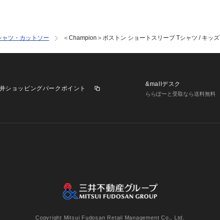
シャツ・カットソー
＜Champion＞ボストン ショートスリーブ Tシャツ / キッズ 1
&mallデスク
井ショッピングパークポイント
ららぽーと受取なら送料無料
業施設一覧
三井不動産が展開する商業施設への出店をご検討の方へ
意
個人情報保護方針
個人情報の取り扱いについて
利用者情
Copyright Mitsui Fudosan Retail Management Co., Ltd.