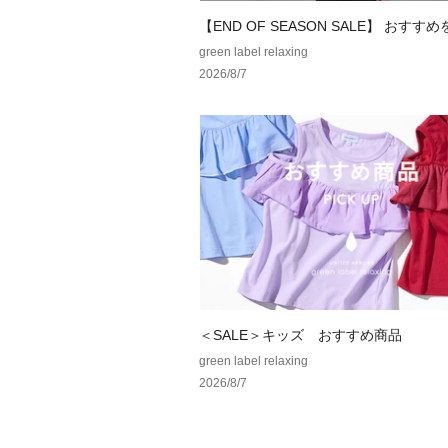
【END OF SEASON SALE】 おすす
green label relaxing
2026/8/7
＜SALE＞キッズ おすすめ商品
green label relaxing
2026/8/7