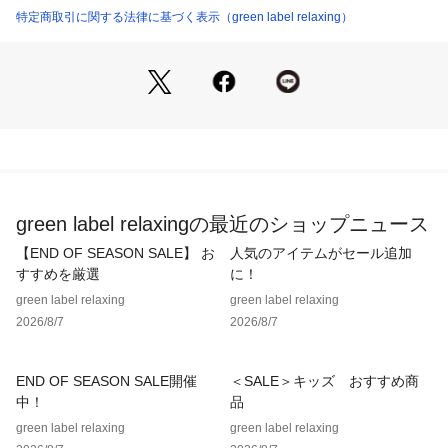
・トドラーサイズ のご用意もございます。（対象品番：38174
特定商取引に関する法律に基づく表示（green label relaxing）
000007）
============================
ケア方法：洗濯機洗い可
============================
■メーカー品番：CK-D316 010/055/331
＜Champion（チャンピオン）＞
green label relaxingの最近のショップニュース
1919年ニューヨーク州ロチェスターで二人の兄弟がニット製
品の卸売りを始めた事からスタート。
【END OF SEASON SALE】 お
人気のアイテムがセール追加
以来約100年の間、いつの時代も品質に拘り、良い物作りに挑
すすめを厳選
に！
戦し続けてきました。
green label relaxing
green label relaxing
日本でも「キング オブ スウェットシャツ」のブランドとして
2026/8/7
2026/8/7
広く浸透し、一つ一つのディテールにこだわるクラフトマンシ
ップは現在も受け継がれ、多くのファンに愛されています。
END OF SEASON SALE開催
＜SALE＞キッズ おすすめ商
【注意事項】
中！
品
※商品に「取り扱い上の注意書き」、「洗濯表示」がございま
green label relaxing
green label relaxing
す場合は、使用前に必ずご確認ください。