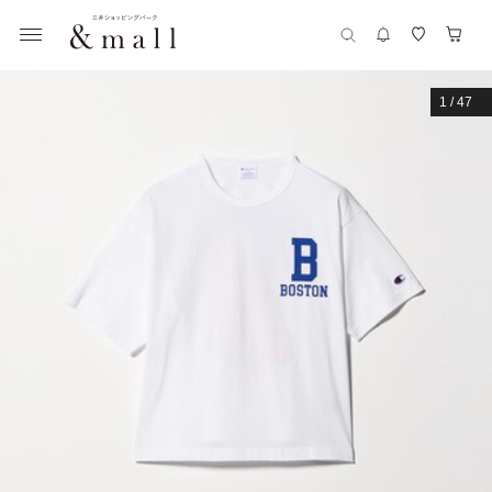
1
/
47