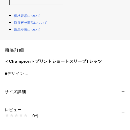
価格表示について
取り寄せ商品について
返品交換について
商品詳細
＜Champion＞プリントショートスリーブTシャツ
■デザイン
コットン100%の柔らかく肌触りの良い天竺素材のショートス
リーブTシャツです。
身幅、肩幅、アームホール、袖幅にゆとりのあるシルエット。
サイズ詳細
性別：
キッズ・ベビー
胸にはアメリカの地名「BOSTON（ボストン）」とその頭文字
カテゴリー：
ファッション
 ＞ 
トップス
 ＞ 
Tシャツ・カットソー
素材：コットン100％
「B」を組み合わせたグラフィック、背中には2色でデザインし
生産国：カンボジア製
レビュー
た「B」を大きくプリント。
洗濯：洗濯機洗い可
0件
オーセンティック アメリカン アスレチックウェアのチャンピ
※詳しい洗濯方法については、商品の品質表示タグをご覧ください
商品番号：
1270200045000 
（モール）
オンらしいバインダーネック仕様もポイントです。
38674000007 （ショップ）