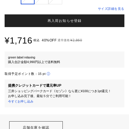
サイズ詳細を見る
再入荷お知らせ登録
¥1,716
40%OFF
¥2,860
税込
通常価格
green label relaxing
購入合計金額4,990円以上で送料無料
取得予定ポイント数：
15 pt
提携クレジットカードで還元率UP
三井ショッピングパークカード《セゾン》なら更に¥100につき1pt還元！
お申し込み完了後、最短５分でご利用可能！
今すぐお申し込み
店舗在庫を確認