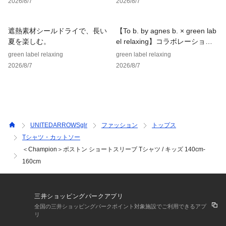
2026/8/7
2026/8/7
※商品画像は、光の当たり具合やパソコンなどの閲覧環境によ
り、実際の色味と異なって見える場合がございます。あらかじ
めご了承ください。
遮熱素材シールドライで、長い
【To b. by agnes b. × green lab
※商品の色味の目安は、商品単体の画像をご参照ください。
夏を楽しむ。
el relaxing】コラボレーション
アイテム
green label relaxing
green label relaxing
店舗へお問い合わせの際は、全国のgreen label relaxing各店
2026/8/7
2026/8/7
舗まで下記の品名/品番をお申し付けください。
品名：◆TJ CP ﾎﾞｽﾄﾝ S/S TEE 品番：38674000007
UNITEDARROWSglr
ファッション
トップス
Tシャツ・カットソー
＜Champion＞ボストン ショートスリーブ Tシャツ / キッズ 140cm-
160cm
三井ショッピングパークアプリ
全国の三井ショッピングパークポイント対象施設でご利用できるアプ
リ