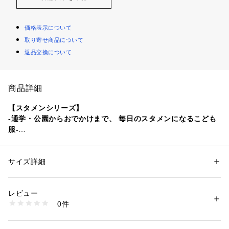
価格表示について
取り寄せ商品について
返品交換について
商品詳細
【スタメンシリーズ】
-通学・公園からおでかけまで、 毎日のスタメンになるこども
服-
■デザイン
サイズ詳細
性別：
キッズ・ベビー
胸元に配色のフリルをあしらったシンプルながら着映えするデ
カテゴリー：
ファッション
 ＞ 
トップス
 ＞ 
Tシャツ・カットソー
素材：本体；コットン100％ 別布；ポリエステル100％ 衿部分；コットン
ザイン。
97％ ポリウレタン3％
レビュー
シンプルなTシャツのボディに、甘くなりすぎない立体感のあ
生産国：中国製
0件
るフリルをプラスすることで
洗濯：洗濯機洗い可
※詳しい洗濯方法については、商品の品質表示タグをご覧ください
かわいらしさもありながら、デイリーに着やすい1枚に仕上げ
商品番号：
1270200044999 
（モール）
ました。
38171000040 （ショップ）