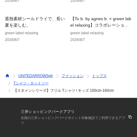
2026/8/7
2026/8/7
子両想いのアイテムを目指し、
ママ・パパのリアルなお声をお聞きするための座談会を重ねて
開発した、親子の毎日をクローゼットからごきげんにしてくれ
遮熱素材シールドライで、長い
【To b. by agnes b. × green lab
るこども服です。
夏を楽しむ。
el relaxing】コラボレーション
アイテム
green label relaxing
green label relaxing
【注意事項】
2026/8/7
2026/8/7
※商品に「取り扱い上の注意書き」、「洗濯表示」がございま
す場合は、使用前に必ずご確認ください。
※商品画像は、光の当たり具合やパソコンなどの閲覧環境によ
り、実際の色味と異なって見える場合がございます。あらかじ
めご了承ください。
※商品の色味の目安は、商品単体の画像をご参照ください。
UNITEDARROWSglr
ファッション
トップス
Tシャツ・カットソー
店舗へお問い合わせの際は、全国のgreen label relaxing各店
【スタメンシリーズ】フリル Tシャツ / キッズ 100cm-160cm
舗まで下記の品名/品番をお申し付けください。
品名：◎HC ﾌﾘﾙ TEE
品番：38171000040
三井ショッピングパークアプリ
全国の三井ショッピングパークポイント対象施設でご利用できるアプ
リ