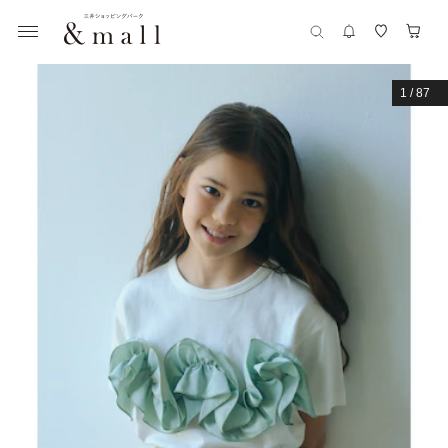
1
/
87