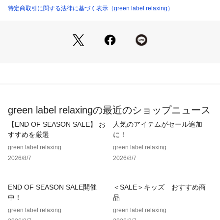
特定商取引に関する法律に基づく表示（green label relaxing）
■素材
UVカット、接触冷感、吸水速乾（本体生地のみ）
夏にうれしい機能性素材です。
■コーディネート
パンツ、スカートどちらでも合わせやすく、通園通学にもピッ
タリな一枚です。
============================
green label relaxingの最近のショップニュース
裏地：なし
透け感：オフホワイトややあり
【END OF SEASON SALE】 お
人気のアイテムがセール追加
伸縮：ややあり
すすめを厳選
に！
光沢感：なし
green label relaxing
green label relaxing
機能性：UVカット、接触冷感、吸水速乾（本体生地のみ）
2026/8/7
2026/8/7
ケア方法：洗濯機洗い可
============================
END OF SEASON SALE開催
＜SALE＞キッズ おすすめ商
＜スタメンシリーズとは＞
中！
品
お子様が「着たい・着心地がいい」、ママ・パパが「着て欲し
green label relaxing
green label relaxing
い・お手入れラクチン・何枚も揃えたい」と思えるような、親