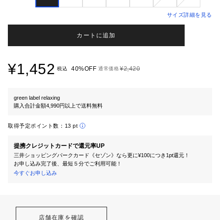
サイズ詳細を見る
カートに追加
¥1,452
40%OFF
¥2,420
税込
通常価格
green label relaxing
購入合計金額4,990円以上で送料無料
取得予定ポイント数：
13 pt
提携クレジットカードで還元率UP
三井ショッピングパークカード《セゾン》なら更に¥100につき1pt還元！
お申し込み完了後、最短５分でご利用可能！
今すぐお申し込み
店舗在庫を確認