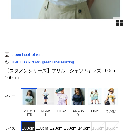
green label relaxing
UNITED ARROWS green label relaxing
【スタメンシリーズ】フリル Tシャツ / キッズ 100cm-
160cm
カラー
OFF WH

LT.BLU

DK.GRA

LILAC
LIME
その他1
100cm
110cm
120cm
130cm
140cm
150cm
160cm
サイズ