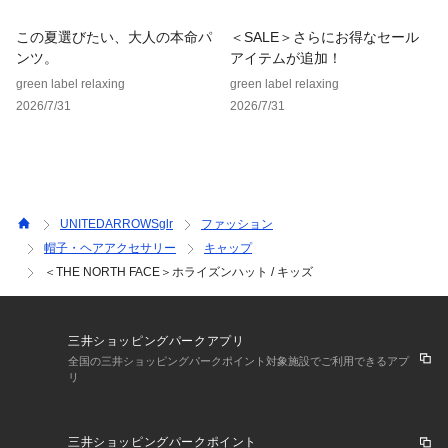
という思いがこのブランドネームに込められています。
この夏選びたい、大人の本命パ
＜SALE＞さらにお得なセール
ンツ。
アイテムが追加！
【注意事項】
green label relaxing
green label relaxing
※この商品の一部サイズスペックは、メーカーのウェブサイト
2026/7/31
2026/7/31
に基づいて記載しています。
※こちらの商品はキッズ用として仕入れております。
詳しくは記載しておりますサイズ（実寸）をご確認ください。
※商品を使用前に、タグ等に記載されている「取り扱い上の注
意書き」、「洗濯表示」を必ずご確認ください。
UNITEDARROWSglr
ファッション
※商品画像は、光の当たり具合やパソコンなどの閲覧環境によ
帽子・ヘアアクセサリー
キャップ
り、実際の色味と異なって見える場合がございます。あらかじ
＜THE NORTH FACE＞ホライズンハット / キッズ
めご了承ください。
※商品の色味の目安は、商品単体の画像をご参照ください。
三井ショッピングパークアプリ
店舗へお問い合わせの際は、全国のgreen label relaxing各店
全国の三井ショッピングパークポイント対象施設でご利用できるアプ
リ
舗まで下記の品名/品番をお申し付けください。
品名：TNF Horizon Hat 品番：38384000017
三井ショッピングパークポイント