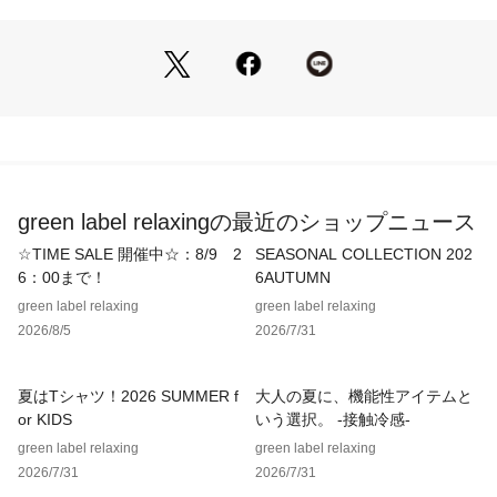
UVケア（UPF15-30、紫外線カット率85％以上）機能付き。
============================
ケア方法：手洗い可
============================
■メーカー品番：NNJ02520
・YELLOW：レモンミスト・LM
green label relaxingの最近のショップニュース
・TURQUOISE：リバーアイス・RI
・PURPLE：エンドレスダスク・ED
☆TIME SALE 開催中☆：8/9 2
SEASONAL COLLECTION 202
・KM（50～53cm）、KL（54～56cm）
6：00まで！
6AUTUMN
green label relaxing
green label relaxing
＜THE NORTH FACE（ザ・ノース・フェイス）＞
2026/8/5
2026/7/31
カリフォルニア州のアウトドアブランド。
ブランドネームのTHE NORTH FACEとは山の北壁のこと。
１年中太陽の日が当たることのない北壁は「世界三大北陸」と
夏はTシャツ！2026 SUMMER f
大人の夏に、機能性アイテムと
いう言葉がある程、
or KIDS
いう選択。 -接触冷感-
登頂は困難極めるもの。
green label relaxing
green label relaxing
険しい道をいくときにも揺るがない芯のあるものを作っていこ
2026/7/31
2026/7/31
う、