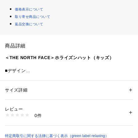
価格表示について
取り寄せ商品について
返品交換について
商品詳細
＜THE NORTH FACE＞ホライズンハット（キッズ）
■デザイン
紫外線から頭部を守るサンシールドハット。
頭囲に配置したベンチレーションで通気性を確保。
後部のアジャスタードローコードでサイズ調節が可能です。
サイズ詳細
性別：
キッズ・ベビー
カテゴリー：
ファッション
 ＞ 
帽子・ヘアアクセサリー
 ＞ 
キャップ
素材：織物部分；ナイロン100％ メッシュ部分；ポリエステル100％
取り外し可能なあご紐は、一定の力が加わると本体から外れる
レビュー
システム。
洗濯：手洗い可
0件
※詳しい洗濯方法については、商品の品質表示タグをご覧ください
商品番号：
1270200044977 
（モール）
フロントのロゴワッペンがデザインのアクセント。
38384000017 （ショップ）
キャンプや林間学校などのイベントから毎日の遊びまで、幅広
く活躍します。
特定商取引に関する法律に基づく表示（green label relaxing）