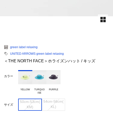
green label relaxing
UNITED ARROWS green label relaxing
＜THE NORTH FACE＞ホライズンハット / キッズ
カラー
YELLOW
TURQUO

PURPLE
54cm-56cm(

50cm-53cm(

サイズ