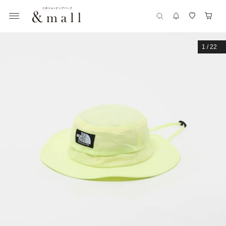
1
/
22