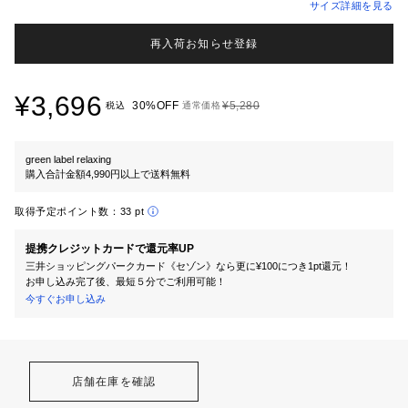
サイズ詳細を見る
再入荷お知らせ登録
¥3,696
30%OFF
¥5,280
税込
通常価格
green label relaxing
購入合計金額4,990円以上で送料無料
取得予定ポイント数：
33 pt
提携クレジットカードで還元率UP
三井ショッピングパークカード《セゾン》なら更に¥100につき1pt還元！
お申し込み完了後、最短５分でご利用可能！
今すぐお申し込み
店舗在庫を確認