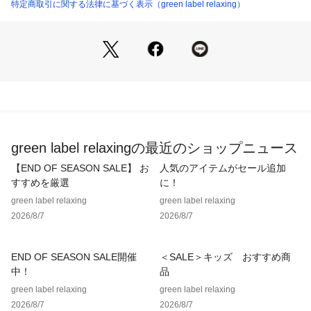
・セカンドコンパートメント：面ファスナー式ポケットとキー
特定商取引に関する法律に基づく表示（green label relaxing）
フック
・パンチング加工されたパッドとメッシュで通気性を高めたシ
ョルダー
・背面：パッドに3Dメッシュを採用
・視認性の高いリフレクター入り引手コード
・フロントパネルボトム部分にリフレクターテープ
・取外し式ウエストテープ
・容量：23L（目安）
green label relaxingの最近のショップニュース
■メーカー品番：PU7248
【END OF SEASON SALE】 お
人気のアイテムがセール追加
すすめを厳選
に！
＜Columbia（コロンビア）＞
green label relaxing
green label relaxing
アメリカのアウトドアスポーツメーカー。
2026/8/7
2026/8/7
登山、フィッシング、スキー、スノーボード、ハンティングな
ど、過酷な状況下での耐久性や機能性が要求される専用ウェア
の分野で商品展開を行っている。
END OF SEASON SALE開催
＜SALE＞キッズ おすすめ商
中！
品
【注意事項】
green label relaxing
green label relaxing
※商品に「取り扱い上の注意書き」、「洗濯表示」がございま
2026/8/7
2026/8/7
す場合は、使用前に必ずご確認ください。