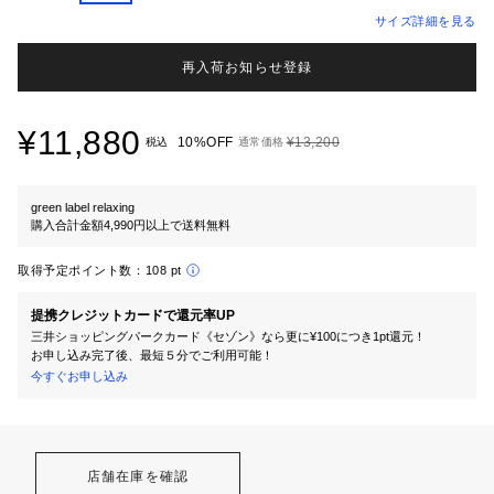
サイズ詳細を見る
再入荷お知らせ登録
¥11,880
10%OFF
¥13,200
税込
通常価格
green label relaxing
購入合計金額4,990円以上で送料無料
取得予定ポイント数：
108 pt
提携クレジットカードで還元率UP
三井ショッピングパークカード《セゾン》なら更に¥100につき1pt還元！
お申し込み完了後、最短５分でご利用可能！
今すぐお申し込み
店舗在庫を確認