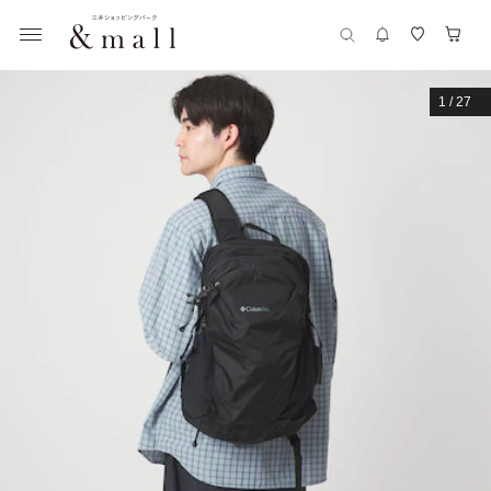
1
/
27