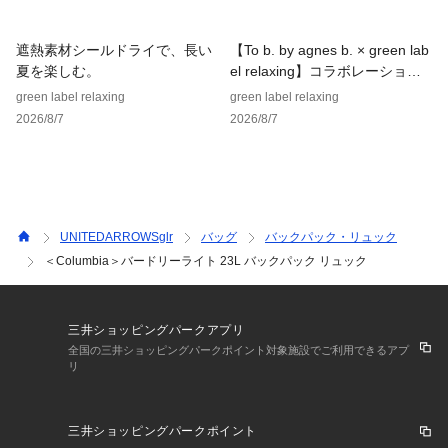
※商品画像は、光の当たり具合やパソコンなどの閲覧環境によ
り、実際の色味と異なって見える場合がございます。あらかじ
遮熱素材シールドライで、長い
【To b. by agnes b. × green lab
めご了承ください。
夏を楽しむ。
el relaxing】コラボレーション
※商品の色味の目安は、商品単体の画像をご参照ください。
アイテム
green label relaxing
green label relaxing
2026/8/7
2026/8/7
※こちらの商品は、一部のWEB店舗限定となっております。
お問い合わせの際は、ユナイテッドアローズ　カスタマーサー
ビスデスクまで下記の品名/品番をお申し付け下さい。
品名：SC★★ｺﾛﾝﾋﾞｱ ﾊﾞｰﾄﾞﾘｰLT23
品番：32324000124
UNITEDARROWSglr
バッグ
バックパック・リュック
＜Columbia＞バードリーライト 23L バックパック リュック
三井ショッピングパークアプリ
全国の三井ショッピングパークポイント対象施設でご利用できるアプ
リ
三井ショッピングパークポイント