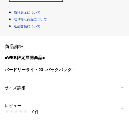
価格表示について
取り寄せ商品について
返品交換について
商品詳細
■WEB限定展開商品■
バードリーライト23Lバックパック
■デザイン
様々なシーンに活躍するバックパック。
サイズ詳細
性別：
メンズ
複数のポケットを備えた使い勝手のよいデザインです。
カテゴリー：
バッグ
 ＞ 
バックパック・リュック
素材：-
アウトドアシーンにはもちろん、デイリーにも活躍するアイテ
生産国：-
レビュー
ム。
洗濯：-
0件
※詳しい洗濯方法については、商品の品質表示タグをご覧ください
商品番号：
1270200044878 
（モール）
・コロンビア独自のはっ水（撥水）機能「オムニシールド」
32324000124 （ショップ）
・メインコンパートメント：オープンポケット