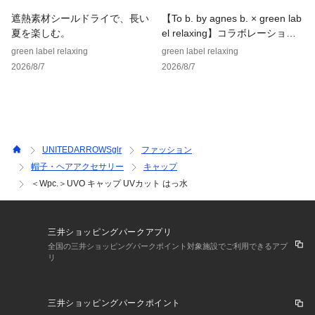
遮熱素材シールドライで、長い
【To b. by agnes b. × green lab
夏を楽しむ。
el relaxing】コラボレーション
【注意事項】
アイテム
green label relaxing
green label relaxing
※画像の商品はサンプルです。
2026/8/7
2026/8/7
※商品に「取り扱い上の注意書き」、「洗濯表示」がございま
す場合は、使用前に必ずご確認ください。
※商品画像は、光の当たり具合やパソコンなどの閲覧環境によ
り、実際の色味と異なって見える場合がございます。あらかじ
めご了承ください。
※商品の色味の目安は、商品単体の画像をご参照ください。
UNITEDARROWSglr
ファッション
帽子・ヘアアクセサリー
キャップ
店舗へお問い合わせの際は、全国のgreen label relaxing各店
＜Wpc.＞UVO キャップ UVカット はっ水
舗まで下記の品名/品番をお申し付けください。
品名：CFC UVO/CAP 品番：36385000003
三井ショッピングパークアプリ
全国の三井ショッピングパークポイント対象施設でご利用できるアプ
リ
三井ショッピングパークポイント