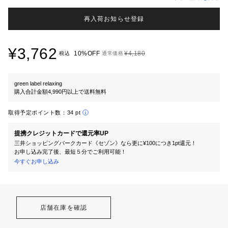
再入荷お知らせ登録
¥3,762
10%OFF
¥4,180
税込
通常価格
green label relaxing
購入合計金額4,990円以上で送料無料
取得予定ポイント数：
34 pt
提携クレジットカードで還元率UP
三井ショッピングパークカード《セゾン》なら更に¥100につき1pt還元！
お申し込み完了後、最短５分でご利用可能！
今すぐお申し込み
店舗在庫を確認