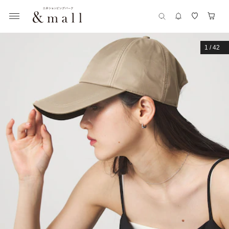
1
/
42