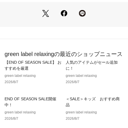
本体：ポリエステル 100% （裏面 PUラミネート）
※遮光率＆UVカット率100％生地
メッシュ部分：ポリエステル 100%
つば裏：綿100%
============================
機能性：UPF50＋・遮光・UVカット・はっ水
green label relaxingの最近のショップニュース
ケア方法：洗濯機洗い可
============================
【END OF SEASON SALE】 お
人気のアイテムがセール追加
すすめを厳選
に！
green label relaxing
green label relaxing
＜Wpc.(ダブリュ ピー シー)＞
2026/8/7
2026/8/7
「新たな可能性を生み出す」をスローガンに2004年に誕生し
たドメスティックブランド。
様々な世代とジャンルにミックスできるレインアイテムを提案
END OF SEASON SALE開催
＜SALE＞キッズ おすすめ商
します。
中！
品
green label relaxing
green label relaxing
#日よけ、#キャップ、#レジャー、#日焼け対策、#デイリー、
2026/8/7
2026/8/7
#VERY、#カジュアル