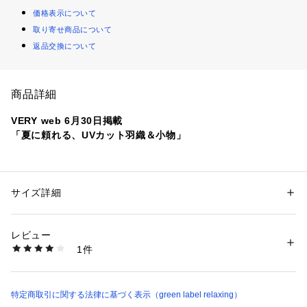
価格表示について
取り寄せ商品について
返品交換について
商品詳細
VERY web 6月30日掲載
「夏に頼れる、UVカット羽織＆小物」
傘専門メーカーの＜Wpc.＞が手掛ける日傘ブランドUVO（ウ
ーボ）のキャップ
サイズ詳細
性別：
レディース
■デザイン
カテゴリー：
ファッション
 ＞ 
帽子・ヘアアクセサリー
 ＞ 
キャップ
素材：-
長めのつばで日差しをカバー。
生産国：-
レビュー
日差しよけとしてはもちろん、コーディネートのはずしとし
洗濯：-
1件
て、普段のコーディネートに合わせていただけます。
※詳しい洗濯方法については、商品の品質表示タグをご覧ください
商品番号：
1270200044808 
（モール）
36385000003 （ショップ）
■素材
特定商取引に関する法律に基づく表示（green label relaxing）