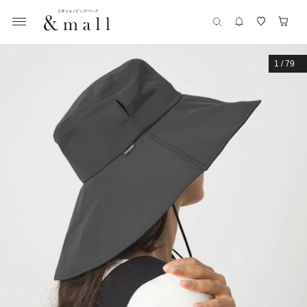
1
/
79