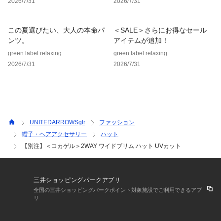
2026/7/31
2026/7/31
【BLACKとその他1・2の違いに関しまして】
BLACK ＝ 墨黒
その他1・2 ＝ 深い黒色
この夏選びたい、大人の本命パ
＜SALE＞さらにお得なセール
ンツ。
アイテムが追加！
-------------------------------------------------------
green label relaxing
green label relaxing
・本製品は折りたたみ仕様ではありませんが、短時間であれば
2026/7/31
2026/7/31
軽くたたむこと（1～2折り）は可能です。
ただし、長時間の圧縮や強い折り曲げは型崩れの原因となる場
合がございますのでご注意ください。
保管時は形を整え、広げた状態にしてください。
-------------------------------------------------------
UNITEDARROWSglr
ファッション
■素材
帽子・ヘアアクセサリー
ハット
本体：ナイロン100%
【別注】＜コカゲル＞2WAY ワイドブリム ハット UVカット
裏地：ポリエステル100%
============================
三井ショッピングパークアプリ
機能性：UPF50
全国の三井ショッピングパークポイント対象施設でご利用できるアプ
リ
　　　　UVカット
　　　　遮光