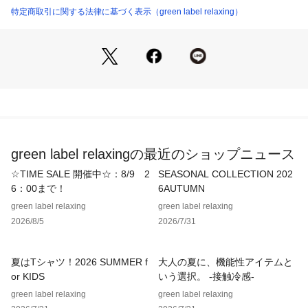
テム。
特定商取引に関する法律に基づく表示（green label relaxing）
広いつばでも迫力が出ずに、さらりとかぶりやすい軽やかさと
シルエットにこだわりました。
アウトドアから街中まで、スタイリッシュに日除けができま
す。
ハットの内側に空気穴を空けた遮熱素材を挟み込むことで、太
陽からの日差しをカットしながらも湿気を逃せる仕様がポイン
ト。（光と熱を反射しながら、湿気を逃すことができます）
green label relaxingの最近のショップニュース
挟み込んでいる遮熱素材には近紫外線カット効果もあるので、
肌の深部まで到達する近赤外線のケアもしていただけます。
☆TIME SALE 開催中☆：8/9 2
SEASONAL COLLECTION 202
6：00まで！
6AUTUMN
・2WAYポイント：紐の着脱可能
green label relaxing
green label relaxing
・サイズ調整機能：あり
2026/8/5
2026/7/31
※汗止めテープ裏に施されている調整紐を引っ張り、マジック
テープで留めることで～2cmほど小さく調整できる仕様となっ
ております。
夏はTシャツ！2026 SUMMER f
大人の夏に、機能性アイテムと
※かぶったときの蒸れを軽減できるよう、サイド部分にスリッ
or KIDS
いう選択。 -接触冷感-
トを設けています
green label relaxing
green label relaxing