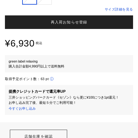
サイズ詳細を見る
再入荷お知らせ登録
¥6,930
税込
green label relaxing
購入合計金額4,990円以上で送料無料
取得予定ポイント数：
63 pt
提携クレジットカードで還元率UP
三井ショッピングパークカード《セゾン》なら更に¥100につき1pt還元！
お申し込み完了後、最短５分でご利用可能！
今すぐお申し込み
店舗在庫を確認