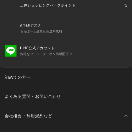
　　　　近赤外線カット※シートが重なる部分のみ
三井ショッピングパークポイント
ケア方法：手洗い可
============================
&mallデスク
ららぽーと受取なら送料無料
＜コカゲル＞
創業50年の帽子メーカーが本気で考えた、
LINE公式アカウント
直射日光の光と熱を跳ね返すことで、木陰のように頭とお肌を
お得なセール・クーポン情報配信中
守る帽子ブランド。
#日よけ、#ハット、#レジャー、#日焼け対策、#デイリー、#V
ERY、#カジュアル
初めての方へ
【注意事項】
よくある質問・お問い合わせ
※画像の商品はサンプルです。
※商品に「取り扱い上の注意書き」、「洗濯表示」がございま
す場合は、使用前に必ずご確認ください。
会社概要・利用規約など
※商品画像は、光の当たり具合やパソコンなどの閲覧環境によ
り、実際の色味と異なって見える場合がございます。あらかじ
めご了承ください。