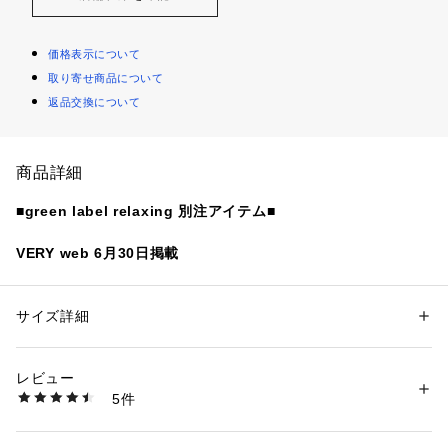
価格表示について
取り寄せ商品について
返品交換について
商品詳細
■green label relaxing 別注アイテム■
VERY web 6月30日掲載
「夏に頼れる、UVカット羽織＆小物」
直射日光の光と熱を跳ね返すことで、木陰のように頭とお肌を
サイズ詳細
性別：
レディース
守る＜コカゲル＞。
カテゴリー：
ファッション
 ＞ 
帽子・ヘアアクセサリー
 ＞ 
ハット
素材：本体；ナイロン100％ 裏地；ポリエステル100％
green label relaxing 別注ハット
生産国：-
レビュー
洗濯：-
5件
※詳しい洗濯方法については、商品の品質表示タグをご覧ください
商品番号：
1270200044703 
（モール）
■デザイン
36385000010 （ショップ）
顔回りから首後ろまでしっかり日除けをしてくれる心強いアイ