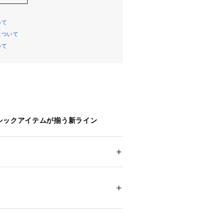
いて
について
いて
シックアイテムが揃う新ライン
ットイーズ)＞より新作が登場！
日の定番」
ション
 ＞ 
トップス
 ＞ 
Tシャツ・カットソー
 ポリエステル32％
ツーコーデ」
毎日着たくなるデイリーウェアをテー
ッションを楽しみたい大人のためのラ
ついては、商品の品質表示タグをご覧くださ
案します。
44647 
（モール）
ショップ）