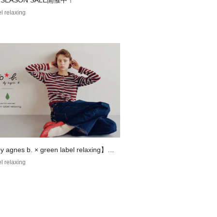
F SEASON SALE開催中！
l relaxing
y agnes b. × green label relaxing】コ
ションアイテム
l relaxing