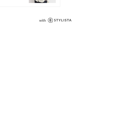
ル
==============
洗い可
==============
トイーズ)＞
毎日着たくなるデイリーウェアをテー
ッションを楽しみたい大人のためのラ
案します。
ンプルです。
い上の注意書き」、「洗濯表示」がご
使用前に必ずご確認ください。
の当たり具合やパソコンなどの閲覧環
色味と異なって見える場合がございま
了承ください。
安は、商品単体の画像をご参照くださ