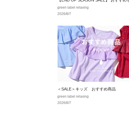
【END OF SEASON SALE】 おすす
green label relaxing
2026/8/7
＜SALE＞キッズ おすすめ商品
green label relaxing
2026/8/7