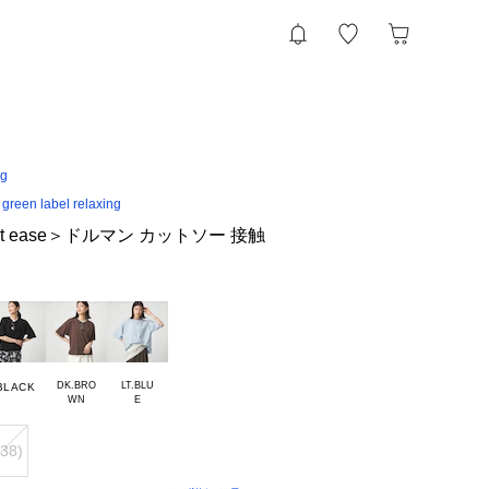
ng
een label relaxing
t ease＞ドルマン カットソー 接触
DK.BRO

LT.BLU

BLACK
38)