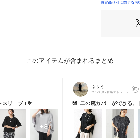
■デザイン
特定商取引に関する法律に基づ
さらっと着てサマ
ー。
合わせるボトムス
す。
今季は、体型やお
イスできるよう、3
た♪
36サイズはすっき
イズはゆるっとこ
すすめです。
暑い時期にも涼し
一着です。
■素材
さらりとしたタッ
上品な印象で着用
■コーディネート
ワイドパンツやフ
るボトムスとの合
#春服、#夏服、#