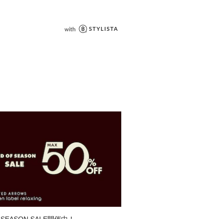
は、ユナイテッドアローズ カスタマー
で下記の品名/品番をお申し付けくださ
ﾞﾙﾏﾝT 品番：36171000021