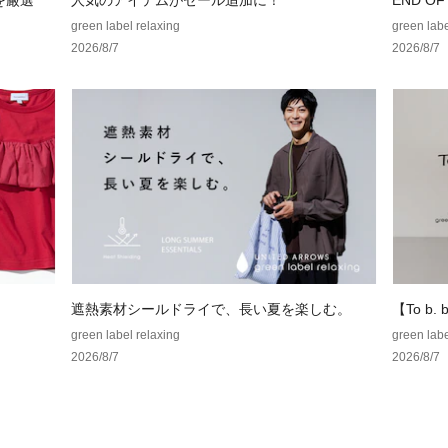
めを厳選
人気のアイテムがセール追加に！
END O
green label relaxing
green labe
2026/8/7
2026/8/7
遮熱素材シールドライで、長い夏を楽しむ。
【To b. b
ラボレー
green label relaxing
green labe
2026/8/7
2026/8/7