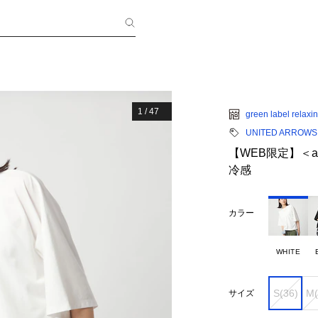
1
/
47
green label relaxi
UNITED ARROWS gr
【WEB限定】＜a
冷感
カラー
WHITE
S(36)
M(
サイズ