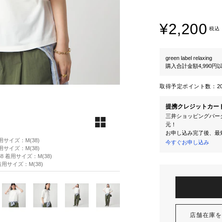
¥2,200
税込
green label relaxing
購入合計金額4,990
取得予定ポイント数：
2
提携クレジットカー
三井ショッピングパーク
元！
お申し込み完了後、最
着用サイズ：M(38)
今すぐお申し込み
着用サイズ：M(38)
88 着用サイズ：M(38)
 着用サイズ：M(38)
店舗在庫