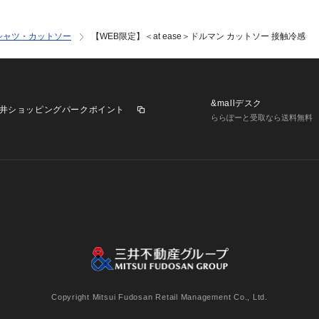
シャツ・カットソー
【WEB限定】＜at ease＞ドルマン カットソー 接触冷感
&mallデスク
井ショッピングパークポイント
ららぽーと受取なら送料無料
業施設一覧
三井不動産が展開する商業施設への出店をご検討の方へ
意
個人情報保護方針
個人情報の取り扱いについて
利用者情
Copyright Mitsui Fudosan Retail Management Co., Ltd.