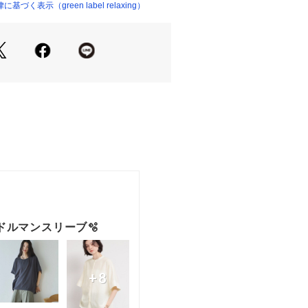
く表示（green label relaxing）
になるドルマンシルエットのカットソ
を選ばない短めの着丈がポイントで
好みの着用感に合わせてサイズをチョ
6・38サイズの2サイズ展開にしまし
りコンパクトに着用したい方に、38サ
なれ感のある着こなしをしたい方にお
気な印象で着用いただけるおすすめの
チでやや落ち感のある素材。
いただける素材感がポイントです。
レアスカートなど、ボリューム感のあ
わせがおすすめです！
オンオフ兼用、#仕事、#デイリー、#