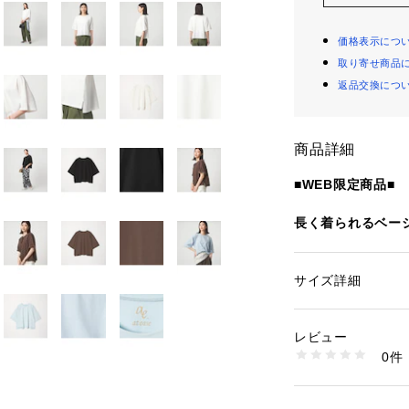
価格表示につ
取り寄せ商品
返品交換につ
商品詳細
■WEB限定商品■
長く着られるベー
＜at ease(ア
キーワードは、
サイズ詳細
性別：
レディース
「着心地の良い毎
カテゴリー：
ファッ
素材：コットン68％
「楽に決まるワン
生産国：中国製
レビュー
日常に溶け込む、
洗濯：洗濯機洗い可
0件
マに、気軽にファ
※詳しい洗濯方法に
い
インナップをご提
商品番号：
12702000
36171000021 （