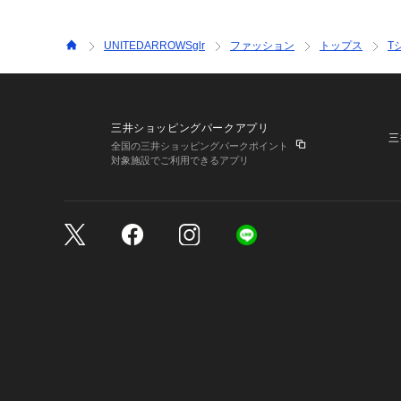
UNITEDARROWSglr
ファッション
トップス
T
三井ショッピングパークアプリ
三
全国の三井ショッピングパークポイント
対象施設でご利用できるアプリ
三井不動産が展開する商
サイトのご利用上の注