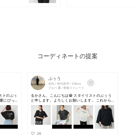
通勤、#カジュア
==============
機能性：接触冷感
ケア方法：洗濯機
==============
＜at ease(アッ
日常に溶け込む、
マに、気軽にファ
インナップをご提
【注意事項】
※画像の商品はサ
※商品に「取り扱
ざいます場合は、
※商品画像は、光
境により、実際の
す。あらかじめご
※商品の色味の目
い。