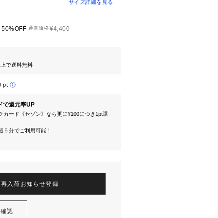
サイズ詳細を見る
50%OFF
通常価格
¥4,400
円以上で送料無料
0 pt
ドで還元率UP
カード《セゾン》なら更に¥100につき1pt還
短５分でご利用可能！
再入荷お知らせ登録
を確認