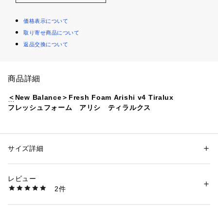
価格表示について
取り寄せ商品について
返品交換について
商品詳細
＜New Balance＞Fresh Foam Arishi v4 Tiralux
フレッシュフォーム　アリシ　ティラルクス
■デザイン
スポーツからカジュアルまで多彩なシーンで活躍する「Fresh
 Foam Arishi v4 Tiralux」。
サイズ詳細
性別：
レディース
2000年代ランニングシューズにインスパイアされたレイヤリ
カテゴリー：
シューズ
 ＞ 
スニーカー・スリッポン
素材：-
ングアッパーが特徴です。
生産国：-
レビュー
洗濯：-
2件
フィット性と洗練されたシルエットに、クッション性と安定性
※詳しい洗濯方法については、商品の品質表示タグをご覧ください
商品番号：
1270200044532 
（モール）
を高めたFresh Foamミッドソールが、
36314000158 （ショップ）
快適な履き心地を提供します。