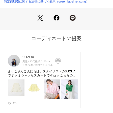
特定商取引に関する法律に基づく表示（green label relaxing）
■メーカー品番
WHITE：WARISTT4（メーカーカラー名：WHITE）
SILVER：WARISTA4（メーカーカラー名：SILVER）
BLACK：WARISTX4（メーカーカラー名：BLACK）
Width：D
ウィメンズモデル
＜New Balance（ニューバランス）＞
1906年に誕生してから、常により良いフィット性を追求して
いる＜New Balance＞。
独自のフィッティングシステム「ウイズサイジング」をはじ
め、
シューズ自体の設計や構造からフィット性を最優先したシュー
ズづくりを行っています。
それはどんなに優れた機能を備えていても、フィットしなけれ
ば意味がないと考えるからです。