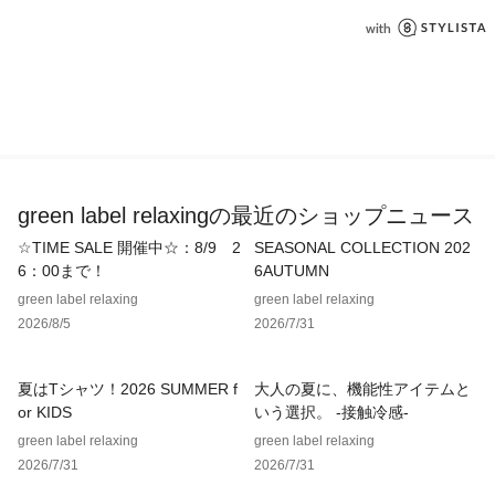
【注意事項】
※画像の商品はサンプルです。
※商品に「取り扱い上の注意書き」、「洗濯表示」がございま
す場合は、使用前に必ずご確認ください。
※商品画像は、光の当たり具合やパソコンなどの閲覧環境によ
り、実際の色味と異なって見える場合がございます。あらかじ
めご了承ください。
※商品の色味の目安は、商品単体の画像をご参照ください。
green label relaxingの最近のショップニュース
※シューズの重量は、シューズ本体のみ両足の重量となりま
☆TIME SALE 開催中☆：8/9 2
SEASONAL COLLECTION 202
す。箱や付属品は計測に含まれません。
6：00まで！
6AUTUMN
※商品に不良が無い場合、包装紙および箱の破損がございまし
ても発送いたします。あらかじめご了承ください。
green label relaxing
green label relaxing
2026/8/5
2026/7/31
※WEBサイト・一部店舗限定サイズ：22.5cm / 25cm
店舗へお問い合わせの際は、全国のgreen label relaxing各店
夏はTシャツ！2026 SUMMER f
大人の夏に、機能性アイテムと
舗まで下記の品名/品番をお申し付けください。
or KIDS
いう選択。 -接触冷感-
品名：◆NB WARISTX4 品番：36314000158
green label relaxing
green label relaxing
2026/7/31
2026/7/31