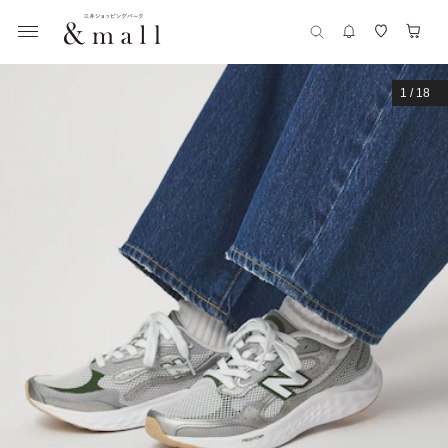
1
/
18