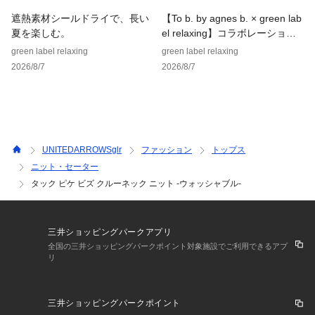
ケア方法：手洗い可
遮熱素材シールドライで、長い
【To b. by agnes b. × green lab
============================
夏を楽しむ。
el relaxing】コラボレーション
アイテム
green label relaxing
green label relaxing
【注意事項】
2026/8/7
2026/8/7
※商品に「取り扱い上の注意書き」、「洗濯表示」がございま
す場合は、使用前に必ずご確認ください。
※商品画像は、光の当たり具合やパソコンなどの閲覧環境によ
り、実際の色味と異なって見える場合がございます。あらかじ
めご了承ください。
※商品の色味の目安は、商品単体の画像をご参照ください。
UNITEDARROWSglr
ファッション
トップス
※画像の商品はサンプルです。
ニット・セーター
タック ピケ ビズ クルーネック ニット -ウォッシャブル-
店舗へお問い合わせの際は、全国のgreen label relaxing各店
舗まで下記の品名/品番をお申し付けください。
品名：TUCK/PIQ BIZ C/N_A 品番：31181000001
三井ショッピングパークアプリ
全国の三井ショッピングパークポイント対象施設でご利用できるアプ
リ
三井ショッピングパークポイント