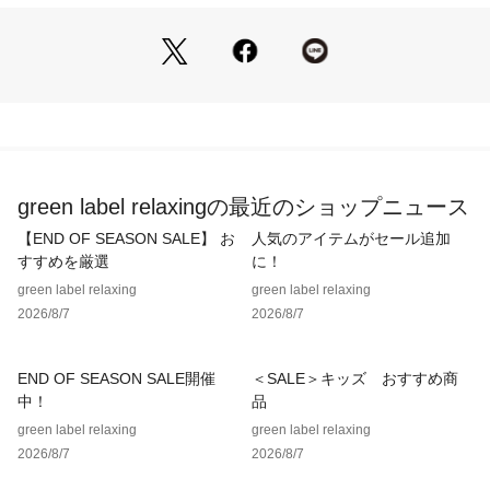
■素材
・リネン混のドライな糸を使用
・凹凸があるタックカノコ編み
・清涼感のある仕上がりでさらっとした着心地も魅力
■コーディネート
アウターやジャケットのインナーにおすすめの襟型。
カジュアルな見え方とアウターに直接触れることを軽減する機
能性を兼ね備えています。
green label relaxingの最近のショップニュース
ビジネスでのジャケパンやセットアップ、カジュアルでの短丈
ブルゾンなど、幅広いシーンでの着用が可能。
【END OF SEASON SALE】 お
人気のアイテムがセール追加
暖かくなれば一枚着としても大活躍。
すすめを厳選
に！
パンツやシューズにスラックスやローファーを合わせると大人
green label relaxing
green label relaxing
っぽいスタイリングにまとまります。
2026/8/7
2026/8/7
・同素材の半袖ポロシャツのご用意もございます。
（対象品番：31181000002）
END OF SEASON SALE開催
＜SALE＞キッズ おすすめ商
中！
品
============================
green label relaxing
green label relaxing
裏地：なし
2026/8/7
2026/8/7
透け感：なし
光沢感：なし