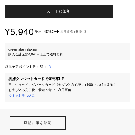
カートに追加
¥5,940
40%OFF
¥9,900
税込
通常価格
green label relaxing
購入合計金額4,990円以上で送料無料
取得予定ポイント数：
54 pt
提携クレジットカードで還元率UP
三井ショッピングパークカード《セゾン》なら更に¥100につき1pt還元！
お申し込み完了後、最短５分でご利用可能！
今すぐお申し込み
店舗在庫を確認