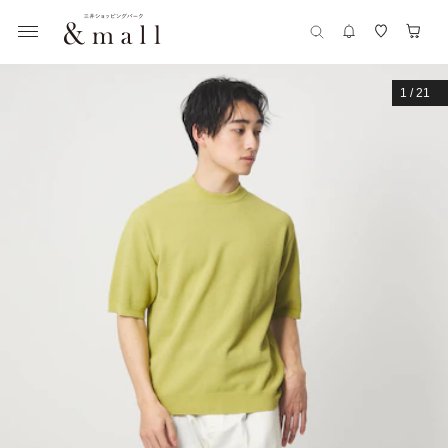
1
/
21