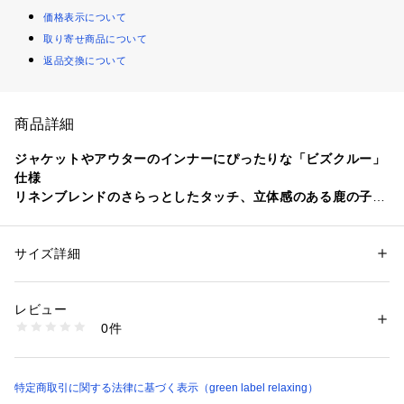
価格表示について
取り寄せ商品について
返品交換について
商品詳細
ジャケットやアウターのインナーにぴったりな「ビズクルー」
仕様
リネンブレンドのさらっとしたタッチ、立体感のある鹿の子編
みの素材感にも注目の一着
■デザイン
サイズ詳細
性別：
メンズ
・適度なゆとりを加えたサイズ感の半袖ニット
カテゴリー：
ファッション
 ＞ 
トップス
 ＞ 
ニット・セーター
素材：コットン34％ リネン33％ ポリエステル19％ ナイロン14％
・前後で衿の高さが違うクルーネック「ビズクルー」仕様
生産国：中国製
レビュー
・後衿を高く設定し、ジャケットなどを羽織ったときに襟腰が
洗濯：手洗い可
0件
肌に触れる面積を軽減
※詳しい洗濯方法については、商品の品質表示タグをご覧ください
商品番号：
1270200044527 
（モール）
・袖と裾をほどよいフィット感のリブ仕様にすることで丸みの
31181000001 （ショップ）
あるシルエットに
特定商取引に関する法律に基づく表示（green label relaxing）