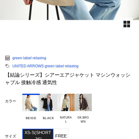
green label relaxing
UNITED ARROWS green label relaxing
【結論シリーズ】シアーエアジャケット マシンウォッシ
ャブル 接触冷感 通気性
カラー
NATURA

DK.BRO

BEIGE
BLACK
XS-S(SHORT

FREE
サイズ