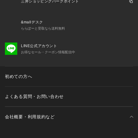
三井ショッピングパークポイント
プを原料とするトリアセテートを一部使用し、環境に配慮した
素材を取り入れています。
&mallデスク
ららぽーと受取なら送料無料
============================
裏地：なし
透け感：あり
LINE公式アカウント
機能性：接触冷感・通気性・防シワ（着用時シワになりにく
お得なセール・クーポン情報配信中
い）
ケア方法：洗濯機洗い可
============================
初めての方へ
＜結論シリーズ＞
「みんな、いい服を。」
トレンドを取り入れていること。
よくある質問・お問い合わせ
一枚で主役になるデザインであること。
着回せる工夫があること。
美しいシルエットにこだわること。
会社概要・利用規約など
たとえば、こんなこだわりを詰め込んで、
失敗しない服を作りたいという想いからスタートしました。
三井不動産が展開する商業施設一覧