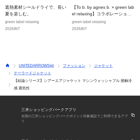
・対象品番：36111000019　リネン2WAYシャツ
・対象品番：36281000007　ビューティーネック2WAYカーデ
遮熱素材シールドライで、長い
【To b. by agnes b. × green lab
・対象品番：36141000039　ニーハイワイドパンツ
夏を楽しむ。
el relaxing】コラボレーション
アイテム
green label relaxing
green label relaxing
■サイズ拡大アイテム
2026/8/7
2026/8/7
find my size [SHORT-36サイズ] あり
・身長148cm～155cmの小柄で 身幅などのサイズ感は36サイ
ズが良いという方に向けて。
・SHORT-36サイズは一部店舗・WEBストアでの限定サイズ
となります。
UNITEDARROWSglr
ファッション
ジャケット
・ナチュラルカラーは一部店舗・WEBストアでの限定カラーで
テーラードジャケット
す。
【結論シリーズ】シアーエアジャケット マシンウォッシャブル 接触冷
・同素材のミドルスリーブジャケットのご用意もございます。
感 通気性
対象品番：36221000009
・同素材のキャミソールのご用意もございます。対象品番：36
161000007
三井ショッピングパークアプリ
・同素材のパンツのご用意もございます。対象品番：3614100
全国の三井ショッピングパークポイント対象施設でご利用できるアプ
0037
リ
【サステナブル商品】
こちらの商品は、適切に管理された森林から収穫した木材パル