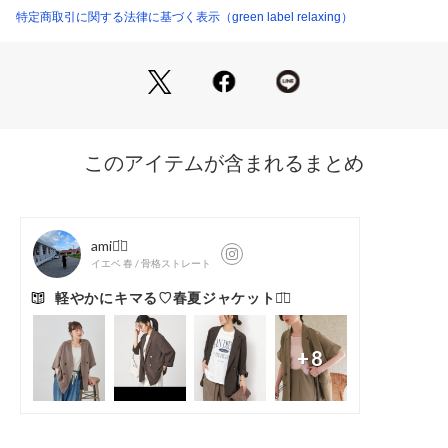
特定商取引に関する法律に基づく表示（green label relaxing）
【結論Point】
・シアー素材で涼しげ&軽やかな着心地
・ラフすぎず、ほどよいきちんと感でどんなシーンにも
・マシンウォッシャブル&着用時シワになりにくい
■デザイン
昨年ご好評いただいたシアーエアジャケットが今年も登場！
今シーズンは、ボタンやポケットを少し高めの位置に設定する
ことで、よりすっきり見えるよう調整しました。
肩は少し落とし、抜け感のあるラフな印象を演出。
小物を入れられる便利なポケット付きなのも嬉しいポイントで
す。
幅広いコーデに馴染む万能デザインで、取り入れるだけで旬な
着こなしが完成します。
＝＝＝＝＝＝＝＝＝＝＝＝＝＝＝＝＝＝＝＝
【骨格タイプ　ストレート向き/ナチュラル向き】
監修：骨格診断アナリスト
※他の骨格の方ももちろん着用できます
＝＝＝＝＝＝＝＝＝＝＝＝＝＝＝＝＝＝＝＝