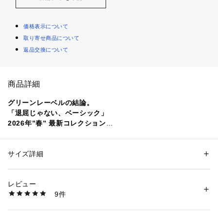
価格表示について
取り寄せ商品について
返品交換について
商品詳細
グリーンレーベルの結論。
「退屈じゃない、ベーシック」
2026年”春” 最新コレクション
どんな日も着られる。着たくなる。
でもそれだけじゃつまらない。
サイズ詳細
性別：
レディース
ほどよく、いまの空気をまとって、
カテゴリー：
ファッション
 ＞ 
ジャケット
 ＞ 
テーラードジャケット
素材：トリアセテート63％ ポリエステル32％ 複合繊維(ポリエステル)5％
私を前に進めてくれる。
生産国：バングラデシュ製
レビュー
退屈じゃないベーシック。
洗濯：洗濯機洗い可
9件
グリーンレーベルの結論シリーズです。
※詳しい洗濯方法については、商品の品質表示タグをご覧ください
商品番号：
1270200044274 
（モール）
36221000006 （ショップ）
#シアーエアジャケット