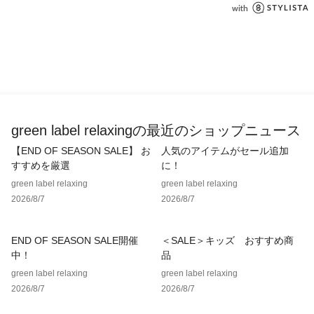
■素材
涼しげ&軽やかなシアー生地を使用。
凹凸感とナチュラルな風合いが特徴です。
■コーディネート
ワントーンでまとめて、より洗練された印象に。
レースアイテムや柄小物を取り入れることで、ぐっと華やかさ
がプラスされます。
green label relaxingの最近のショップニュース
同素材のキャミソールやパンツと合わせたセットアップコーデ
【END OF SEASON SALE】 お
人気のアイテムがセール追加
もおすすめです。
すすめを厳選
に！
■ボタンの色
green label relaxing
green label relaxing
ブラック・ナチュラル・ダークブラウンはブラックベースのカ
2026/8/7
2026/8/7
ラーです。
ベージュはオフホワイトカラーです。
END OF SEASON SALE開催
＜SALE＞キッズ おすすめ商
中！
品
■春の結論シリーズ
・対象品番：36221000009　シアーエアミドルスリーブジャ
green label relaxing
green label relaxing
ケット
2026/8/7
2026/8/7
・対象品番：36111000020　リネンバランスシャツ