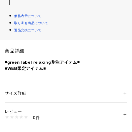
価格表示について
取り寄せ商品について
返品交換について
商品詳細
■green label relaxing別注アイテム■
■WEB限定アイテム■
ベーシックで使いやすいワイドイージーチノ
■デザイン
サイズ詳細
性別：
メンズ
腰まわりにゆとりを持たせた1プリーツ入りのワイドチノで
カテゴリー：
ファッション
 ＞ 
パンツ
 ＞ 
ロングパンツ
素材：コットン100％
す。
生産国：中国製
レビュー
ベルトループにバックゴム仕様を掛け合わせたデザインが、キ
洗濯：洗濯機洗い可
0件
レイメながらもはき心地の良さを実現。
※詳しい洗濯方法については、商品の品質表示タグをご覧ください
商品番号：
1270200042194 
（モール）
今っぽい抜け感と清潔感を両立したデイリー使いしやすい一本
32145000004 （ショップ）
です。