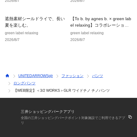
2026/8/7
2026/8/7
＜3/2 WORKS（スリーツーワークス）＞
“High-Specで洒落たDaily-Wearを届けたい“をモットーにワー
遮熱素材シールドライで、長い
【To b. by agnes b. × green lab
クウエアを手がけるブランド。
夏を楽しむ。
el relaxing】コラボレーション
長年Pro-Useの作業着を手がけてきたプロダクトチームのSec.
アイテム
green label relaxing
green label relaxing
3 Dept.2がリリースする本格Work-Wear。
2026/8/7
2026/8/7
骨太で伝統有る素材とデザインをアップデートしたアイテムを
展開します。
【注意事項】
※商品に「取り扱い上の注意書き」、「洗濯表示」がございま
す場合は、使用前に必ずご確認ください。
UNITEDARROWSglr
ファッション
パンツ
※商品画像は、光の当たり具合やパソコンなどの閲覧環境によ
ロングパンツ
り、実際の色味と異なって見える場合がございます。あらかじ
【WEB限定】＜3/2 WORKS＞GLR ワイドチノ チノパンツ
めご了承ください。
※商品の色味の目安は、商品単体の画像をご参照ください。
お問い合わせの際は、ユナイテッドアローズ　カスタマーサー
三井ショッピングパークアプリ
ビスデスクまで下記の品名/品番をお申し付け下さい。
全国の三井ショッピングパークポイント対象施設でご利用できるアプ
リ
品名：SC★★32WKS GLR W/CHINO 品番：32145000004