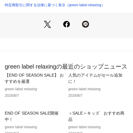
特定商取引に関する法律に基づく表示（green label relaxing）
■素材
オーセンティックなコットンチノクロスを使用。
ほどよい厚みでハリコシがあり、経年変化も楽しめるタフな生
地感が特徴です。
■コーディネート
Tシャツやスウェットに合わせたラフなカジュアルスタイル
も、こなれた雰囲気に。
シャツやジャケットとなどのキレイメアイテムとも相性がよい
green label relaxingの最近のショップニュース
です。
足元はスニーカーでもレザーシューズでも◎。
【END OF SEASON SALE】 お
人気のアイテムがセール追加
裾幅が広めにとってあるので、ボリューム感のあるシューズ合
すすめを厳選
に！
わせもおすすめです。
green label relaxing
green label relaxing
2026/8/7
2026/8/7
============================
裏地：なし
透け感：なし
END OF SEASON SALE開催
＜SALE＞キッズ おすすめ商
伸縮：なし
中！
品
光沢感：なし
green label relaxing
green label relaxing
============================