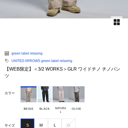
green label relaxing
UNITED ARROWS green label relaxing
【WEB限定】＜3/2 WORKS＞GLR ワイドチノ チノパン
ツ
カラー
NATURA

BEIGE
BLACK
OLIVE
S
M
L
XL
サイズ