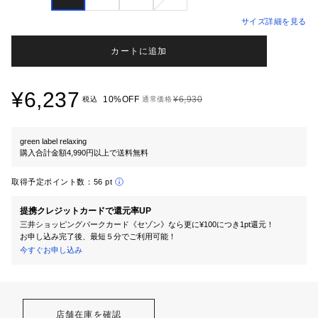
サイズ詳細を見る
カートに追加
¥6,237
10%OFF
¥6,930
税込
通常価格
green label relaxing
購入合計金額4,990円以上で送料無料
取得予定ポイント数：
56 pt
提携クレジットカードで還元率UP
三井ショッピングパークカード《セゾン》なら更に¥100につき1pt還元！
お申し込み完了後、最短５分でご利用可能！
今すぐお申し込み
店舗在庫を確認