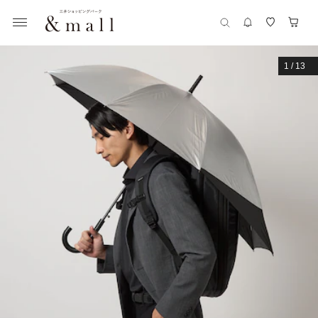
1
/
13