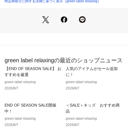
・UVカット率100％
特定商取引に関する法律に基づく表示（green label relaxing）
・遮光率100％
［別注ポイント］
・傘を止める帯がダブルネームデザイン
・green label relaxingオリジナルカラー
＜Wpc.（ダブリュピーシー）＞
WORLDPARTYPossibilityCreation
「新たな可能性を生み出す」をスローガンに2004年に誕生し
green label relaxingの最近のショップニュース
たドメスティックブランド。
様々な世代とジャンルにミックスできるレインアイテムを提案
【END OF SEASON SALE】 お
人気のアイテムがセール追加
します。
すすめを厳選
に！
green label relaxing
green label relaxing
【注意事項】
2026/8/7
2026/8/7
※商品に「取り扱い上の注意書き」、「洗濯表示」がございま
す場合は、使用前に必ずご確認ください。
※商品画像は、光の当たり具合やパソコンなどの閲覧環境によ
END OF SEASON SALE開催
＜SALE＞キッズ おすすめ商
り、実際の色味と異なって見える場合がございます。あらかじ
中！
品
めご了承ください。
green label relaxing
green label relaxing
※商品の色味の目安は、商品単体の画像をご参照ください。
2026/8/7
2026/8/7