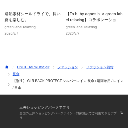
店舗へお問い合わせの際は、全国のgreen label relaxing各店
舗まで下記の品名/品番をお申し付けください。
遮熱素材シールドライで、長い
【To b. by agnes b. × green lab
品名：SC Wpc×GLR B/P LONG SLV 品番：31425990099
夏を楽しむ。
el relaxing】コラボレーション
アイテム
green label relaxing
green label relaxing
2026/8/7
2026/8/7
UNITEDARROWSglr
ファッション
ファッション雑貨
長傘
【別注】 GLR BACK PROTECT シルバーレイン 長傘 / 晴雨兼用 / レイン
/ 日傘
三井ショッピングパークアプリ
全国の三井ショッピングパークポイント対象施設でご利用できるアプ
リ