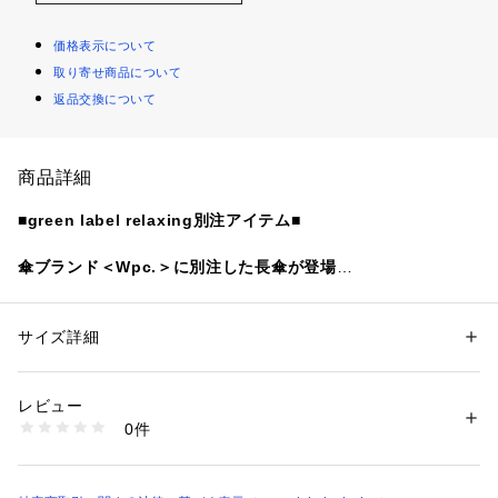
価格表示について
取り寄せ商品について
返品交換について
商品詳細
■green label relaxing別注アイテム■
傘ブランド＜Wpc.＞に別注した長傘が登場
■デザイン
ユニセックスで使える、手開き式の長傘です。
サイズ詳細
性別：
レディース
メンズ
16本骨の和傘のような上品なルックスが魅力的。
カテゴリー：
ファッション
 ＞ 
ファッション雑貨
 ＞ 
長傘
素材：-
太めのネームバンドが、スマートにまとめてくれます。
生産国：-
レビュー
洗濯：-
0件
・晴雨兼用
※詳しい洗濯方法については、商品の品質表示タグをご覧ください
商品番号：
1270200040878 
（モール）
・UVカット率100％
31425990095 （ショップ）
・遮光率100％