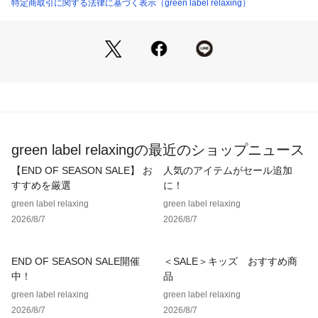
特定商取引に関する法律に基づく表示（green label relaxing）
［別注ポイント］
・傘を止める帯がダブルネームデザイン
・green label relaxingオリジナルカラー
＜Wpc.（ダブリュピーシー）＞
WORLD PARTY Possibility Creation
「新たな可能性を生み出す」をスローガンに2004年に誕生し
たドメスティックブランド。
様々な世代とジャンルにミックスできるレインアイテムを提案
green label relaxingの最近のショップニュース
します。
【END OF SEASON SALE】 お
人気のアイテムがセール追加
【注意事項】
すすめを厳選
に！
※商品に「取り扱い上の注意書き」、「洗濯表示」がございま
green label relaxing
green label relaxing
す場合は、使用前に必ずご確認ください。
2026/8/7
2026/8/7
※商品画像は、光の当たり具合やパソコンなどの閲覧環境によ
り、実際の色味と異なって見える場合がございます。あらかじ
めご了承ください。
END OF SEASON SALE開催
＜SALE＞キッズ おすすめ商
※商品の色味の目安は、商品単体の画像をご参照ください。
中！
品
green label relaxing
green label relaxing
店舗へお問い合わせの際は、全国のgreen label relaxing各店
2026/8/7
2026/8/7
舗まで下記の品名/品番をお申し付けください。