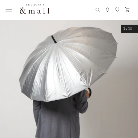
1
/
15