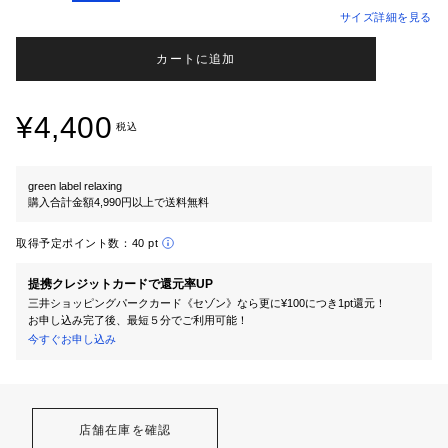
サイズ詳細を見る
カートに追加
¥4,400
税込
green label relaxing
購入合計金額4,990円以上で送料無料
取得予定ポイント数：
40 pt
提携クレジットカードで還元率UP
三井ショッピングパークカード《セゾン》なら更に¥100につき1pt還元！
お申し込み完了後、最短５分でご利用可能！
今すぐお申し込み
店舗在庫を確認