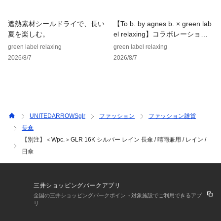
品名：SC Wpc×GLR 16K LONG SLV 品番：31425990095
遮熱素材シールドライで、長い
【To b. by agnes b. × green lab
夏を楽しむ。
el relaxing】コラボレーション
アイテム
green label relaxing
green label relaxing
2026/8/7
2026/8/7
UNITEDARROWSglr
ファッション
ファッション雑貨
長傘
【別注】＜Wpc.＞GLR 16K シルバー レイン 長傘 / 晴雨兼用 / レイン /
日傘
三井ショッピングパークアプリ
全国の三井ショッピングパークポイント対象施設でご利用できるアプ
リ