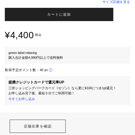
サイズ詳細を見る
カートに追加
¥4,400
税込
green label relaxing
購入合計金額4,990円以上で送料無料
取得予定ポイント数：
40 pt
提携クレジットカードで還元率UP
三井ショッピングパークカード《セゾン》なら更に¥100につき1pt還元！
お申し込み完了後、最短５分でご利用可能！
今すぐお申し込み
店舗在庫を確認