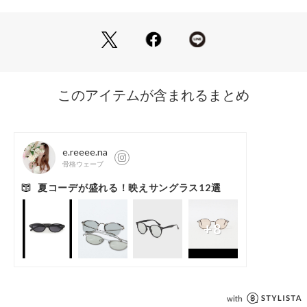
・BLACK：15％
・MD.GRAY：55％
・MD.BROWN：65％
・LT.BLUE：70％
・その他1：95％
-紫外線透過率-
・1％未満
※その他1カラーのレンズはクリアになります。
【注意事項】
※商品を使用前に、タグ等に記載されている「取り扱い上の注
意書き」、「洗濯表示」を必ずご確認ください。
※商品画像は、光の当たり具合やパソコンなどの閲覧環境によ
り、実際の色味と異なって見える場合がございます。あらかじ
めご了承ください。
※商品の色味の目安は、商品単体の画像をご参照ください。
店舗へお問い合わせの際は、全国のgreen label relaxing各店
舗まで下記の品名/品番をお申し付けください。