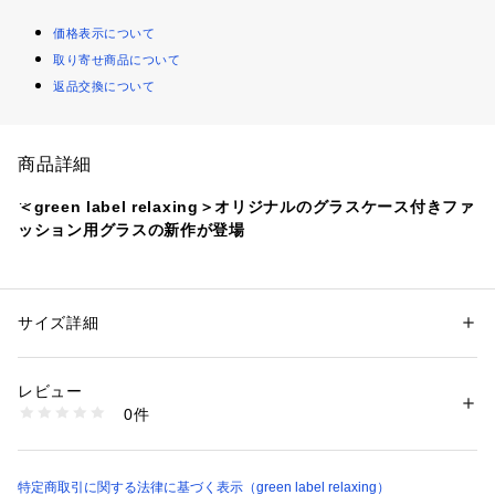
価格表示について
取り寄せ商品について
返品交換について
商品詳細
＜green label relaxing＞オリジナルのグラスケース付きファ
ッション用グラスの新作が登場
■デザイン
逆台形型とも呼ばれる、やや丸みのあるウェリントン型ファッ
ション用グラス。
サイズ詳細
性別：
レディース
メンズ
メガネの中で定番型になり、性別や顔形などを選ばずに着用し
カテゴリー：
ファッション
 ＞ 
ファッション雑貨
 ＞ 
メガネ・サングラス
素材：-
やすいデザインです。
生産国：-
レビュー
カラーレンズが、スタイリングのほどよい抜け感に。
洗濯：-
0件
春夏のシンプルな着こなしに、さりげないアクセントをプラス
※詳しい洗濯方法については、商品の品質表示タグをご覧ください
商品番号：
1270200039541 
（モール）
してくれます。
32446990239 （ショップ）
-可視光線透過率-
特定商取引に関する法律に基づく表示（green label relaxing）