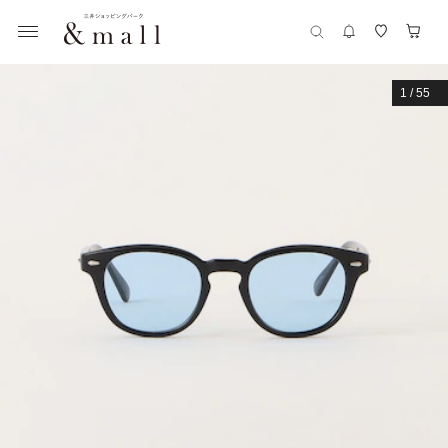
1
/
55