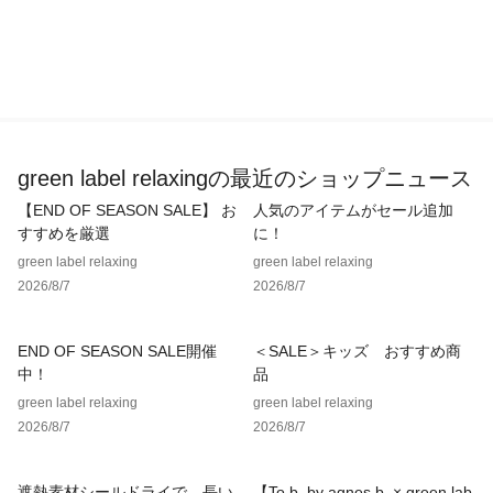
品名：SC GLR WELLINGTON 品番：32446990239
green label relaxingの最近のショップニュース
【END OF SEASON SALE】 お
人気のアイテムがセール追加
すすめを厳選
に！
green label relaxing
green label relaxing
2026/8/7
2026/8/7
END OF SEASON SALE開催
＜SALE＞キッズ おすすめ商
中！
品
green label relaxing
green label relaxing
2026/8/7
2026/8/7
遮熱素材シールドライで、長い
【To b. by agnes b. × green lab