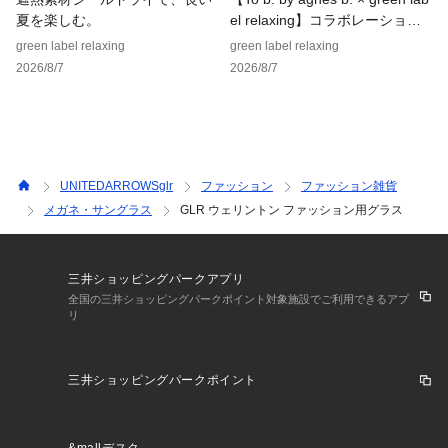
夏を楽しむ。
el relaxing】コラボレーション
アイテム
green label relaxing
green label relaxing
2026/8/7
2026/8/7
UNITEDARROWSglr
ファッション
ファッション雑貨
メガネ・サングラス
GLR ウェリントン ファッション用グラス
三井ショッピングパークアプリ
全国の三井ショッピングパークポイント対象施設でご利用できるアプ
リ
三井ショッピングパークポイント
&mallデスク